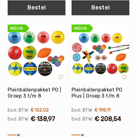
Roundnet
Bestel
Bestel
Rugby
Scouting/Outdoor
Slacklinen
NIEUW
NIEUW
Skate
Sporten
Speedbadminton
Spikeball
Squash
Steppen
Tafeltennis
Pleinballenpakket PO |
Pleinballenpakket PO
Groep 3 t/m 8
Plus | Groep 3 t/m 8
Tafelvoetbal
Tchoukbal
€ 132,02
€ 198,11
Tchouks
€ 138,97
€ 208,54
Tchoukbal
Ballen