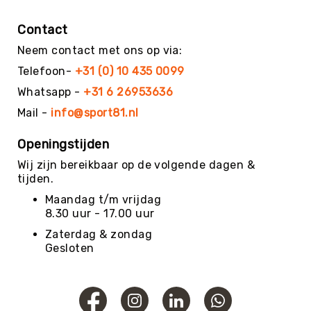
Yoga
Contact
Bolsters
Neem contact met ons op via:
Yoga
Accessoires
Telefoon-
+31 (0) 10 435 0099
KinderYoga
Whatsapp -
+31 6 26953636
Meditatiekussens
Mail -
info@sport81.nl
Yoga
Openingstijden
Pakketten
Yogamat
Wij zijn bereikbaar op de volgende dagen &
reiniging
tijden.
Zaalvoetbal
Maandag t/m vrijdag
Zaalvoetballen
8.30 uur - 17.00 uur
Zeskamp
Zaterdag & zondag
Gesloten
Zwemmen
BALLEN
Sportballen
American