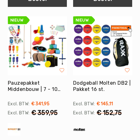
Kin-
Ball
&
NIEUW
NIEUW
Omnikin®
Klimmen
Korfbal
Knotshockey
Lacrosse
Mountainbiken
(MTB)
Pauzepakket
Dodgeball Molten DB2 |
Oriëntatie
Middenbouw | 7 - 10
Pakket 16 st.
jaar
Padel
€ 341,95
€ 145,11
Pickleball
€ 359,95
€ 152,75
Pilates
Poull
Ball