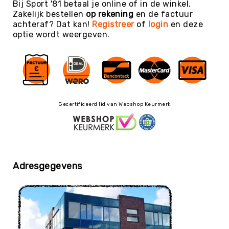
Bij Sport '81 betaal je online of in de winkel.
Trefballen
Zakelijk bestellen
op rekening
en de factuur
Foamballen
achteraf? Dat kan!
Registreer
of
login
en deze
optie wordt weergeven.
Luchtgevulde
ballen
Pleinballen
Speciale
ballen
Skippyballen
Gecertificeerd lid van Webshop Keurmerk
Ballenpakketten
Sportballen
-
Pakketten
Speelballen
Adresgegevens
-
Pakketten
Pleinballen
-
Pakketten