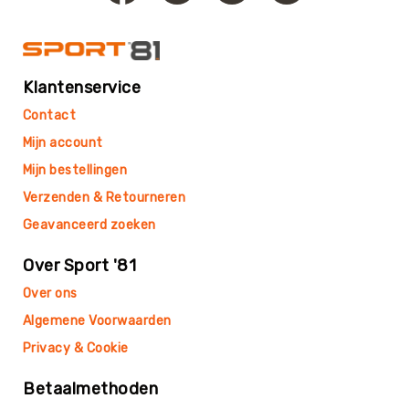
Football
Basketballen
Beachvolleyballen
Klantenservice
Floorball
Contact
Golfballen
Mijn account
Handballen
Mijn bestellingen
Hockeyballen
Verzenden & Retourneren
Honkballen
&
Geavanceerd zoeken
Softballen
Korfballen
Over Sport '81
Rugbyballen
Over ons
Tennisballen
Algemene Voorwaarden
Voetballen
Privacy & Cookie
Volleyballen
Betaalmethoden
Speelballen