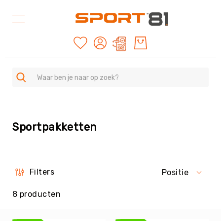
Mijn offertes
SPORTEN
A
Sportpakketten
-
Z
Duurzame
producten
American
Filters
Positie
Football
&
8
producten
Rugby
Archery