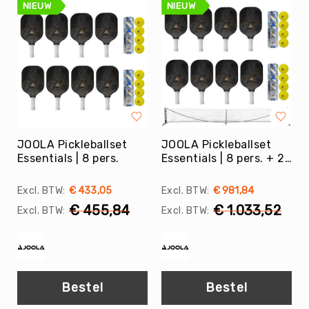
Tag
NIEUW
NIEUW
Atletiek
Badminton
Basketbal
Beachvolleybal
Boksen
Boogschieten
JOOLA Pickleballset
JOOLA Pickleballset
Biljart
Essentials | 8 pers.
Essentials | 8 pers. + 2x
/
Net
Pool
€ 433,05
€ 981,84
Cornhole
€ 455,84
€ 1.033,52
Cricket
Curling
Dans
&
Bestel
Bestel
Muziek
Darts