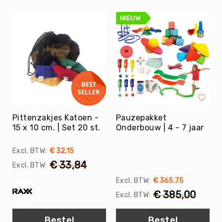
Evenementen
NIEUW
Fitness
Sportvloeren
Floorball
Frisbee
&
Discgolf
Golf
Pittenzakjes Katoen -
Pauzepakket
Handbal
15 x 10 cm. | Set 20 st.
Onderbouw | 4 - 7 jaar
Hockey
Honk-
€ 32,15
&
€ 33,84
Softbal
€ 365,75
Jeu
de
€ 385,00
Boules
KanJam
Bestel
Bestel