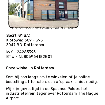
Balaccessoires
Ballentassen
&
netten
Ballenpompen
&
Naalden
Sport '81 B.V.
Kiotoweg 389 - 395
Ballenwagens
3047 BG Rotterdam
Overig
KvK - 24285395
EDUCATIE
BTW - NL806964182B01
Speelballen
Foamballen
Onze winkel in Rotterdam
Luchtgevulde
ballen
Kom bij ons langs om te winkelen of je online
bestelling af te halen, een afspraak is niet nodig.
Pleinballen
Wij zijn gevestigd in de Spaanse Polder, het
Megaballen
industrieterrein tegenover Rotterdam The Hague
Speciale
Airport.
ballen