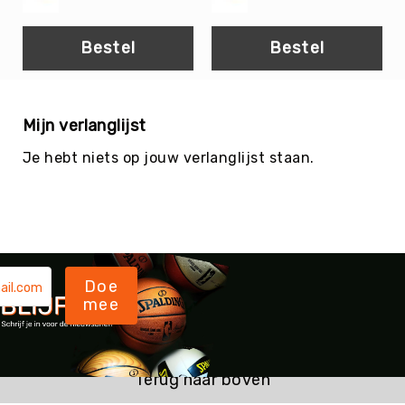
Teambuilding
Tennis
Bestel
Bestel
Trampolinespringen
Trefbal
Trendsporten
Mijn verlanglijst
Turnen
Je hebt niets op jouw verlanglijst staan.
/
Gymnastiek
Vechtsport
&
Zelfverdediging
Voetbal
Doe
Volleybal
mee
Waterpolo
Yoga
&
Terug naar boven
Meditatie
Yogamatten