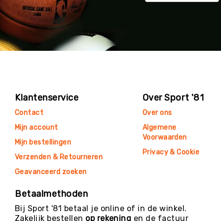
Klantenservice
Over Sport '81
Contact
Over ons
Mijn account
Algemene
Voorwaarden
Mijn bestellingen
Privacy & Cookie
Verzenden & Retourneren
Geavanceerd zoeken
Betaalmethoden
Bij Sport '81 betaal je online of in de winkel.
Zakelijk bestellen
op rekening
en de factuur