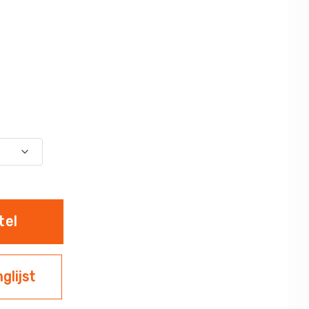
tel
glijst