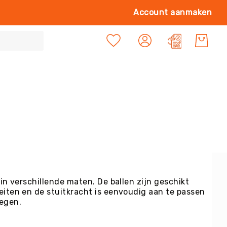
Ga
Account aanmaken
naa
de
Mijn offert
inh
 in verschillende maten. De ballen zijn geschikt
eiten en de stuitkracht is eenvoudig aan te passen
oegen.