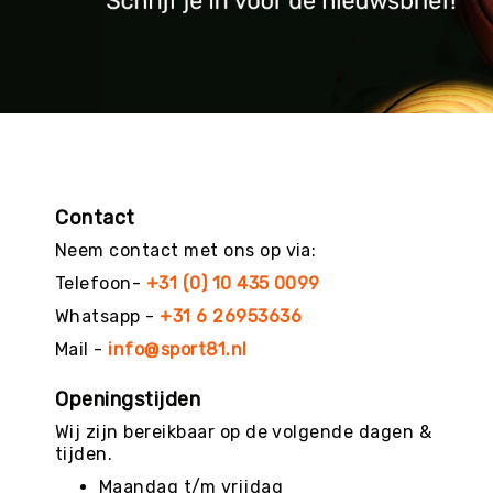
Contact
Neem contact met ons op via:
Telefoon-
+31 (0) 10 435 0099
Whatsapp -
+31 6 26953636
Mail -
info@sport81.nl
Openingstijden
Wij zijn bereikbaar op de volgende dagen &
tijden.
Maandag t/m vrijdag