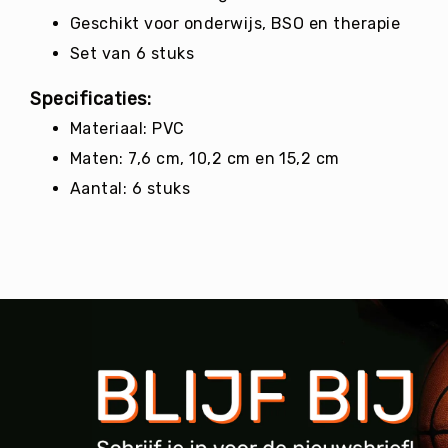
g
Geschikt voor onderwijs, BSO en therapie
M
Set van 6 stuks
e
r
Specificaties:
k
e
Materiaal: PVC
n
Maten: 7,6 cm, 10,2 cm en 15,2 cm
Aantal: 6 stuks