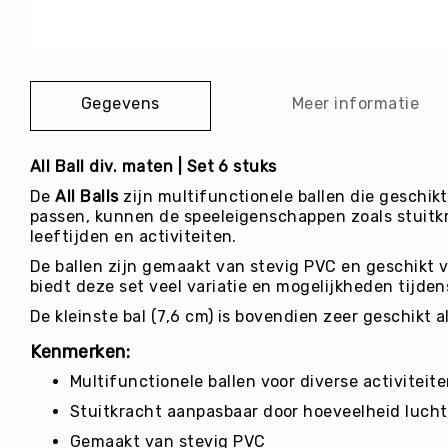
E
afbeeldingen-
C
gallerij
R
E
A
T
Gegevens
Meer informatie
I
E
All Ball div. maten | Set 6 stuks
I
N
De
All Balls
zijn multifunctionele ballen die geschikt
R
passen, kunnen de speeleigenschappen zoals stuitkr
I
leeftijden en activiteiten.
C
De ballen zijn gemaakt van stevig PVC en geschikt v
H
biedt deze set veel variatie en mogelijkheden tijde
T
I
De kleinste bal (7,6 cm) is bovendien zeer geschikt 
N
Kenmerken:
G
Multifunctionele ballen voor diverse activiteit
O
v
Stuitkracht aanpasbaar door hoeveelheid lucht
e
Gemaakt van stevig PVC
ri