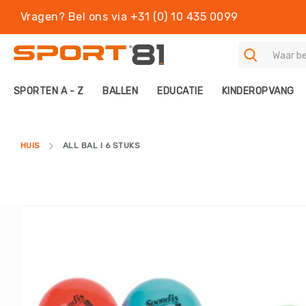
Vragen? Bel ons via +31 (0) 10 435 0099
S
SPORTEN A - Z
BALLEN
EDUCATIE
KINDEROPVANG
P
O
R
T
HUIS
ALL BAL I 6 STUKS
E
N
A
-
Z
Ga
B
naar
A
het
L
einde
L
van
E
de
N
afbeeldingen-