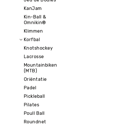
g
KanJam
M
Kin-Ball &
e
Omnikin®
r
k
Klimmen
e
Korfbal
n
Knotshockey
Lacrosse
Mountainbiken
(MTB)
Oriëntatie
Padel
Pickleball
Pilates
Poull Ball
Roundnet