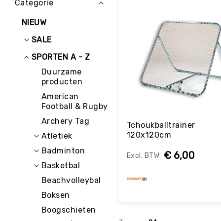
Categorie
E
D
NIEUW
U
C
SALE
A
T
SPORTEN A - Z
I
Duurzame
E
producten
K
American
I
Football & Rugby
N
D
Archery Tag
Tchoukballtrainer
E
120x120cm
Atletiek
R
O
Badminton
€ 6,00
P
Basketbal
V
A
Beachvolleybal
N
Boksen
G
Bestel
Boogschieten
R