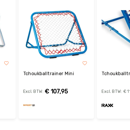
Tchoukballtrainer Mini
Tchoukballt
€ 107,95
€ 1
Bestel
B