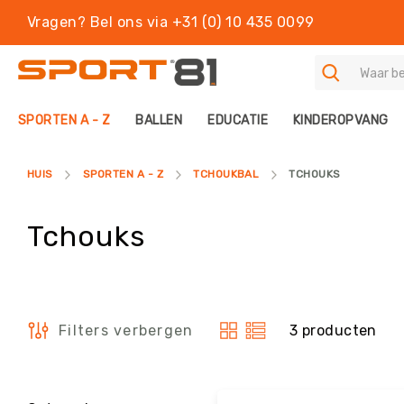
Vragen? Bel ons via +31 (0) 10 435 0099
S
SPORTEN A - Z
BALLEN
EDUCATIE
KINDEROPVANG
P
O
R
HUIS
SPORTEN A - Z
TCHOUKBAL
TCHOUKS
T
E
N
Tchouks
A
-
Z
B
A
3
producten
Filters verbergen
L
Tonen
L
als
E
N
Filters