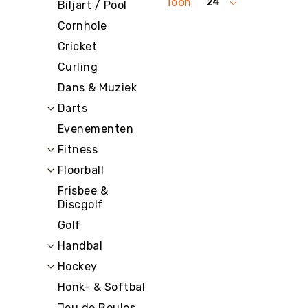
E
Toon
24
Biljart / Pool
per
C
pagina
Cornhole
R
E
Cricket
A
Curling
T
I
Dans & Muziek
E
Darts
I
Evenementen
N
R
Fitness
I
Floorball
C
H
Frisbee &
T
Discgolf
I
Golf
N
G
Handbal
O
Hockey
v
Honk- & Softbal
e
ri
Jeu de Boules