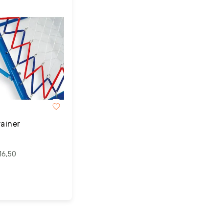
rainer
16,50
estel