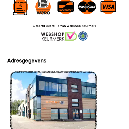
Yoga
Bolsters
Yoga
Gecertificeerd lid van Webshop Keurmerk
Accessoires
KinderYoga
Meditatiekussens
Yoga
Pakketten
Adresgegevens
Yogamat
reiniging
Zaalvoetbal
Zaalvoetballen
Zeskamp
Zwemmen
BALLEN
Sportballen
American