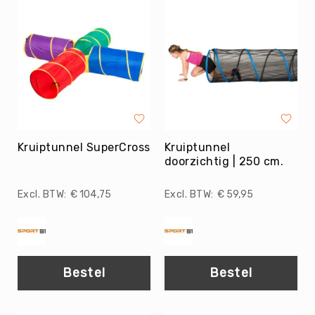
Tag
Atletiek
Badminton
Basketbal
Beachvolleybal
Boksen
Boogschieten
Kruiptunnel SuperCross
Kruiptunnel
Biljart
doorzichtig | 250 cm.
/
Pool
€ 104,75
€ 59,95
Cornhole
Cricket
Curling
Dans
Bestel
Bestel
&
Muziek
Darts