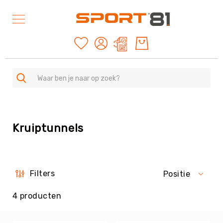
Mijn offertes
SPORTEN
A
Kruiptunnels
-
Z
Duurzame
producten
American
Filters
Positie
Football
&
4
producten
Rugby
Archery