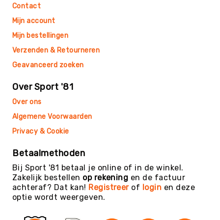
Teambuilding
Contact
Tennis
Mijn account
Trampolinespringen
Mijn bestellingen
Trefbal
Verzenden & Retourneren
Trendsporten
Geavanceerd zoeken
Turnen
/
Over Sport '81
Gymnastiek
Over ons
Vechtsport
Algemene Voorwaarden
&
Zelfverdediging
Privacy & Cookie
Voetbal
Betaalmethoden
Volleybal
Bij Sport '81 betaal je online of in de winkel.
Waterpolo
Zakelijk bestellen
op rekening
en de factuur
achteraf? Dat kan!
Registreer
of
login
en deze
Yoga
optie wordt weergeven.
&
Meditatie
Yogamatten