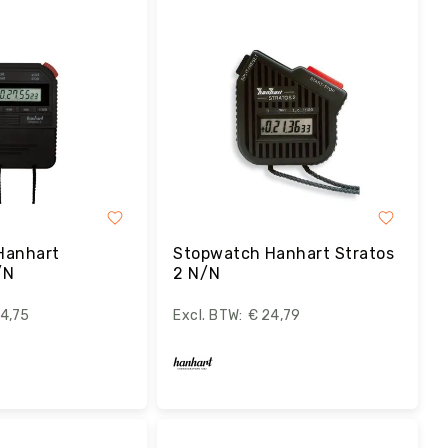
Hanhart
Stopwatch Hanhart Stratos
/N
2 N/N
4,75
€ 24,79
estel
Bestel