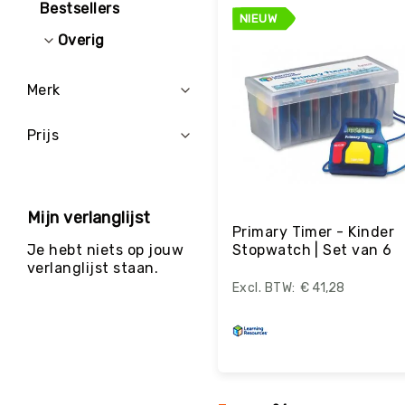
Bestsellers
g
NIEUW
M
Overig
e
r
Merk
k
e
n
Prijs
Mijn verlanglijst
Primary Timer - Kinder
Stopwatch | Set van 6
Je hebt niets op jouw
verlanglijst staan.
€ 41,28
Bestel