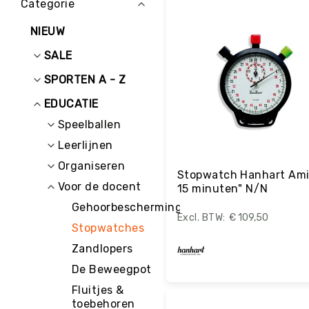
Categorie
E
D
NIEUW
U
C
SALE
A
T
SPORTEN A - Z
I
E
EDUCATIE
K
Speelballen
I
Leerlijnen
N
D
Organiseren
Stopwatch Hanhart Am
E
Voor de docent
15 minuten" N/N
R
O
Gehoorbescherming
€ 109,50
P
Stopwatches
V
A
Zandlopers
N
De Beweegpot
G
Fluitjes &
Bestel
R
toebehoren