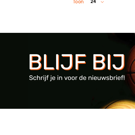
Toon
24
per
pagina