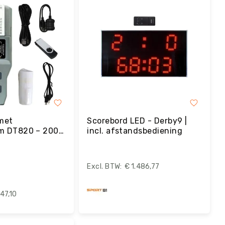
met
Scorebord LED - Derby9 |
em DT820 – 2000
incl. afstandsbediening
C-Connectie
€ 1.486,77
47,10
estel
Bestel