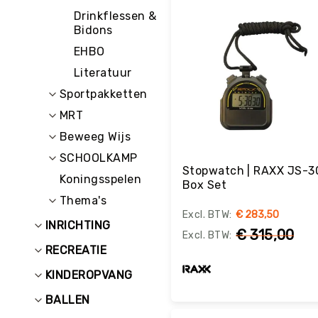
E
C
Drinkflessen &
R
Bidons
E
EHBO
A
T
Literatuur
I
Sportpakketten
E
MRT
I
N
Beweeg Wijs
R
SCHOOLKAMP
I
Stopwatch | RAXX JS-3
C
Koningsspelen
Box Set
H
Thema's
T
€ 283,50
I
INRICHTING
€ 315,00
N
G
RECREATIE
O
KINDEROPVANG
v
e
BALLEN
Bestel
ri