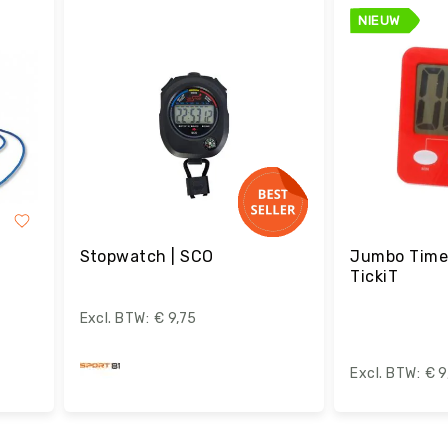
NIEUW
Stopwatch | SCO
Jumbo Timer
TickiT
€ 9,75
€ 9
Bestel
B