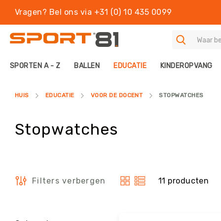
Vragen? Bel ons via +31 (0) 10 435 0099
S
SPORTEN A - Z
BALLEN
EDUCATIE
KINDEROPVANG
P
O
R
HUIS
EDUCATIE
VOOR DE DOCENT
STOPWATCHES
T
E
N
Stopwatches
A
-
Z
B
A
11
producten
Filters verbergen
L
Tonen
L
als
E
N
Filters