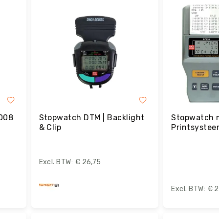
008
Stopwatch DTM | Backlight
Stopwatch 
& Clip
Printsyste
Rondes & P
€ 26,75
€ 2
Bestel
B