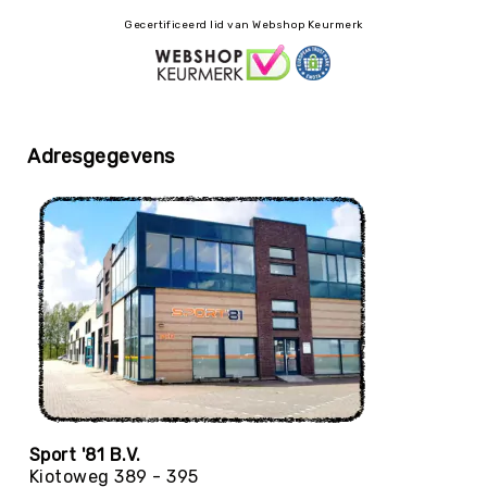
Roundnet
Gecertificeerd lid van Webshop Keurmerk
Rugby
Scouting/Outdoor
Slacklinen
Skate
Sporten
Adresgegevens
Speedbadminton
Spikeball
Squash
Steppen
Tafeltennis
Tafelvoetbal
Tchoukbal
Tchouks
Tchoukbal
Sport '81 B.V.
Ballen
Kiotoweg 389 - 395