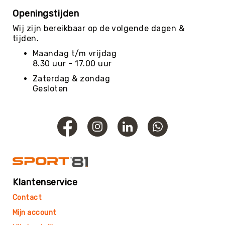
Openingstijden
Evenementen
Wij zijn bereikbaar op de volgende dagen &
Fitness
tijden.
Sportvloeren
Maandag t/m vrijdag
Floorball
8.30 uur - 17.00 uur
Frisbee
Zaterdag & zondag
&
Gesloten
Discgolf
Golf
Handbal
Hockey
Honk-
&
Softbal
Klantenservice
Jeu
de
Contact
Boules
Mijn account
KanJam