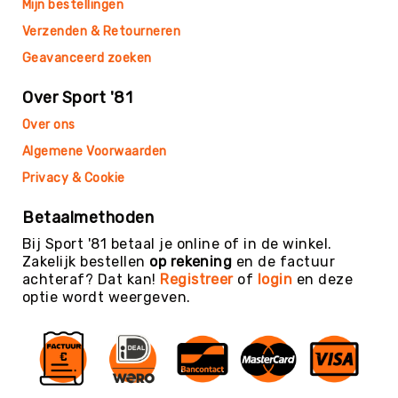
Mijn bestellingen
Kin-
Verzenden & Retourneren
Ball
&
Geavanceerd zoeken
Omnikin®
Over Sport '81
Klimmen
Korfbal
Over ons
Knotshockey
Algemene Voorwaarden
Lacrosse
Privacy & Cookie
Mountainbiken
Betaalmethoden
(MTB)
Bij Sport '81 betaal je online of in de winkel.
Oriëntatie
Zakelijk bestellen
op rekening
en de factuur
Padel
achteraf? Dat kan!
Registreer
of
login
en deze
optie wordt weergeven.
Pickleball
Pilates
Poull
Ball