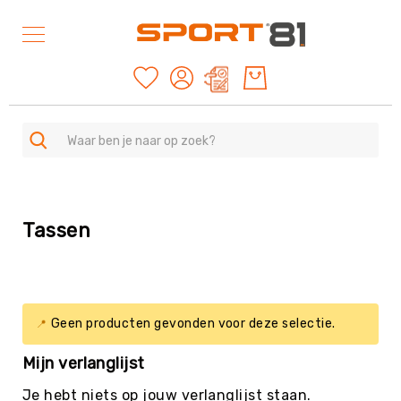
Mijn offertes
SPORTEN
A
Tassen
-
Z
Duurzame
producten
American
Geen producten gevonden voor deze selectie.
Football
&
Mijn verlanglijst
Rugby
Archery
Je hebt niets op jouw verlanglijst staan.