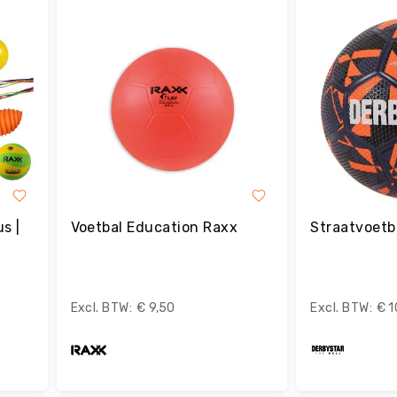
Bestel
B
s |
Voetbal Education Raxx
Straatvoetb
€ 9,50
€ 1