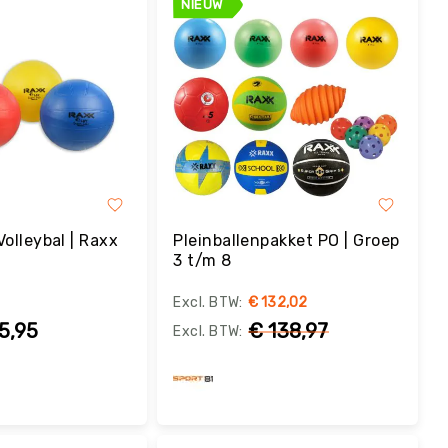
NIEUW
olleybal | Raxx
Pleinballenpakket PO | Groep
3 t/m 8
€ 132,02
5,95
€ 138,97
Bestel