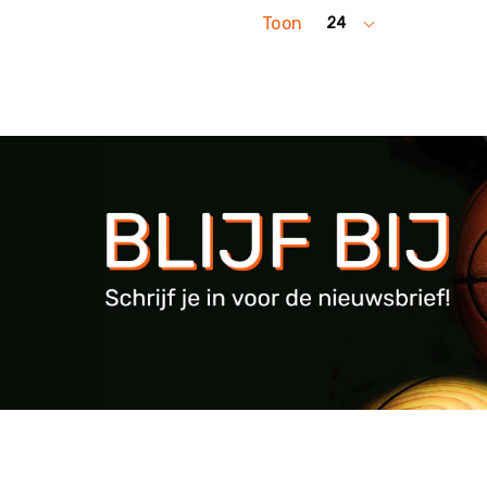
Toon
24
per
pagina