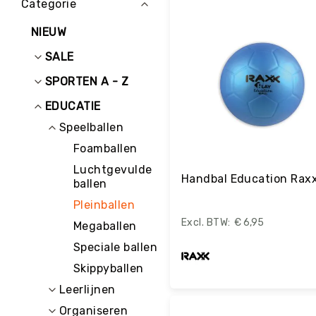
Categorie
E
D
NIEUW
U
C
SALE
A
T
SPORTEN A - Z
I
E
EDUCATIE
K
Speelballen
I
Foamballen
N
D
Luchtgevulde
Handbal Education Rax
E
ballen
R
Pleinballen
O
€ 6,95
P
Megaballen
V
Speciale ballen
A
N
Skippyballen
G
Leerlijnen
Bestel
R
Organiseren