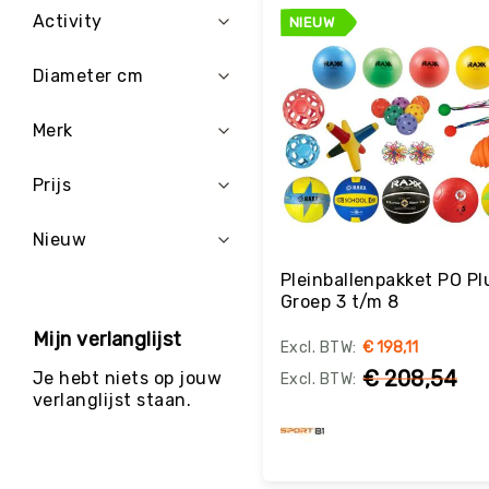
g
Activity
NIEUW
M
e
Diameter cm
r
k
Merk
e
n
Prijs
Nieuw
Pleinballenpakket PO Plu
Groep 3 t/m 8
Mijn verlanglijst
€ 198,11
€ 208,54
Je hebt niets op jouw
verlanglijst staan.