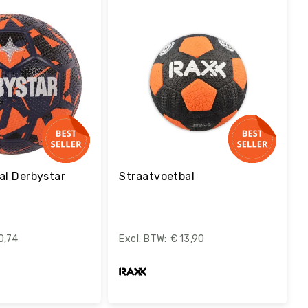
estel
al Derbystar
Straatvoetbal
0,74
€ 13,90