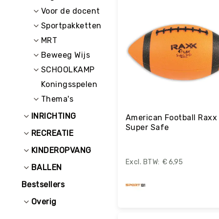
E
C
Voor de docent
R
Sportpakketten
E
A
MRT
T
Beweeg Wijs
I
E
SCHOOLKAMP
I
Koningsspelen
N
Thema's
R
I
INRICHTING
American Football Raxx
C
Super Safe
H
RECREATIE
T
KINDEROPVANG
I
N
€ 6,95
BALLEN
G
Bestsellers
O
v
Overig
e
Bestel
ri