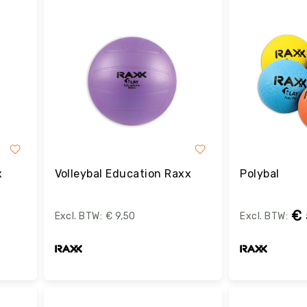
x
Volleybal Education Raxx
Polybal
€ 
€ 9,50
Bestel
B