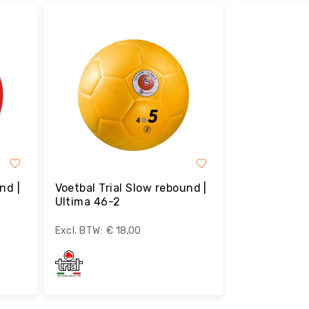
Bestel
B
nd |
Voetbal Trial Slow rebound |
Ultima 46-2
€ 18,00
Bestel