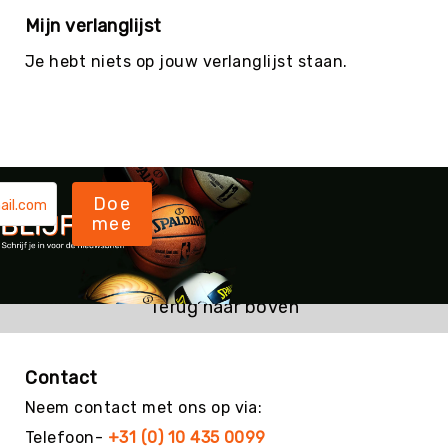
Mijn verlanglijst
Evenementen
Fitness
Je hebt niets op jouw verlanglijst staan.
Sportvloeren
Floorball
Frisbee
&
Discgolf
Doe
Golf
mee
Handbal
Hockey
Honk-
Terug naar boven
&
Softbal
Jeu
Contact
de
Neem contact met ons op via:
Boules
Telefoon-
+31 (0) 10 435 0099
KanJam