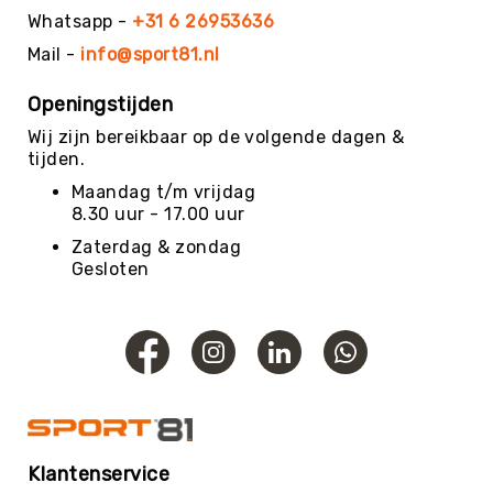
Whatsapp -
+31 6 26953636
Kin-
Ball
Mail -
info@sport81.nl
&
Omnikin®
Openingstijden
Klimmen
Wij zijn bereikbaar op de volgende dagen &
Korfbal
tijden.
Knotshockey
Maandag t/m vrijdag
8.30 uur - 17.00 uur
Lacrosse
Zaterdag & zondag
Mountainbiken
Gesloten
(MTB)
Oriëntatie
Padel
Pickleball
Pilates
Poull
Ball
Klantenservice