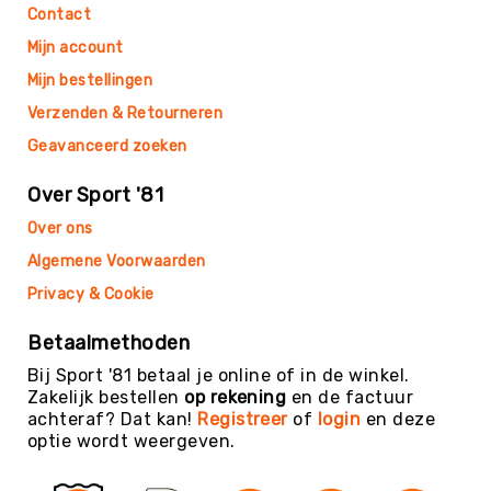
Roundnet
Contact
Rugby
Mijn account
Scouting/Outdoor
Mijn bestellingen
Slacklinen
Verzenden & Retourneren
Skate
Geavanceerd zoeken
Sporten
Speedbadminton
Over Sport '81
Spikeball
Over ons
Squash
Algemene Voorwaarden
Steppen
Privacy & Cookie
Tafeltennis
Betaalmethoden
Tafelvoetbal
Bij Sport '81 betaal je online of in de winkel.
Tchoukbal
Zakelijk bestellen
op rekening
en de factuur
Tchouks
achteraf? Dat kan!
Registreer
of
login
en deze
optie wordt weergeven.
Tchoukbal
Ballen