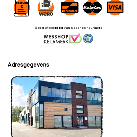
Teambuilding
Tennis
Trampolinespringen
Trefbal
Gecertificeerd lid van Webshop Keurmerk
Trendsporten
Turnen
/
Gymnastiek
Adresgegevens
Vechtsport
&
Zelfverdediging
Voetbal
Volleybal
Waterpolo
Yoga
&
Meditatie
Yogamatten