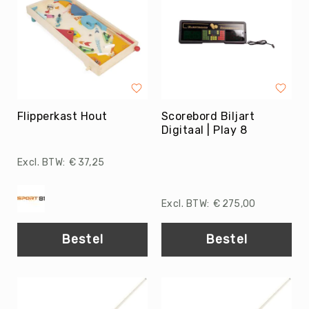
Coördinatie
Bewegend
leren
Organiseren
Afbakenmateriaal
Pionnen
Hoepels
Flipperkast Hout
Scorebord Biljart
&
Digitaal | Play 8
Stokken
€ 37,25
Partijlinten
Pittenzakjes
Springtouwen
€ 275,00
Markeerstrips
Bestel
Bestel
Turnblokken-
&
Knotsen
Kruiptunnels