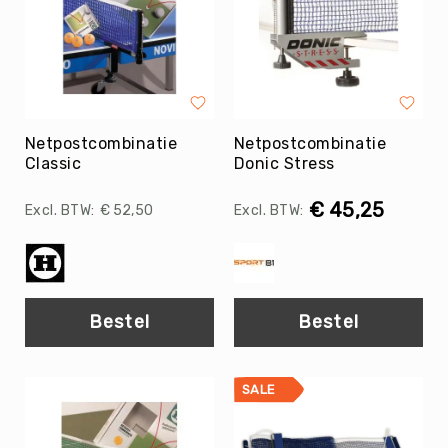
Football
Basketballen
Beachvolleyballen
Floorball
Golfballen
Netpostcombinatie
Netpostcombinatie
Handballen
Classic
Donic Stress
Hockeyballen
€ 45,25
€ 52,50
Honkballen
&
Softballen
Korfballen
Rugbyballen
Bestel
Bestel
Tennisballen
Voetballen
SALE
Volleyballen
Speelballen