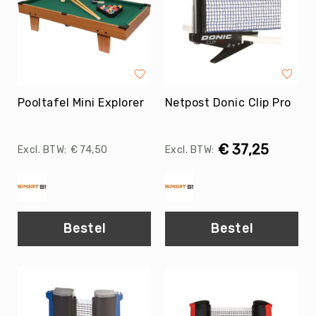
Teambuilding
Tennis
Trampolinespringen
Trefbal
Trendsporten
Pooltafel Mini Explorer
Netpost Donic Clip Pro
Turnen
/
Gymnastiek
€ 37,25
€ 74,50
Vechtsport
&
Zelfverdediging
Voetbal
Bestel
Bestel
Volleybal
Waterpolo
Yoga
&
Meditatie
Yogamatten