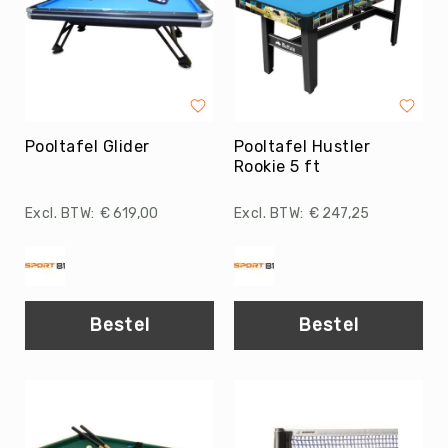
Roundnet
Rugby
Scouting/Outdoor
Slacklinen
Skate
Sporten
Pooltafel Glider
Pooltafel Hustler
Rookie 5 ft
Speedbadminton
Spikeball
€ 619,00
€ 247,25
Squash
Steppen
Tafeltennis
Tafelvoetbal
Bestel
Bestel
Tchoukbal
Tchouks
Tchoukbal
Ballen