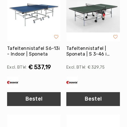
Balaccessoires
Ballentassen
&
netten
Ballenpompen
&
Naalden
Tafeltennistafel S6-13i
Tafeltennistafel |
Ballenwagens
- Indoor | Sponeta
Sponeta | S 3-46 i
Overig
Indoor
EDUCATIE
€ 537,19
€ 329,75
Speelballen
Foamballen
Luchtgevulde
ballen
Bestel
Bestel
Pleinballen
Megaballen
Speciale
ballen