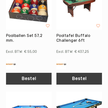
Kin-
Ball
&
Omnikin®
Klimmen
Korfbal
Poolballen Set 57,2
Pooltafel Buffalo
mm.
Challenger 6ft
Knotshockey
Lacrosse
€ 55,00
€ 437,25
Mountainbiken
(MTB)
Oriëntatie
Padel
Bestel
Bestel
Pickleball
Pilates
Poull
Ball