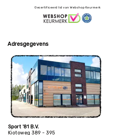
Biljarttafel
Gecertificeerd lid van Webshop Keurmerk
Bouwen
&
Auto's
Gezelschapsspelen
&
Adresgegevens
Puzzelen
Huis-
&
Poppenhoek
Mikken
Overig
Buitenspelen
Rollen
&
Rijden
Zand
&
Sport '81 B.V.
Water
Kiotoweg 389 - 395