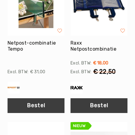
Trefballen
Foamballen
Luchtgevulde
ballen
Pleinballen
Netpost-combinatie
Raxx
Speciale
Tempo
Netpostcombinatie
ballen
Skippyballen
€ 18,00
Ballenpakketten
€ 22,50
€ 31,00
Sportballen
-
Pakketten
Speelballen
-
Bestel
Bestel
Pakketten
Pleinballen
-
NIEUW
Pakketten