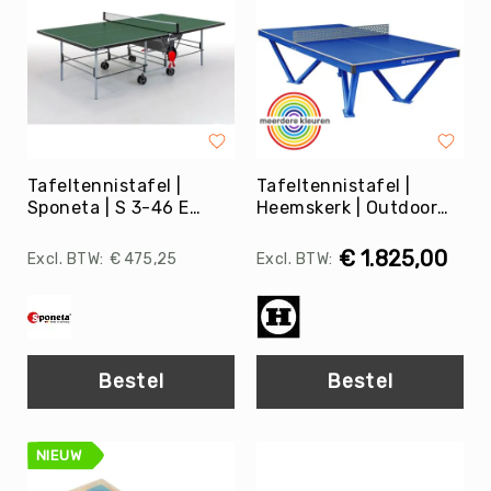
Skippyballen
Leerlijnen
Gooien
&
Vangen
Springen
Mikken
Tafeltennistafel |
Tafeltennistafel |
Sponeta | S 3-46 E
Heemskerk | Outdoor
Samenwerken
Outdoor
Tango
Balanceren
€ 1.825,00
€ 475,25
Circus
&
Jongleren
Rijden
Bestel
Bestel
Zwaaien
Muziek
&
NIEUW
Bewegen