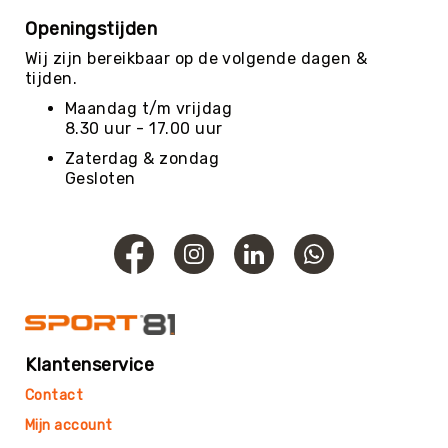
Budget
Openingstijden
Beweeg
Wijs
Wij zijn bereikbaar op de volgende dagen &
tijden.
Basis
Beweeg
Maandag t/m vrijdag
Wijs
8.30 uur - 17.00 uur
Keuze
Zaterdag & zondag
Beweeg
Gesloten
Wijs
Beweeg
Wijs
Advanced
Energizers
Beweeg
Wijs-
Uitjes
Klantenservice
Energizers
Contact
-
Materiaal
Mijn account
Kieshoek