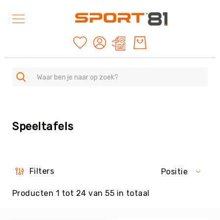
Mijn offertes
SPORTEN
A
Speeltafels
-
Z
Duurzame
producten
American
Filters
Positie
Football
&
Producten
1
tot
24
van
55
in totaal
Rugby
Archery