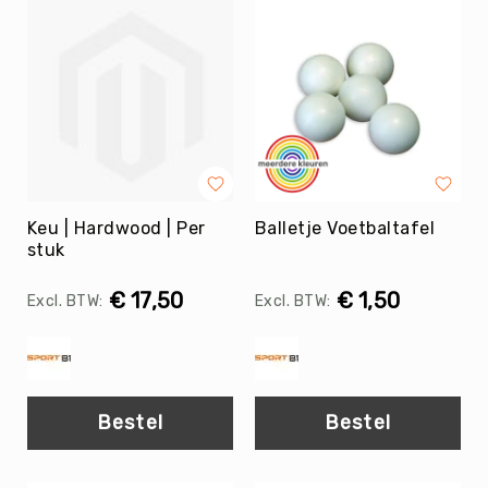
Tag
Atletiek
Badminton
Basketbal
Beachvolleybal
Boksen
Boogschieten
Keu | Hardwood | Per
Balletje Voetbaltafel
Biljart
stuk
/
Pool
€ 17,50
€ 1,50
Cornhole
Cricket
Curling
Dans
Bestel
Bestel
&
Muziek
Darts