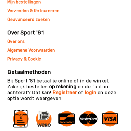
Mijn bestellingen
SCHOOLKAMP
Verzenden & Retourneren
Navigatie
Geavanceerd zoeken
Koningsspelen
Thema's
Over Sport '81
Visuele
Over ons
beperking
Algemene Voorwaarden
KINDEROPVANG
Binnen
Privacy & Cookie
spelen
Rollen
Betaalmethoden
&
Rijden
Bij Sport '81 betaal je online of in de winkel.
Zakelijk bestellen
op rekening
en de factuur
Speeltafels
achteraf? Dat kan!
Registreer
of
login
en deze
Tafeltennis
optie wordt weergeven.
Voetbaltafels
Airhockey
Pool-
&