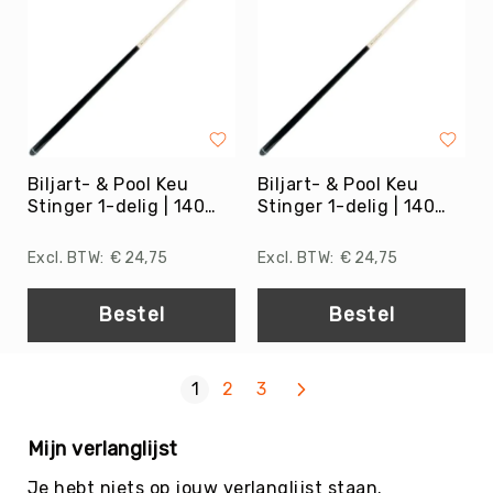
Diversen
Voor
de
docent
Gehoorbescherming
Stopwatches
Zandlopers
Biljart- & Pool Keu
Biljart- & Pool Keu
Stinger 1-delig | 140
Stinger 1-delig | 140
De
cm. - 12 mm.
cm. - 12 mm.
Beweegpot
€ 24,75
€ 24,75
Fluitjes
&
toebehoren
Bestel
Bestel
Drinkflessen
&
Bidons
Volgende
Pagina
U lees momenteel pagina
Pagina
Pagina
1
2
3
Tassen
Mijn verlanglijst
EHBO
Literatuur
Je hebt niets op jouw verlanglijst staan.