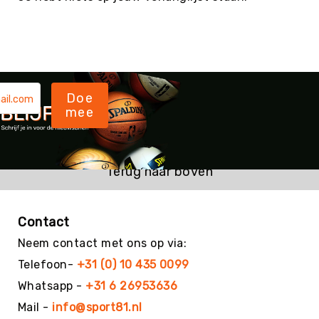
Sportpakketten
Sportpakketten
Voordeelpakketten
MRT
Fijne
Doe
motoriek
mee
Voelen
&
aanraken
Coördineren
Terug naar boven
Overig
Grove
Contact
motoriek
Balanceren
Neem contact met ons op via:
Balvaardigheid
Telefoon-
+31 (0) 10 435 0099
Overig
Whatsapp -
+31 6 26953636
Beweeg
Mail -
info@sport81.nl
Wijs