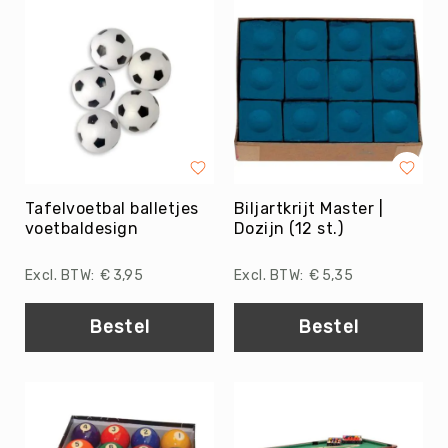
Evenementen
Fitness
Sportvloeren
Floorball
Frisbee
&
Discgolf
Tafelvoetbal balletjes
Golf
Biljartkrijt Master |
voetbaldesign
Dozijn (12 st.)
Handbal
Hockey
€ 3,95
€ 5,35
Honk-
&
Bestel
Bestel
Softbal
Jeu
de
Boules
KanJam