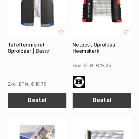
Yoga
Bolsters
Yoga
Accessoires
KinderYoga
Tafeltennisnet
Netpost Oprolbaar
Meditatiekussens
Oprolbaar | Basic
Heemskerk
Yoga
Pakketten
€ 19,25
Yogamat
reiniging
€ 10,75
Zaalvoetbal
Zaalvoetballen
Bestel
Bestel
Zeskamp
Zwemmen
BALLEN
Sportballen
American