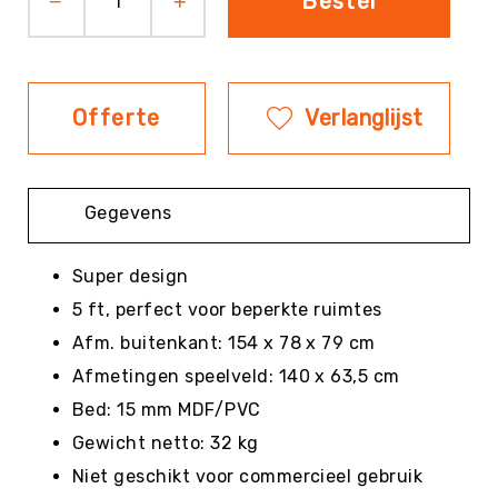
Bestel
Evenementen
Fitness
Sportvloeren
Offerte
Verlanglijst
Floorball
Frisbee
&
Discgolf
Gegevens
Golf
Handbal
Super design
Hockey
5 ft, perfect voor beperkte ruimtes
Honk-
Afm. buitenkant: 154 x 78 x 79 cm
&
Afmetingen speelveld: 140 x 63,5 cm
Softbal
Bed: 15 mm MDF/PVC
Jeu
de
Gewicht netto: 32 kg
Boules
Niet geschikt voor commercieel gebruik
KanJam