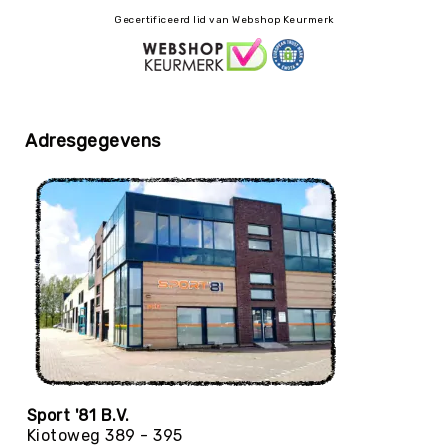
Gecertificeerd lid van Webshop Keurmerk
Yoga
Bolsters
Yoga
Accessoires
KinderYoga
Adresgegevens
Meditatiekussens
Yoga
Pakketten
Yogamat
reiniging
Zaalvoetbal
Zaalvoetballen
Zeskamp
Zwemmen
BALLEN
Sport '81 B.V.
Sportballen
Kiotoweg 389 - 395
American