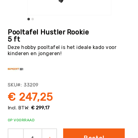
Tag
Atletiek
Badminton
Ga
naar
Basketbal
Pooltafel Hustler Rookie
het
5 ft
Beachvolleybal
begin
Deze hobby pooltafel is het ideale kado voor
van
Boksen
kinderen en jongeren!
de
Boogschieten
afbeeldingen-
gallerij
Biljart
/
Pool
SKU
33209
Cornhole
€ 247,25
Cricket
Curling
€ 299,17
Dans
OP VOORRAAD
&
Muziek
Darts