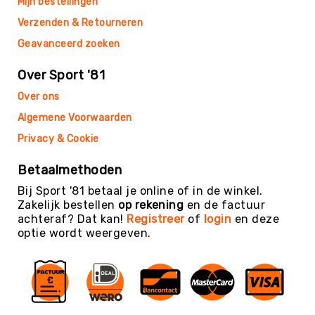
Mijn bestellingen
Teambuilding
Verzenden & Retourneren
Tennis
Geavanceerd zoeken
Trampolinespringen
Trefbal
Over Sport '81
Trendsporten
Over ons
Turnen
Algemene Voorwaarden
/
Gymnastiek
Privacy & Cookie
Vechtsport
Betaalmethoden
&
Zelfverdediging
Bij Sport '81 betaal je online of in de winkel.
Zakelijk bestellen
op rekening
en de factuur
Voetbal
achteraf? Dat kan!
Registreer
of
login
en deze
Volleybal
optie wordt weergeven.
Waterpolo
Yoga
&
Meditatie
Yogamatten