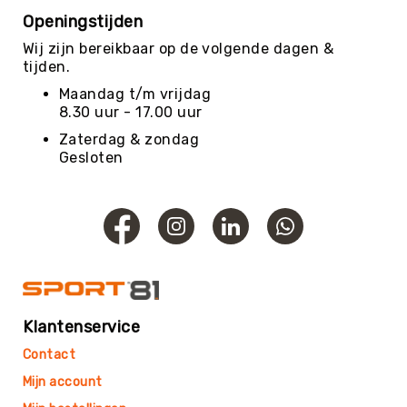
Roundnet
Openingstijden
Rugby
Wij zijn bereikbaar op de volgende dagen &
Scouting/Outdoor
tijden.
Slacklinen
Maandag t/m vrijdag
Skate
8.30 uur - 17.00 uur
Sporten
Zaterdag & zondag
Speedbadminton
Gesloten
Spikeball
Squash
Steppen
Tafeltennis
Tafelvoetbal
Tchoukbal
Klantenservice
Tchouks
Contact
Tchoukbal
Mijn account
Ballen