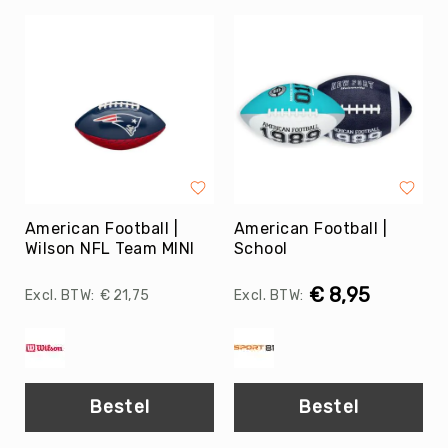
Teambuilding
Tennis
Trampolinespringen
Trefbal
Trendsporten
Turnen
/
Gymnastiek
Vechtsport
American Football |
American Football |
&
Wilson NFL Team MINI
School
Zelfverdediging
€ 8,95
Voetbal
€ 21,75
Volleybal
Waterpolo
Yoga
&
Bestel
Bestel
Meditatie
Yogamatten