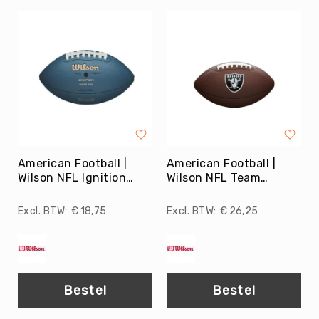
Roundnet
Rugby
Scouting/Outdoor
Slacklinen
Skate
Sporten
Speedbadminton
Spikeball
American Football |
American Football |
Squash
Wilson NFL Ignition
Wilson NFL Team
Steppen
Blue
Composite SR
Tafeltennis
€ 18,75
€ 26,25
Tafelvoetbal
Tchoukbal
Tchouks
Tchoukbal
Bestel
Bestel
Ballen