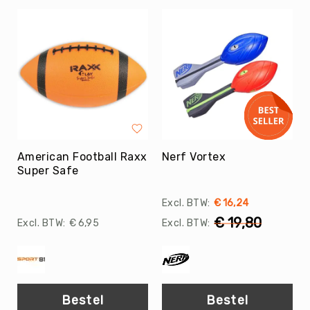
Football
Basketballen
Beachvolleyballen
Floorball
Golfballen
Handballen
Hockeyballen
Honkballen
American Football Raxx
Nerf Vortex
&
Super Safe
Softballen
Korfballen
€ 16,24
Rugbyballen
€ 19,80
€ 6,95
Tennisballen
Voetballen
Volleyballen
Bestel
Bestel
Speelballen