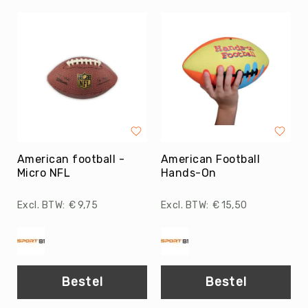
Evenementen
Fitness
Sportvloeren
Floorball
Frisbee
&
Discgolf
Golf
American football -
American Football
Handbal
Micro NFL
Hands-On
Hockey
Honk-
€ 9,75
€ 15,50
&
Softbal
Jeu
de
Bestel
Boules
Bestel
KanJam