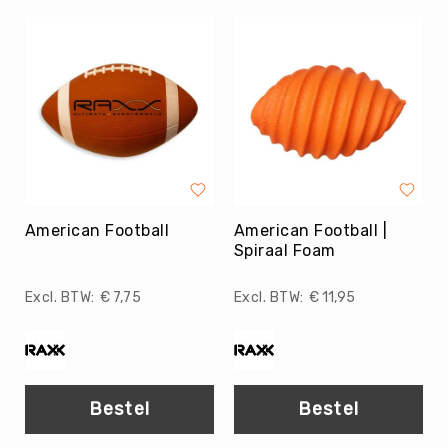
Kin-
Ball
&
Omnikin®
Klimmen
Korfbal
Knotshockey
Lacrosse
American Football
Mountainbiken
American Football |
(MTB)
Spiraal Foam
Oriëntatie
€ 7,75
€ 11,95
Padel
Pickleball
Pilates
Poull
Bestel
Bestel
Ball