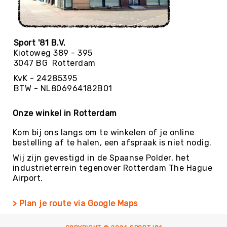
Diversen
Voor
de
docent
Sport '81 B.V.
Gehoorbescherming
Kiotoweg 389 - 395
3047 BG Rotterdam
Stopwatches
KvK - 24285395
Zandlopers
BTW - NL806964182B01
De
Beweegpot
Onze winkel in Rotterdam
Fluitjes
&
Kom bij ons langs om te winkelen of je online
toebehoren
bestelling af te halen, een afspraak is niet nodig.
Drinkflessen
Wij zijn gevestigd in de Spaanse Polder, het
&
industrieterrein tegenover Rotterdam The Hague
Bidons
Airport.
Tassen
> Plan je route via Google Maps
EHBO
Literatuur