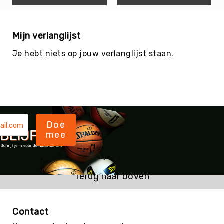
Trefballen
Foamballen
Mijn verlanglijst
Luchtgevulde
ballen
Je hebt niets op jouw verlanglijst staan.
Pleinballen
Speciale
ballen
Skippyballen
Ballenpakketten
Doe
Sportballen
mee
-
Pakketten
Speelballen
-
Terug naar boven
Pakketten
Pleinballen
-
Contact
Pakketten