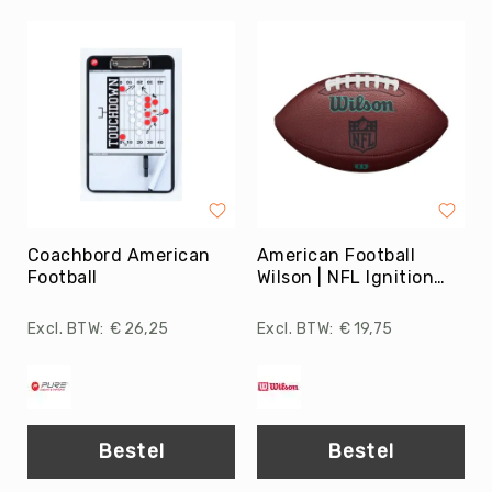
Tag
Atletiek
Badminton
Basketbal
Beachvolleybal
Boksen
Boogschieten
Biljart
Coachbord American
American Football
/
Football
Wilson | NFL Ignition
Pool
PRO Eco
Cornhole
€ 26,25
€ 19,75
Cricket
Curling
Dans
&
Bestel
Bestel
Muziek
Darts