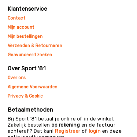
Skippyballen
Klantenservice
Leerlijnen
Contact
Gooien
&
Mijn account
Vangen
Mijn bestellingen
Springen
Verzenden & Retourneren
Mikken
Geavanceerd zoeken
Samenwerken
Over Sport '81
Balanceren
Circus
Over ons
&
Algemene Voorwaarden
Jongleren
Privacy & Cookie
Rijden
Zwaaien
Betaalmethoden
Muziek
Bij Sport '81 betaal je online of in de winkel.
&
Zakelijk bestellen
op rekening
en de factuur
Bewegen
achteraf? Dat kan!
Registreer
of
login
en deze