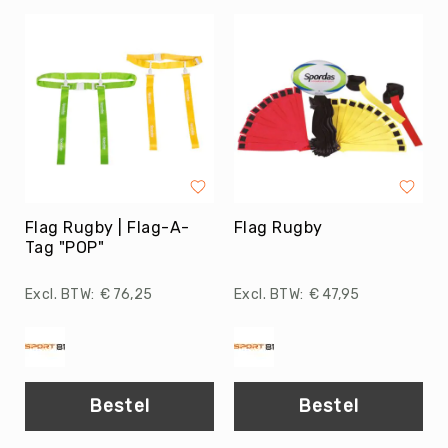
Yoga
Bolsters
Yoga
Accessoires
KinderYoga
Meditatiekussens
Yoga
Pakketten
Flag Rugby | Flag-A-
Flag Rugby
Yogamat
Tag "POP"
reiniging
Zaalvoetbal
€ 76,25
€ 47,95
Zaalvoetballen
Zeskamp
Zwemmen
BALLEN
Bestel
Bestel
Sportballen
American