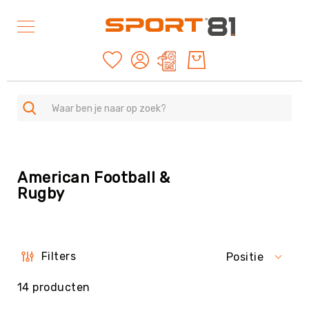
Mijn offertes
SPORTEN
A
American Football &
-
Z
Rugby
Duurzame
producten
American
Football
Filters
Positie
&
Rugby
14
producten
Archery