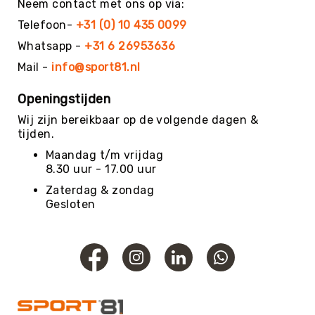
Neem contact met ons op via:
Balaccessoires
Ballentassen
Telefoon-
+31 (0) 10 435 0099
&
Whatsapp -
+31 6 26953636
netten
Mail -
info@sport81.nl
Ballenpompen
&
Openingstijden
Naalden
Wij zijn bereikbaar op de volgende dagen &
Ballenwagens
tijden.
Overig
Maandag t/m vrijdag
EDUCATIE
8.30 uur - 17.00 uur
Speelballen
Zaterdag & zondag
Foamballen
Gesloten
Luchtgevulde
ballen
Pleinballen
Megaballen
Speciale
ballen