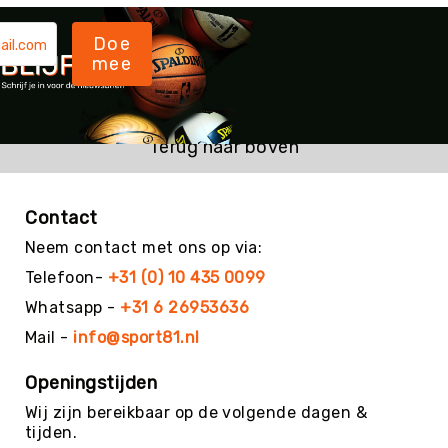
Diversen
Voor
Doe
de
mee
docent
Gehoorbescherming
Stopwatches
Terug naar boven
Zandlopers
De
Beweegpot
Contact
Fluitjes
Neem contact met ons op via:
&
Telefoon-
+31 (0) 10 435 0099
toebehoren
Whatsapp -
+31 6 26953636
Drinkflessen
&
Mail -
info@sport81.nl
Bidons
Tassen
Openingstijden
EHBO
Wij zijn bereikbaar op de volgende dagen &
tijden.
Literatuur