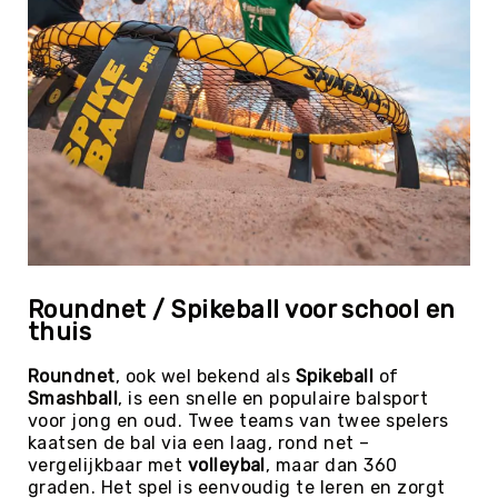
Tag
Atletiek
Badminton
Basketbal
Beachvolleybal
Boksen
Boogschieten
Biljart
/
Pool
Roundnet / Spikeball voor school en
Cornhole
thuis
Cricket
Roundnet
, ook wel bekend als
Spikeball
of
Curling
Smashball
, is een snelle en populaire balsport
Dans
voor jong en oud. Twee teams van twee spelers
&
kaatsen de bal via een laag, rond net –
Muziek
vergelijkbaar met
volleybal
, maar dan 360
graden. Het spel is eenvoudig te leren en zorgt
Darts