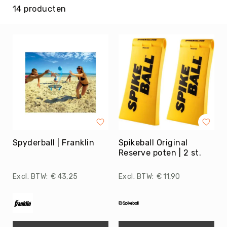
14
producten
Kin-
Ball
&
Omnikin®
Klimmen
Korfbal
Knotshockey
Lacrosse
Mountainbiken
(MTB)
Oriëntatie
Spyderball | Franklin
Spikeball Original
Reserve poten | 2 st.
Padel
Pickleball
€ 43,25
€ 11,90
Pilates
Poull
Ball