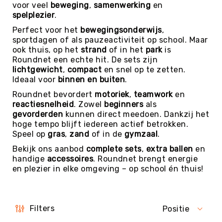
voor veel
beweging
,
samenwerking
en
Evenementen
spelplezier
.
Fitness
Perfect voor het
bewegingsonderwijs
,
Sportvloeren
sportdagen of als pauzeactiviteit op school. Maar
ook thuis, op het
strand
of in het
park
is
Floorball
Roundnet een echte hit. De sets zijn
Frisbee
lichtgewicht
,
compact
en snel op te zetten.
&
Ideaal voor
binnen en buiten
.
Discgolf
Roundnet bevordert
motoriek
,
teamwork
en
Golf
reactiesnelheid
. Zowel
beginners
als
gevorderden
kunnen direct meedoen. Dankzij het
Handbal
hoge tempo blijft iedereen actief betrokken.
Hockey
Speel op
gras
,
zand
of in de
gymzaal
.
Honk-
Bekijk ons aanbod
complete sets
,
extra ballen
en
&
handige
accessoires
. Roundnet brengt energie
Softbal
en plezier in elke omgeving – op school én thuis!
Jeu
de
Boules
Filters
Positie
KanJam