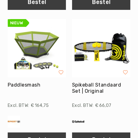
Bestel
Bestel
Balaccessoires
Ballentassen
&
netten
NIEUW
Ballenpompen
&
Naalden
Ballenwagens
Overig
EDUCATIE
Speelballen
Foamballen
Paddlesmash
Spikeball Standaard
Set | Original
Luchtgevulde
ballen
€ 164,75
€ 66,07
Pleinballen
Megaballen
Speciale
ballen