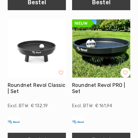
Bestel
Bestel
Trefballen
Foamballen
Luchtgevulde
NIEUW
ballen
Pleinballen
Speciale
ballen
Skippyballen
Ballenpakketten
Sportballen
-
Roundnet Revol Classic
Roundnet Revol PRO |
Pakketten
| Set
Set
Speelballen
-
€ 132,19
€ 161,94
Pakketten
Pleinballen
-
Pakketten