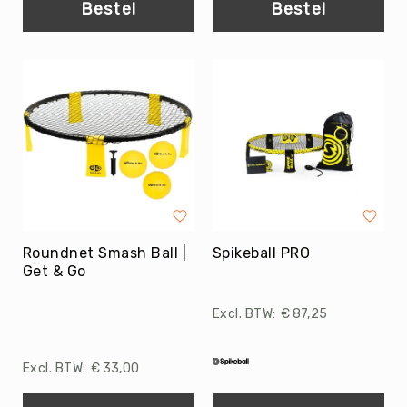
Bestel
Bestel
Yoga
Bolsters
Yoga
Accessoires
KinderYoga
Meditatiekussens
Yoga
Pakketten
Yogamat
reiniging
Roundnet Smash Ball |
Spikeball PRO
Zaalvoetbal
Get & Go
Zaalvoetballen
Zeskamp
€ 87,25
Zwemmen
BALLEN
€ 33,00
Sportballen
American