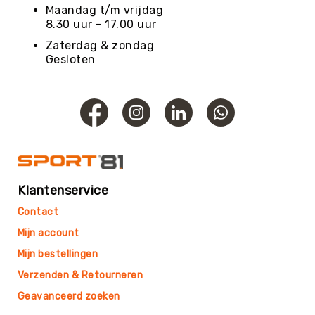
Maandag t/m vrijdag
Sportpakketten
8.30 uur - 17.00 uur
Sportpakketten
Zaterdag & zondag
Voordeelpakketten
Gesloten
MRT
Fijne
motoriek
Voelen
&
aanraken
Coördineren
Overig
Klantenservice
Grove
Contact
motoriek
Balanceren
Mijn account
Balvaardigheid
Mijn bestellingen
Overig
Verzenden & Retourneren
Beweeg
Geavanceerd zoeken
Wijs