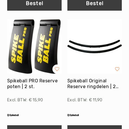
Roundnet
Bestel
Bestel
Rugby
Scouting/Outdoor
Slacklinen
Skate
Sporten
Speedbadminton
Spikeball
Squash
Steppen
Spikeball PRO Reserve
Spikeball Original
Tafeltennis
poten | 2 st.
Reserve ringdelen | 2
st.
Tafelvoetbal
€ 15,90
€ 11,90
Tchoukbal
Tchouks
Tchoukbal
Ballen