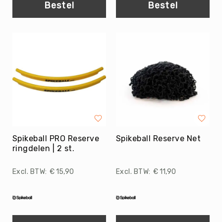
Teambuilding
Bestel
Bestel
Tennis
Trampolinespringen
Trefbal
Trendsporten
Turnen
/
Gymnastiek
Vechtsport
&
Zelfverdediging
Spikeball PRO Reserve
Spikeball Reserve Net
Voetbal
ringdelen | 2 st.
Volleybal
€ 15,90
€ 11,90
Waterpolo
Yoga
&
Meditatie
Yogamatten