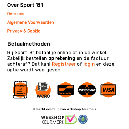
Budget
Over Sport '81
Beweeg
Over ons
Wijs
Algemene Voorwaarden
Basis
Beweeg
Privacy & Cookie
Wijs
Betaalmethoden
Keuze
Beweeg
Bij Sport '81 betaal je online of in de winkel.
Wijs
Zakelijk bestellen
op rekening
en de factuur
achteraf? Dat kan!
Registreer
of
login
en deze
Beweeg
optie wordt weergeven.
Wijs
Advanced
Energizers
Beweeg
Wijs-
Uitjes
Energizers
Gecertificeerd lid van Webshop Keurmerk
-
Materiaal
Kieshoek