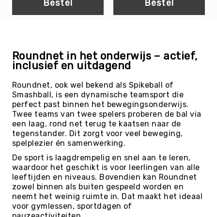
Bestel
Bestel
Skippyballen
Leerlijnen
Gooien
&
Vangen
Roundnet in het onderwijs – actief,
inclusief en uitdagend
Springen
Mikken
Roundnet, ook wel bekend als Spikeball of
Samenwerken
Smashball, is een dynamische teamsport die
perfect past binnen het bewegingsonderwijs.
Balanceren
Twee teams van twee spelers proberen de bal via
Circus
een laag, rond net terug te kaatsen naar de
&
tegenstander. Dit zorgt voor veel beweging,
Jongleren
spelplezier én samenwerking.
Rijden
De sport is laagdrempelig en snel aan te leren,
waardoor het geschikt is voor leerlingen van alle
Zwaaien
leeftijden en niveaus. Bovendien kan Roundnet
Muziek
zowel binnen als buiten gespeeld worden en
&
neemt het weinig ruimte in. Dat maakt het ideaal
Bewegen
voor gymlessen, sportdagen of
pauzeactiviteiten.