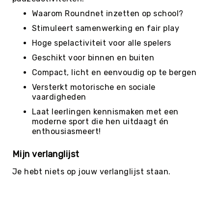
Coördinatie
Waarom Roundnet inzetten op school?
Bewegend
leren
Stimuleert samenwerking en fair play
Organiseren
Hoge spelactiviteit voor alle spelers
Afbakenmateriaal
Geschikt voor binnen en buiten
Pionnen
Compact, licht en eenvoudig op te bergen
Hoepels
Versterkt motorische en sociale
&
vaardigheden
Stokken
Laat leerlingen kennismaken met een
Partijlinten
moderne sport die hen uitdaagt én
Pittenzakjes
enthousiasmeert!
Springtouwen
Mijn verlanglijst
Markeerstrips
Je hebt niets op jouw verlanglijst staan.
Turnblokken-
&
Knotsen
Kruiptunnels