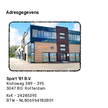
SCHOOLKAMP
Navigatie
Adresgegevens
Koningsspelen
Thema's
Visuele
beperking
KINDEROPVANG
Binnen
spelen
Rollen
&
Rijden
Speeltafels
Tafeltennis
Sport '81 B.V.
Kiotoweg 389 - 395
Voetbaltafels
3047 BG Rotterdam
Airhockey
KvK - 24285395
Pool-
BTW - NL806964182B01
&