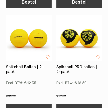
Bestel
Bestel
Football
Basketballen
Beachvolleyballen
Floorball
Golfballen
Handballen
Hockeyballen
Honkballen
&
Softballen
Spikeball Ballen | 2-
Spikeball PRO ballen |
Korfballen
pack
2-pack
Rugbyballen
€ 12,35
€ 16,50
Tennisballen
Voetballen
Volleyballen
Speelballen