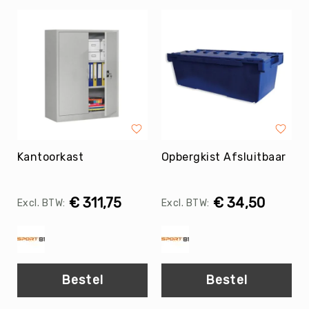
Yoga
Bolsters
Yoga
Accessoires
KinderYoga
Meditatiekussens
Yoga
Pakketten
Kantoorkast
Opbergkist Afsluitbaar
Yogamat
reiniging
Zaalvoetbal
€ 311,75
€ 34,50
Zaalvoetballen
Zeskamp
Zwemmen
BALLEN
Bestel
Bestel
Sportballen
American