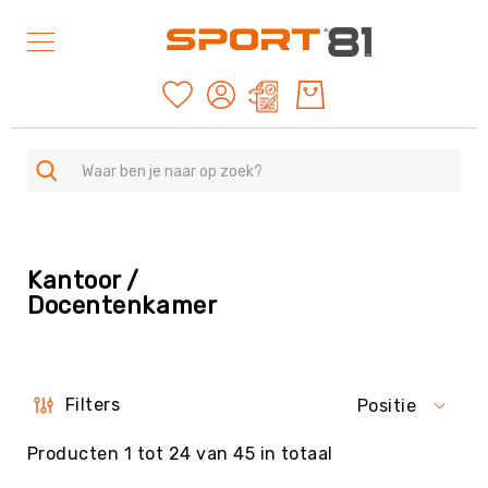
Mijn offertes
SPORTEN
A
Kantoor /
-
Z
Docentenkamer
Duurzame
producten
American
Football
Filters
Positie
&
Rugby
Producten
1
tot
24
van
45
in totaal
Archery