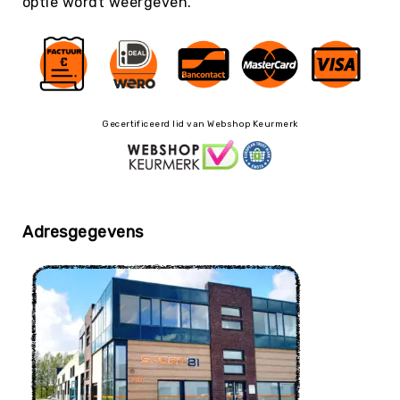
optie wordt weergeven.
Biljarttafel
Bouwen
&
Auto's
Gezelschapsspelen
&
Gecertificeerd lid van Webshop Keurmerk
Puzzelen
Huis-
&
Poppenhoek
Mikken
Adresgegevens
Overig
Buitenspelen
Rollen
&
Rijden
Zand
&
Water