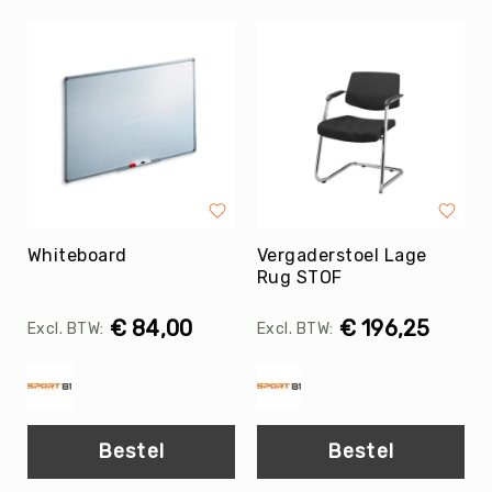
Tag
Atletiek
Badminton
Basketbal
Beachvolleybal
Boksen
Boogschieten
Biljart
Whiteboard
Vergaderstoel Lage
/
Rug STOF
Pool
Cornhole
€ 84,00
€ 196,25
Cricket
Curling
Dans
&
Bestel
Bestel
Muziek
Darts