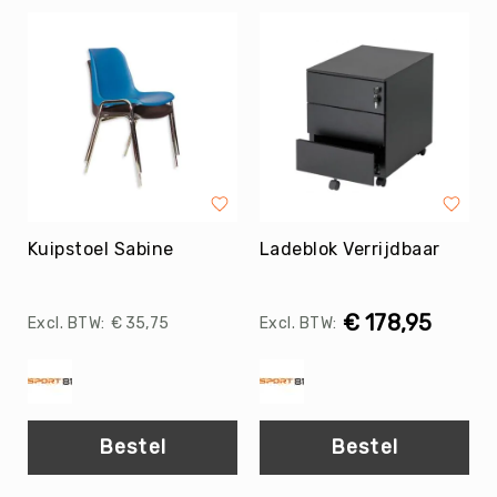
Balaccessoires
Ballentassen
&
netten
Ballenpompen
&
Naalden
Ballenwagens
Overig
Kuipstoel Sabine
Ladeblok Verrijdbaar
EDUCATIE
Speelballen
Foamballen
€ 178,95
€ 35,75
Luchtgevulde
ballen
Pleinballen
Megaballen
Bestel
Bestel
Speciale
ballen