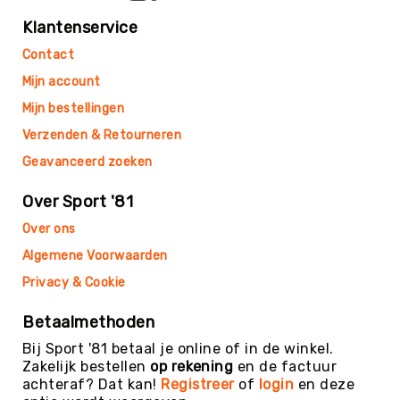
SCHOOLKAMP
Klantenservice
Navigatie
Contact
Koningsspelen
Mijn account
Thema's
Mijn bestellingen
Visuele
beperking
Verzenden & Retourneren
KINDEROPVANG
Geavanceerd zoeken
Binnen
spelen
Over Sport '81
Rollen
&
Over ons
Rijden
Algemene Voorwaarden
Speeltafels
Privacy & Cookie
Tafeltennis
Voetbaltafels
Betaalmethoden
Airhockey
Bij Sport '81 betaal je online of in de winkel.
Zakelijk bestellen
op rekening
en de factuur
Pool-
achteraf? Dat kan!
Registreer
of
login
en deze
&