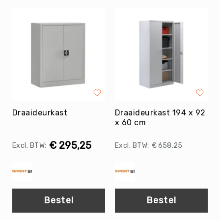
Roundnet
Rugby
Scouting/Outdoor
Slacklinen
Skate
Sporten
Speedbadminton
Spikeball
Draaideurkast
Draaideurkast 194 x 92
Squash
x 60 cm
Steppen
Tafeltennis
€ 295,25
€ 658,25
Tafelvoetbal
Tchoukbal
Tchouks
Tchoukbal
Bestel
Bestel
Ballen