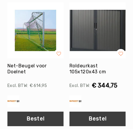
Diversen
Voor
de
docent
Gehoorbescherming
Stopwatches
Zandlopers
De
Beweegpot
Net-Beugel voor
Roldeurkast
Fluitjes
Doelnet
105x120x43 cm
&
toebehoren
€ 344,75
€ 614,95
Drinkflessen
&
Bidons
Tassen
Bestel
Bestel
EHBO
Literatuur