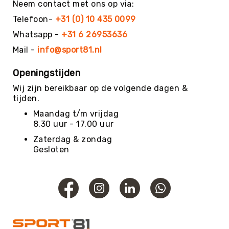
Neem contact met ons op via:
Budget
Beweeg
Telefoon-
+31 (0) 10 435 0099
Wijs
Whatsapp -
+31 6 26953636
Basis
Mail -
info@sport81.nl
Beweeg
Wijs
Openingstijden
Keuze
Wij zijn bereikbaar op de volgende dagen &
Beweeg
tijden.
Wijs
Maandag t/m vrijdag
Beweeg
8.30 uur - 17.00 uur
Wijs
Advanced
Zaterdag & zondag
Gesloten
Energizers
Beweeg
Wijs-
Uitjes
Energizers
-
Materiaal
Kieshoek