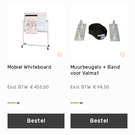
Coördinatie
Bewegend
leren
Organiseren
Afbakenmateriaal
Pionnen
Hoepels
&
Stokken
Mobiel Whiteboard
Muurbeugels + Band
Partijlinten
voor Valmat
Pittenzakjes
€ 455,00
€ 94,50
Springtouwen
Markeerstrips
Turnblokken-
&
Knotsen
Bestel
Bestel
Kruiptunnels