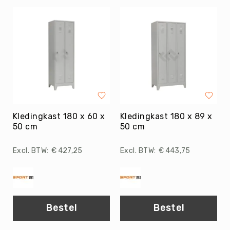
Football
Basketballen
Beachvolleyballen
Floorball
Golfballen
Handballen
Hockeyballen
Honkballen
Kledingkast 180 x 60 x
Kledingkast 180 x 89 x
&
50 cm
50 cm
Softballen
Korfballen
€ 427,25
€ 443,75
Rugbyballen
Tennisballen
Voetballen
Bestel
Bestel
Volleyballen
Speelballen