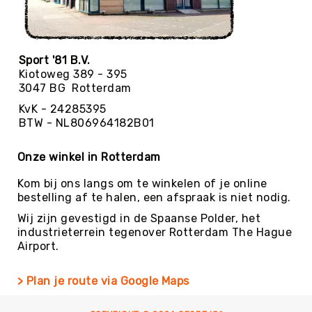
Sporten
Spelen
Sport-
Sport '81 B.V.
&
Kiotoweg 389 - 395
Spelpakketten
3047 BG Rotterdam
Speeltafels
KvK - 24285395
BTW - NL806964182B01
Schommelen
&
Klimmen
Onze winkel in Rotterdam
Buiten
Kom bij ons langs om te winkelen of je online
RECREATIE
bestelling af te halen, een afspraak is niet nodig.
Spelen
Wij zijn gevestigd in de Spaanse Polder, het
Zand-
industrieterrein tegenover Rotterdam The Hague
&
Airport.
Watermateriaal
Bouwen
> Plan je route via Google Maps
Auto's
en