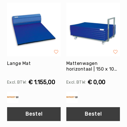
Skippyballen
Leerlijnen
Gooien
&
Vangen
Springen
Mikken
Samenwerken
Lange Mat
Mattenwagen
Balanceren
horizontaal | 150 x 100 |
Circus
200 x 100
&
€ 1.155,00
€ 0,00
Jongleren
Rijden
Zwaaien
Muziek
Bestel
Bestel
&
Bewegen