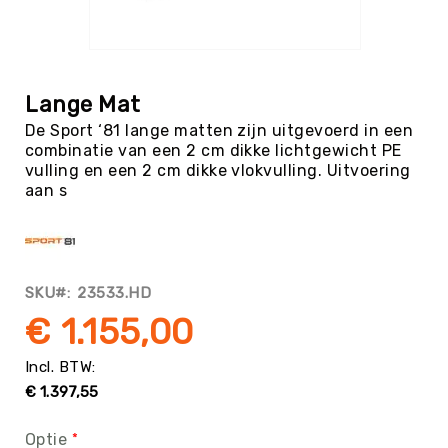
Tag
Atletiek
Ga
Badminton
naar
het
Basketbal
Lange Mat
begin
Beachvolleybal
De Sport ‘81 lange matten zijn uitgevoerd in een
van
combinatie van een 2 cm dikke lichtgewicht PE
de
Boksen
vulling en een 2 cm dikke vlokvulling. Uitvoering
afbeeldingen-
Boogschieten
aan s
gallerij
Biljart
/
Pool
Cornhole
SKU
23533.HD
Cricket
€ 1.155,00
Curling
Dans
€ 1.397,55
&
Muziek
Optie
Darts