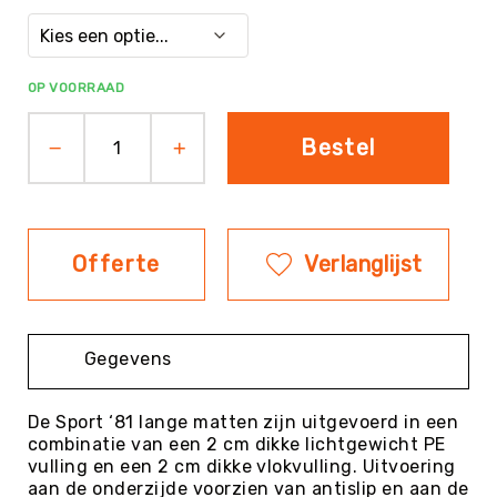
Evenementen
Fitness
Sportvloeren
OP VOORRAAD
Floorball
Bestel
Frisbee
&
Discgolf
Golf
Offerte
Verlanglijst
Handbal
Hockey
Honk-
&
Gegevens
Softbal
Jeu
De Sport ‘81 lange matten zijn uitgevoerd in een
de
combinatie van een 2 cm dikke lichtgewicht PE
Boules
vulling en een 2 cm dikke vlokvulling. Uitvoering
KanJam
aan de onderzijde voorzien van antislip en aan de