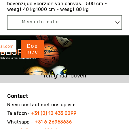
bovenzijde voorzien van canvas. 500 cm -
Kin-
weegt 40 kg1000 cm - weegt 80 kg
Ball
&
Meer informatie
Omnikin®
Klimmen
Korfbal
Doe
Knotshockey
mee
Lacrosse
Mountainbiken
(MTB)
Terug naar boven
Oriëntatie
Padel
Contact
Pickleball
Neem contact met ons op via:
Pilates
Telefoon-
+31 (0) 10 435 0099
Poull
Ball
Whatsapp -
+31 6 26953636