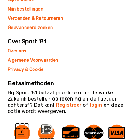
Teambuilding
Mijn bestellingen
Tennis
Verzenden & Retourneren
Trampolinespringen
Geavanceerd zoeken
Trefbal
Trendsporten
Over Sport '81
Turnen
Over ons
/
Gymnastiek
Algemene Voorwaarden
Vechtsport
Privacy & Cookie
&
Zelfverdediging
Betaalmethoden
Voetbal
Bij Sport '81 betaal je online of in de winkel.
Zakelijk bestellen
op rekening
en de factuur
Volleybal
achteraf? Dat kan!
Registreer
of
login
en deze
Waterpolo
optie wordt weergeven.
Yoga
&
Meditatie
Yogamatten