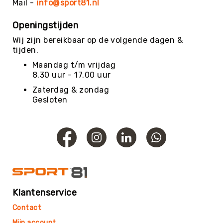
Roundnet
Mail -
info@sport81.nl
Rugby
Openingstijden
Scouting/Outdoor
Wij zijn bereikbaar op de volgende dagen &
Slacklinen
tijden.
Skate
Maandag t/m vrijdag
Sporten
8.30 uur - 17.00 uur
Speedbadminton
Zaterdag & zondag
Gesloten
Spikeball
Squash
Steppen
Tafeltennis
Tafelvoetbal
Tchoukbal
Tchouks
Klantenservice
Tchoukbal
Contact
Ballen
Mijn account