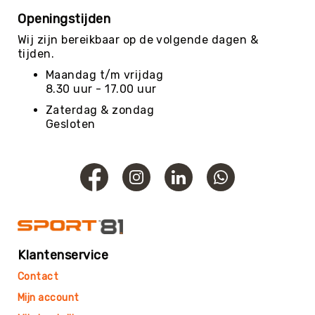
Openingstijden
Evenementen
Wij zijn bereikbaar op de volgende dagen &
Fitness
tijden.
Sportvloeren
Maandag t/m vrijdag
Floorball
8.30 uur - 17.00 uur
Frisbee
Zaterdag & zondag
&
Gesloten
Discgolf
Golf
Handbal
Hockey
Honk-
&
Softbal
Klantenservice
Jeu
de
Contact
Boules
Mijn account
KanJam