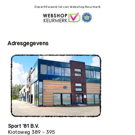
Roundnet
Gecertificeerd lid van Webshop Keurmerk
Rugby
Scouting/Outdoor
Slacklinen
Skate
Sporten
Adresgegevens
Speedbadminton
Spikeball
Squash
Steppen
Tafeltennis
Tafelvoetbal
Tchoukbal
Tchouks
Tchoukbal
Sport '81 B.V.
Ballen
Kiotoweg 389 - 395