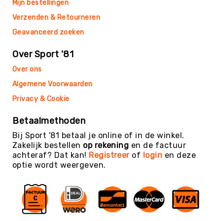
Mijn bestellingen
Kin-
Verzenden & Retourneren
Ball
&
Geavanceerd zoeken
Omnikin®
Over Sport '81
Klimmen
Korfbal
Over ons
Knotshockey
Algemene Voorwaarden
Lacrosse
Privacy & Cookie
Mountainbiken
Betaalmethoden
(MTB)
Bij Sport '81 betaal je online of in de winkel.
Oriëntatie
Zakelijk bestellen
op rekening
en de factuur
Padel
achteraf? Dat kan!
Registreer
of
login
en deze
optie wordt weergeven.
Pickleball
Pilates
Poull
Ball