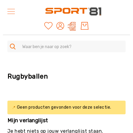
Mijn offertes
SPORTEN
A
Rugbyballen
-
Z
Duurzame
producten
American
Geen producten gevonden voor deze selectie.
Football
&
Mijn verlanglijst
Rugby
Archery
Je hebt niets op jouw verlanglijst staan.