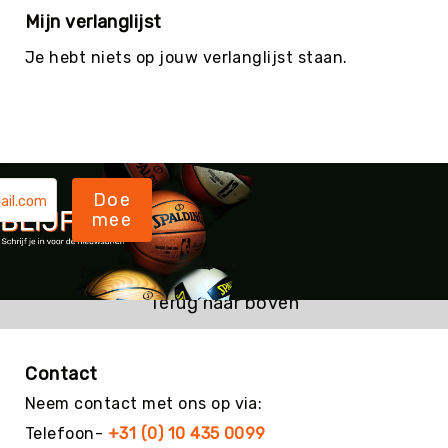
Mijn verlanglijst
Yoga
Bolsters
Je hebt niets op jouw verlanglijst staan.
Yoga
Accessoires
KinderYoga
Meditatiekussens
Yoga
Doe
Pakketten
mee
Yogamat
reiniging
Zaalvoetbal
Terug naar boven
Zaalvoetballen
Zeskamp
Zwemmen
Contact
BALLEN
Neem contact met ons op via:
Sportballen
Telefoon-
+31 (0) 10 435 0099
American