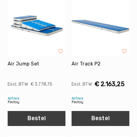
Evenementen
Fitness
Sportvloeren
Floorball
Frisbee
&
Discgolf
Air Jump Set
Golf
Air Track P2
Handbal
Hockey
€ 2.163,25
€ 3.778,75
Honk-
&
Softbal
Jeu
Bestel
Bestel
de
Boules
KanJam