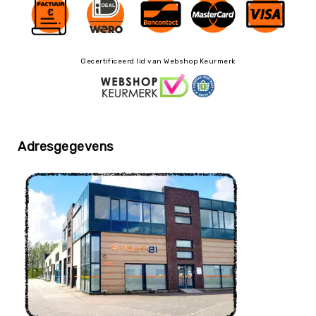
Balaccessoires
Ballentassen
&
netten
Gecertificeerd lid van Webshop Keurmerk
Ballenpompen
&
Naalden
Ballenwagens
Overig
Adresgegevens
EDUCATIE
Speelballen
Foamballen
Luchtgevulde
ballen
Pleinballen
Megaballen
Speciale
ballen