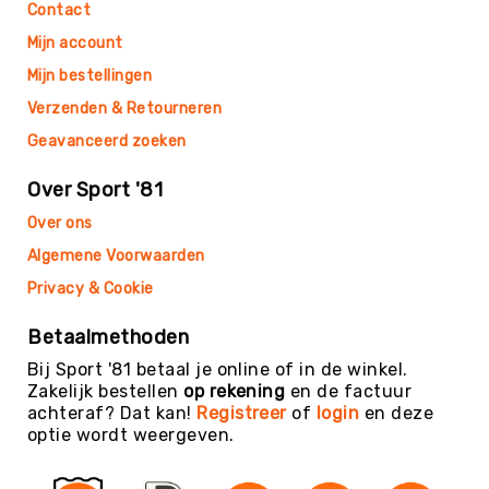
Contact
Trefballen
Mijn account
Foamballen
Mijn bestellingen
Luchtgevulde
ballen
Verzenden & Retourneren
Pleinballen
Geavanceerd zoeken
Speciale
ballen
Over Sport '81
Skippyballen
Over ons
Ballenpakketten
Algemene Voorwaarden
Sportballen
Privacy & Cookie
-
Pakketten
Betaalmethoden
Speelballen
Bij Sport '81 betaal je online of in de winkel.
-
Zakelijk bestellen
op rekening
en de factuur
Pakketten
achteraf? Dat kan!
Registreer
of
login
en deze
Pleinballen
optie wordt weergeven.
-
Pakketten