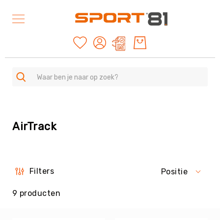
Mijn offertes
SPORTEN
A
AirTrack
-
Z
Duurzame
producten
American
Filters
Positie
Football
&
9
producten
Rugby
Archery