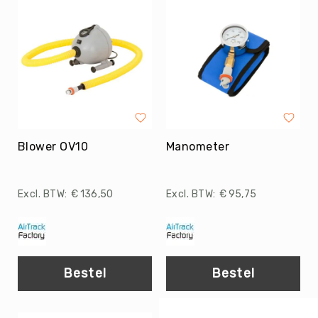
Roundnet
Rugby
Scouting/Outdoor
Slacklinen
Skate
Sporten
Speedbadminton
Spikeball
Blower OV10
Manometer
Squash
Steppen
€ 136,50
€ 95,75
Tafeltennis
Tafelvoetbal
Tchoukbal
Tchouks
Bestel
Bestel
Tchoukbal
Ballen