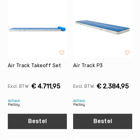
Tag
Atletiek
Badminton
Basketbal
Beachvolleybal
Boksen
Boogschieten
Air Track Takeoff Set
Air Track P3
Biljart
/
Pool
€ 4.711,95
€ 2.384,95
Cornhole
Cricket
Curling
Dans
Bestel
Bestel
&
Muziek
Darts