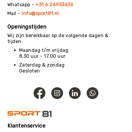
Football
Whatsapp -
+31 6 26953636
Basketballen
Mail -
info@sport81.nl
Beachvolleyballen
Openingstijden
Floorball
Wij zijn bereikbaar op de volgende dagen &
Golfballen
tijden.
Handballen
Maandag t/m vrijdag
Hockeyballen
8.30 uur - 17.00 uur
Honkballen
Zaterdag & zondag
&
Gesloten
Softballen
Korfballen
Rugbyballen
Tennisballen
Voetballen
Volleyballen
Klantenservice
Speelballen