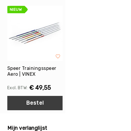
Yoga
NIEUW
Bolsters
Yoga
Accessoires
KinderYoga
Meditatiekussens
Yoga
Pakketten
Speer Trainingsspeer
Yogamat
Aero | VINEX
reiniging
Zaalvoetbal
€ 49,55
Zaalvoetballen
Zeskamp
Bestel
Zwemmen
BALLEN
Sportballen
Mijn verlanglijst
American