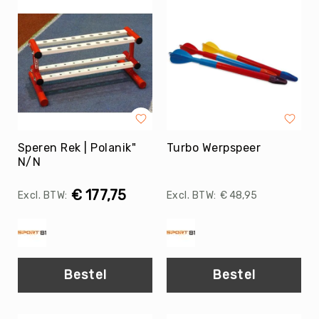
Kin-
Ball
&
Omnikin®
Klimmen
Korfbal
Knotshockey
Lacrosse
Speren Rek | Polanik"
Turbo Werpspeer
N/N
Mountainbiken
(MTB)
€ 177,75
€ 48,95
Oriëntatie
Padel
Pickleball
Pilates
Bestel
Bestel
Poull
Ball