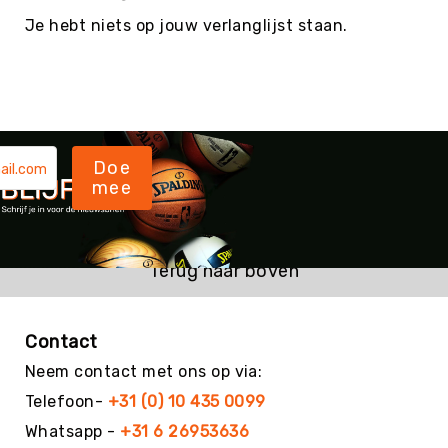
Football
Je hebt niets op jouw verlanglijst staan.
Basketballen
Beachvolleyballen
Floorball
Golfballen
Handballen
Doe
mee
Hockeyballen
Honkballen
&
Softballen
Terug naar boven
Korfballen
Rugbyballen
Contact
Tennisballen
Neem contact met ons op via:
Voetballen
Telefoon-
+31 (0) 10 435 0099
Volleyballen
Whatsapp -
+31 6 26953636
Speelballen