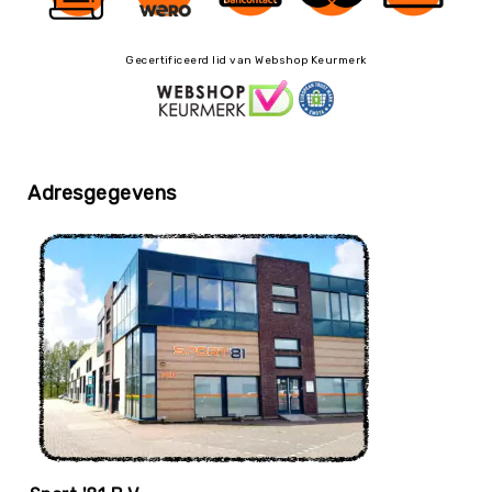
Skippyballen
Leerlijnen
Gecertificeerd lid van Webshop Keurmerk
Gooien
&
Vangen
Springen
Mikken
Adresgegevens
Samenwerken
Balanceren
Circus
&
Jongleren
Rijden
Zwaaien
Muziek
&
Bewegen