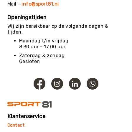
Trefballen
Mail -
info@sport81.nl
Foamballen
Openingstijden
Luchtgevulde
Wij zijn bereikbaar op de volgende dagen &
ballen
tijden.
Pleinballen
Maandag t/m vrijdag
Speciale
8.30 uur - 17.00 uur
ballen
Zaterdag & zondag
Skippyballen
Gesloten
Ballenpakketten
Sportballen
-
Pakketten
Speelballen
-
Pakketten
Pleinballen
Klantenservice
-
Contact
Pakketten