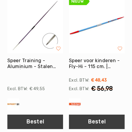
Teambuilding
NIEUW
Tennis
Trampolinespringen
Trefbal
Trendsporten
Turnen
/
Gymnastiek
Speer Training -
Speer voor kinderen -
Vechtsport
Aluminium - Stalen
Fly-Hi - 115 cm. |
&
punt | 600 gr.
NORDIC
Zelfverdediging
€ 48,43
Voetbal
€ 56,98
€ 49,55
Volleybal
Waterpolo
Yoga
&
Bestel
Bestel
Meditatie
Yogamatten