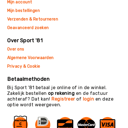
Mijn account
Balaccessoires
Ballentassen
Mijn bestellingen
&
Verzenden & Retourneren
netten
Geavanceerd zoeken
Ballenpompen
&
Over Sport '81
Naalden
Ballenwagens
Over ons
Overig
Algemene Voorwaarden
EDUCATIE
Privacy & Cookie
Speelballen
Foamballen
Betaalmethoden
Luchtgevulde
Bij Sport '81 betaal je online of in de winkel.
ballen
Zakelijk bestellen
op rekening
en de factuur
achteraf? Dat kan!
Registreer
of
login
en deze
Pleinballen
optie wordt weergeven.
Megaballen
Speciale
ballen