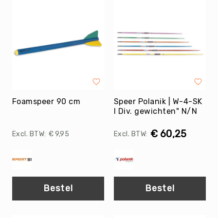
Evenementen
Fitness
Sportvloeren
Floorball
Frisbee
&
Discgolf
Foamspeer 90 cm
Golf
Speer Polanik | W-4-SK
I Div. gewichten" N/N
Handbal
Hockey
€ 60,25
€ 9,95
Honk-
&
Softbal
Jeu
Bestel
Bestel
de
Boules
KanJam