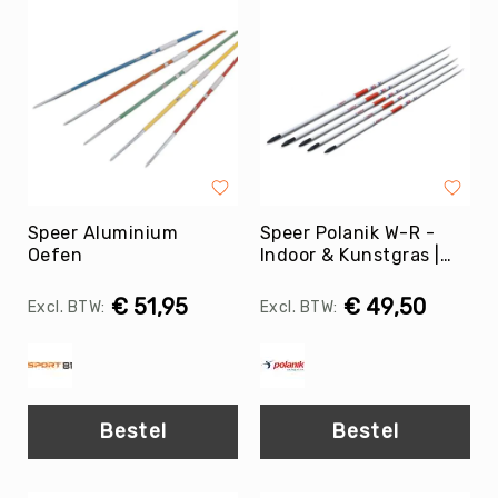
Tag
Atletiek
Badminton
Basketbal
Beachvolleybal
Boksen
Boogschieten
Speer Aluminium
Speer Polanik W-R -
Biljart
Oefen
Indoor & Kunstgras |
/
Rubberen Punt
Pool
€ 51,95
€ 49,50
Cornhole
Cricket
Curling
Dans
Bestel
Bestel
&
Muziek
Darts