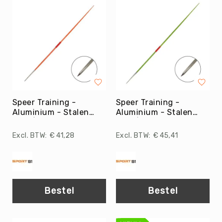
Roundnet
Rugby
Scouting/Outdoor
Slacklinen
Skate
Sporten
Speedbadminton
Spikeball
Speer Training -
Speer Training -
Aluminium - Stalen
Aluminium - Stalen
Squash
punt | 400 gr.
punt | 500 gr.
Steppen
€ 41,28
€ 45,41
Tafeltennis
Tafelvoetbal
Tchoukbal
Tchouks
Bestel
Bestel
Tchoukbal
Ballen