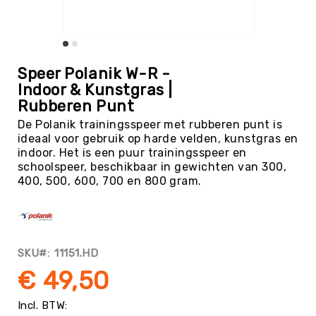
Tag
Atletiek
Badminton
Ga
naar
Basketbal
Speer Polanik W-R -
het
Indoor & Kunstgras |
Beachvolleybal
begin
Rubberen Punt
van
Boksen
de
De Polanik trainingsspeer met rubberen punt is
Boogschieten
afbeeldingen-
ideaal voor gebruik op harde velden, kunstgras en
gallerij
indoor. Het is een puur trainingsspeer en
Biljart
schoolspeer, beschikbaar in gewichten van 300,
/
400, 500, 600, 700 en 800 gram.
Pool
Cornhole
Cricket
Curling
SKU
11151.HD
Dans
€ 49,50
&
Muziek
Darts