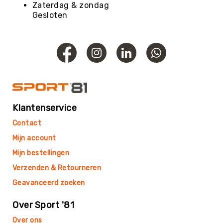
Football
Zaterdag & zondag
Gesloten
Basketballen
Beachvolleyballen
Floorball
Golfballen
Handballen
Hockeyballen
Klantenservice
Honkballen
&
Contact
Softballen
Mijn account
Korfballen
Mijn bestellingen
Rugbyballen
Verzenden & Retourneren
Tennisballen
Geavanceerd zoeken
Voetballen
Volleyballen
Over Sport '81
Speelballen
Over ons