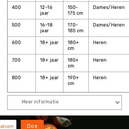
Teambuilding
400
12-16
150-
Dames/Heren
Tennis
jaar
175 cm
Trampolinespringen
500
16-18
170-
Dames/Heren
Trefbal
jaar
185 cm
Trendsporten
600
18+ jaar
180+
Heren
Turnen
cm
/
Gymnastiek
700
18+ jaar
185+
Heren
Vechtsport
cm
&
Zelfverdediging
800
18+ jaar
190+
Heren
cm
Voetbal
Volleybal
Meer informatie
Waterpolo
Yoga
&
Meditatie
Doe
Yogamatten