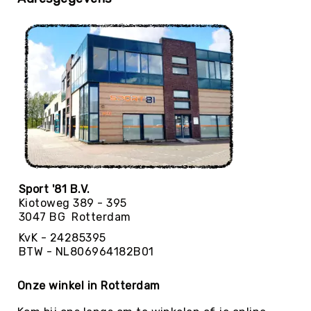
Balaccessoires
Ballentassen
&
netten
Ballenpompen
&
Naalden
Ballenwagens
Overig
EDUCATIE
Speelballen
Foamballen
Sport '81 B.V.
Kiotoweg 389 - 395
Luchtgevulde
3047 BG Rotterdam
ballen
KvK - 24285395
Pleinballen
BTW - NL806964182B01
Megaballen
Onze winkel in Rotterdam
Speciale
ballen