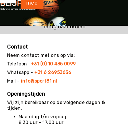
mee
Yoga
Bolsters
Yoga
Terug naar boven
Accessoires
KinderYoga
Meditatiekussens
Contact
Yoga
Neem contact met ons op via:
Pakketten
Telefoon-
+31 (0) 10 435 0099
Yogamat
Whatsapp -
+31 6 26953636
reiniging
Mail -
info@sport81.nl
Zaalvoetbal
Zaalvoetballen
Openingstijden
Zeskamp
Wij zijn bereikbaar op de volgende dagen &
Zwemmen
tijden.
BALLEN
Maandag t/m vrijdag
Sportballen
8.30 uur - 17.00 uur
American