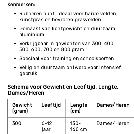
Roundnet
Kenmerken:
Rugby
Rubberen punt, ideaal voor harde velden,
Scouting/Outdoor
kunstgras en bevroren grasvelden
Slacklinen
Gemaakt van lichtgewicht en duurzaam
aluminium
Skate
Sporten
Verkrijgbaar in gewichten van 300, 400,
500, 600, 700 en 800 gram
Speedbadminton
Speciaal voor training en schoolsporten
Spikeball
Veilig en duurzaam ontwerp voor intensief
Squash
gebruik
Steppen
Schema voor Gewicht en Leeftijd, Lengte,
Tafeltennis
Dames/Heren
Tafelvoetbal
Gewicht
Leeftijd
Lengte
Dames/Heren
Tchoukbal
(gram)
(cm)
Tchouks
Tchoukbal
300
6-12
130-
Dames/Heren
Ballen
jaar
160 cm