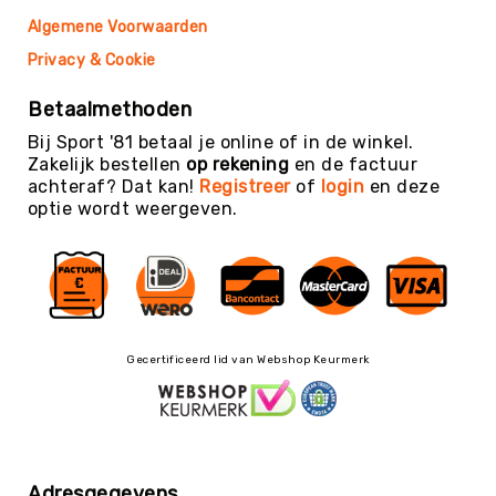
Trefballen
Algemene Voorwaarden
Foamballen
Privacy & Cookie
Luchtgevulde
ballen
Betaalmethoden
Pleinballen
Bij Sport '81 betaal je online of in de winkel.
Zakelijk bestellen
op rekening
en de factuur
Speciale
achteraf? Dat kan!
Registreer
of
login
en deze
ballen
optie wordt weergeven.
Skippyballen
Ballenpakketten
Sportballen
-
Pakketten
Speelballen
Gecertificeerd lid van Webshop Keurmerk
-
Pakketten
Pleinballen
-
Pakketten
Adresgegevens