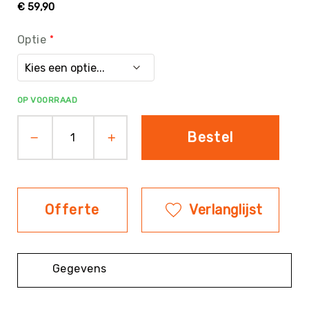
€ 59,90
Evenementen
Optie
Fitness
Sportvloeren
Floorball
Frisbee
OP VOORRAAD
&
Discgolf
Bestel
Golf
Handbal
Hockey
Honk-
Offerte
Verlanglijst
&
Softbal
Jeu
de
Gegevens
Boules
KanJam