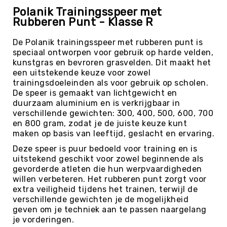
Polanik Trainingsspeer met
Kin-
Rubberen Punt - Klasse R
Ball
&
Omnikin®
De Polanik trainingsspeer met rubberen punt is
speciaal ontworpen voor gebruik op harde velden,
Klimmen
kunstgras en bevroren grasvelden. Dit maakt het
Korfbal
een uitstekende keuze voor zowel
trainingsdoeleinden als voor gebruik op scholen.
Knotshockey
De speer is gemaakt van lichtgewicht en
Lacrosse
duurzaam aluminium en is verkrijgbaar in
verschillende gewichten: 300, 400, 500, 600, 700
Mountainbiken
en 800 gram, zodat je de juiste keuze kunt
(MTB)
maken op basis van leeftijd, geslacht en ervaring.
Oriëntatie
Deze speer is puur bedoeld voor training en is
Padel
uitstekend geschikt voor zowel beginnende als
gevorderde atleten die hun werpvaardigheden
Pickleball
willen verbeteren. Het rubberen punt zorgt voor
Pilates
extra veiligheid tijdens het trainen, terwijl de
verschillende gewichten je de mogelijkheid
Poull
geven om je techniek aan te passen naargelang
Ball
je vorderingen.