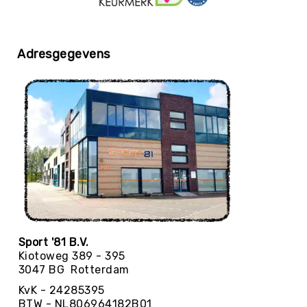
Sporten
Spelen
Adresgegevens
Sport-
&
Spelpakketten
Speeltafels
Schommelen
&
Klimmen
Buiten
RECREATIE
Spelen
Zand-
&
Sport '81 B.V.
Watermateriaal
Kiotoweg 389 - 395
Bouwen
3047 BG Rotterdam
Auto's
KvK - 24285395
en
BTW - NL806964182B01