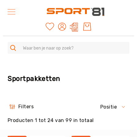
Mijn offertes
SPORTEN
A
Sportpakketten
-
Z
Duurzame
producten
American
Filters
Positie
Football
&
Producten
1
tot
24
van
99
in totaal
Rugby
Archery