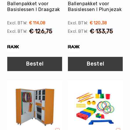
Diversen
Ballenpakket voor
Ballenpakket voor
Basislessen I Draagzak
Basislessen I Plunjezak
Voor
de
docent
€ 114,08
€ 120,38
Gehoorbescherming
€ 126,75
€ 133,75
Stopwatches
Zandlopers
De
Beweegpot
Bestel
Bestel
Fluitjes
&
toebehoren
Drinkflessen
&
Bidons
Tassen
EHBO
Literatuur