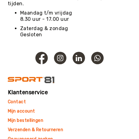
tijden.
SCHOOLKAMP
Maandag t/m vrijdag
Navigatie
8.30 uur - 17.00 uur
Koningsspelen
Zaterdag & zondag
Thema's
Gesloten
Visuele
beperking
KINDEROPVANG
Binnen
spelen
Rollen
&
Rijden
Klantenservice
Speeltafels
Tafeltennis
Contact
Voetbaltafels
Mijn account
Airhockey
Mijn bestellingen
Pool-
Verzenden & Retourneren
&