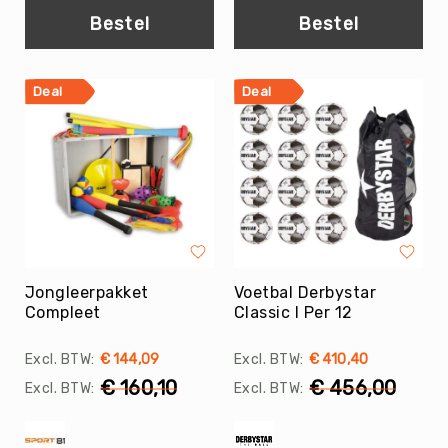
Teambuilding
Bestel
Bestel
Tennis
Trampolinespringen
Deal
Deal
Trefbal
Trendsporten
Turnen
/
Gymnastiek
Vechtsport
&
Zelfverdediging
Jongleerpakket
Voetbal Derbystar
Voetbal
Compleet
Classic I Per 12
Volleybal
Waterpolo
€ 144,09
€ 410,40
Yoga
€ 160,10
€ 456,00
&
Meditatie
Yogamatten