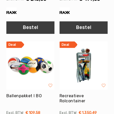
Trefballen
Foamballen
Luchtgevulde
ballen
Bestel
Bestel
Pleinballen
Speciale
ballen
Deal
Deal
Skippyballen
Ballenpakketten
Sportballen
-
Pakketten
Speelballen
-
Pakketten
Ballenpakket I BO
Recreatieve
Pleinballen
Rolcontainer
-
Pakketten
€ 109,58
€ 1.350,49