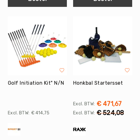
Kin-
Ball
&
Omnikin®
Klimmen
Korfbal
Knotshockey
Lacrosse
Mountainbiken
(MTB)
Golf Initiation Kit" N/N
Honkbal Startersset
Oriëntatie
Padel
€ 471,67
Pickleball
€ 524,08
€ 414,75
Pilates
Poull
Ball