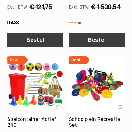
Balaccessoires
€ 121,75
€ 1.500,54
Ballentassen
&
netten
Ballenpompen
&
Bestel
Bestel
Naalden
Ballenwagens
Overig
Deal
Deal
EDUCATIE
Speelballen
Foamballen
Luchtgevulde
ballen
Pleinballen
Megaballen
Spelcontainer Actief
Schoolplein Recreatie
Speciale
240
Set
ballen