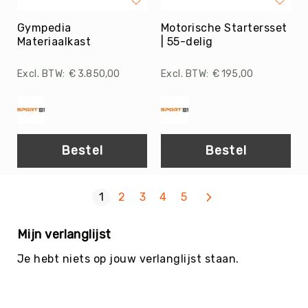
Sportpakketten
Gympedia
Sportpakketten
Motorische Startersset
Materiaalkast
| 55-delig
Voordeelpakketten
MRT
€ 3.850,00
€ 195,00
Fijne
motoriek
Voelen
&
aanraken
Bestel
Bestel
Coördineren
Overig
Volgende
Pagina
U lees momenteel pagina
Pagina
Pagina
Pagina
Pagina
1
2
3
4
5
Grove
motoriek
Balanceren
Mijn verlanglijst
Balvaardigheid
Je hebt niets op jouw verlanglijst staan.
Overig
Beweeg
Wijs