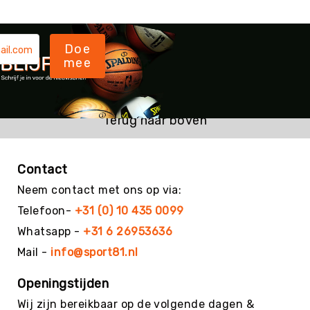
Budget
Beweeg
Wijs
Doe
Basis
mee
Beweeg
Wijs
Keuze
Beweeg
Terug naar boven
Wijs
Beweeg
Wijs
Contact
Advanced
Neem contact met ons op via:
Energizers
Telefoon-
+31 (0) 10 435 0099
Beweeg
Wijs-
Whatsapp -
+31 6 26953636
Uitjes
Mail -
info@sport81.nl
Energizers
-
Openingstijden
Materiaal
Wij zijn bereikbaar op de volgende dagen &
Kieshoek