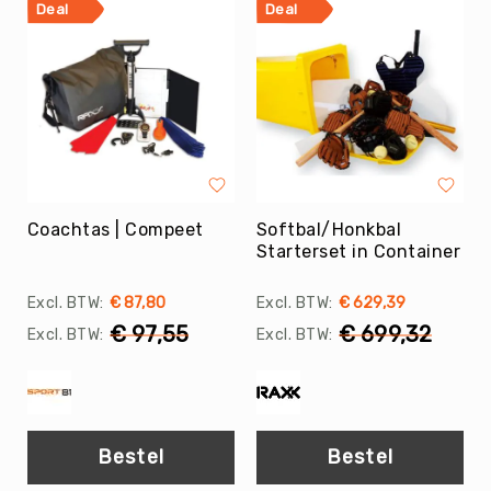
Tag
Deal
Deal
Atletiek
Badminton
Basketbal
Beachvolleybal
Boksen
Boogschieten
Coachtas | Compeet
Softbal/Honkbal
Biljart
Starterset in Container
/
Pool
€ 87,80
€ 629,39
Cornhole
€ 97,55
€ 699,32
Cricket
Curling
Dans
&
Bestel
Bestel
Muziek
Darts