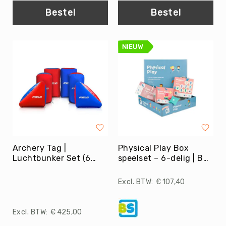
Roundnet
Bestel
Bestel
Rugby
Scouting/Outdoor
Slacklinen
NIEUW
Skate
Sporten
Speedbadminton
Spikeball
Squash
Steppen
Tafeltennis
Archery Tag |
Physical Play Box
Luchtbunker Set (6
speelset – 6-delig | BS
Tafelvoetbal
st.)" N/N
Toys
Tchoukbal
€ 107,40
Tchouks
Tchoukbal
€ 425,00
Ballen