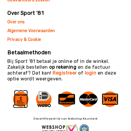
Geavanceerd zoeken
Biljarttafel
Bouwen
Over Sport '81
&
Over ons
Auto's
Algemene Voorwaarden
Gezelschapsspelen
&
Privacy & Cookie
Puzzelen
Huis-
Betaalmethoden
&
Bij Sport '81 betaal je online of in de winkel.
Poppenhoek
Zakelijk bestellen
op rekening
en de factuur
Mikken
achteraf? Dat kan!
Registreer
of
login
en deze
optie wordt weergeven.
Overig
Buitenspelen
Rollen
&
Rijden
Zand
Gecertificeerd lid van Webshop Keurmerk
&
Water