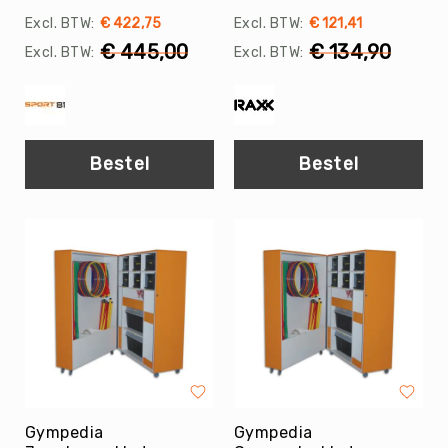
Skippyballen
€ 422,75
€ 121,41
Leerlijnen
€ 445,00
€ 134,90
Gooien
&
Vangen
Springen
Bestel
Bestel
Mikken
Samenwerken
Balanceren
Circus
&
Jongleren
Rijden
Zwaaien
Muziek
&
Bewegen
Gympedia
Gympedia