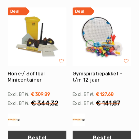
Evenementen
Deal
Deal
Fitness
Sportvloeren
Floorball
Frisbee
&
Discgolf
Golf
Honk-/ Softbal
Gymspiratiepakket -
Handbal
Minicontainer
t/m 12 jaar
Hockey
Honk-
€ 309,89
€ 127,68
&
€ 344,32
€ 141,87
Softbal
Jeu
de
Boules
KanJam
Bestel
Bestel