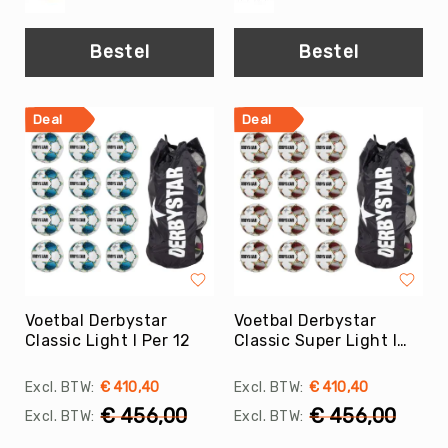
Yoga
Bolsters
Bestel
Bestel
Yoga
Accessoires
Deal
Deal
KinderYoga
Meditatiekussens
Yoga
Pakketten
Yogamat
reiniging
Zaalvoetbal
Zaalvoetballen
Voetbal Derbystar
Voetbal Derbystar
Zeskamp
Classic Light I Per 12
Classic Super Light I
Per 12
Zwemmen
€ 410,40
€ 410,40
BALLEN
€ 456,00
€ 456,00
Sportballen
American