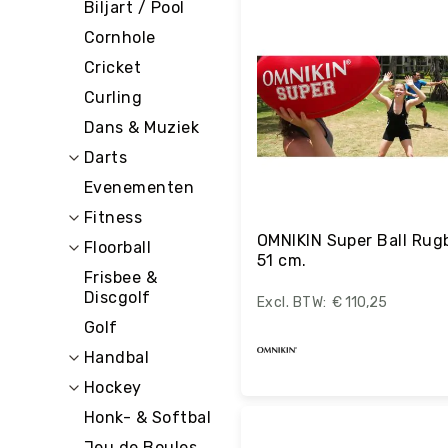
E
Biljart / Pool
C
Cornhole
R
E
Cricket
A
Curling
T
I
Dans & Muziek
E
Darts
I
Evenementen
N
R
Fitness
I
OMNIKIN Super Ball Rugb
Floorball
C
51 cm.
H
Frisbee &
T
Discgolf
€ 110,25
I
Golf
N
G
Handbal
O
Hockey
v
Bestel
Honk- & Softbal
e
ri
Jeu de Boules