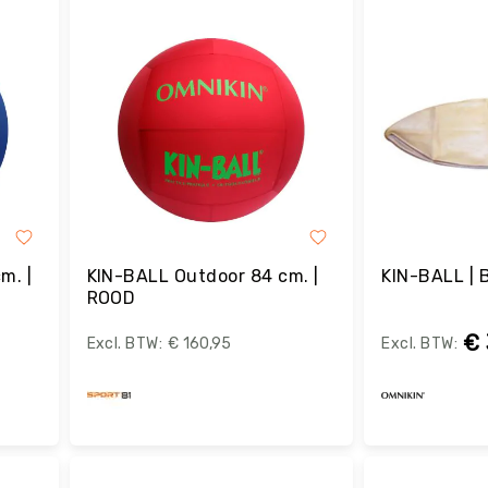
m. |
KIN-BALL Outdoor 84 cm. |
KIN-BALL | 
ROOD
€ 
€ 160,95
Bestel
B