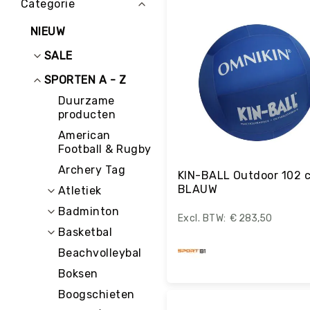
Categorie
E
D
NIEUW
U
C
SALE
A
T
SPORTEN A - Z
I
Duurzame
E
producten
K
American
I
Football & Rugby
N
D
Archery Tag
KIN-BALL Outdoor 102 c
E
BLAUW
Atletiek
R
O
Badminton
€ 283,50
P
Basketbal
V
A
Beachvolleybal
N
Boksen
G
Bestel
Boogschieten
R