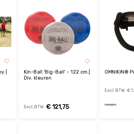
y |
Kin-Ball 'Big-Ball' - 122 cm.|
OMNIKIN® P
Div. kleuren
€ 1
€ 121,75
B
Bestel