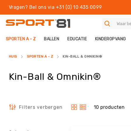
Vragen? Bel ons via +31 (0) 10 435 0099
S
SPORTEN A - Z
BALLEN
EDUCATIE
KINDEROPVANG
P
O
R
HUIS
SPORTEN A - Z
KIN-BALL & OMNIKIN®
T
E
N
Kin-Ball & Omnikin®
A
-
Z
B
A
10
producten
Filters verbergen
L
Tonen
L
als
E
N
Filters