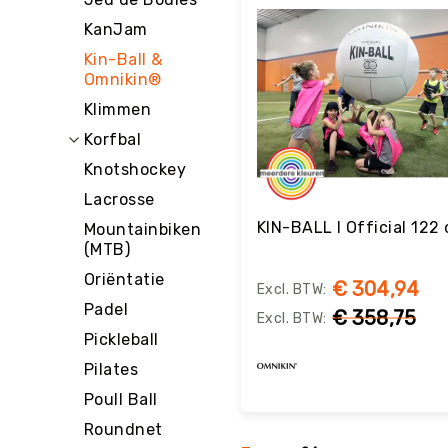
g
KanJam
M
Kin-Ball &
e
Omnikin®
r
k
Klimmen
e
Korfbal
n
Knotshockey
Lacrosse
KIN-BALL I Official 122
Mountainbiken
(MTB)
Oriëntatie
€ 304,94
Padel
€ 358,75
Pickleball
Pilates
Poull Ball
Roundnet
Bestel