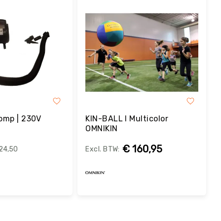
omp | 230V
KIN-BALL I Multicolor
OMNIKIN
€ 160,95
24,50
estel
Bestel