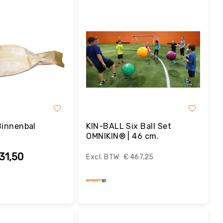
Binnenbal
KIN-BALL Six Ball Set
OMNIKIN® | 46 cm.
31,50
€ 467,25
estel
Bestel