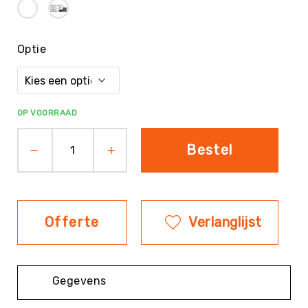
Evenementen
Fitness
Optie
Sportvloeren
Floorball
Frisbee
&
OP VOORRAAD
Discgolf
Golf
Bestel
Handbal
Hockey
Honk-
&
Offerte
Verlanglijst
Softbal
Jeu
de
Gegevens
Boules
KanJam