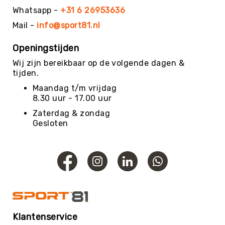
Roundnet
Whatsapp -
+31 6 26953636
Rugby
Mail -
info@sport81.nl
Scouting/Outdoor
Slacklinen
Openingstijden
Skate
Wij zijn bereikbaar op de volgende dagen &
Sporten
tijden.
Speedbadminton
Maandag t/m vrijdag
8.30 uur - 17.00 uur
Spikeball
Zaterdag & zondag
Squash
Gesloten
Steppen
Tafeltennis
Tafelvoetbal
Tchoukbal
Tchouks
Tchoukbal
Ballen
Klantenservice