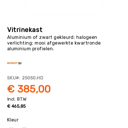
Tag
Atletiek
Ga
Badminton
naar
het
Basketbal
Vitrinekast
begin
Beachvolleybal
Aluminium of zwart gekleurd; halogeen
van
verlichting; mooi afgewerkte kwartronde
de
Boksen
aluminium profielen.
afbeeldingen-
Boogschieten
gallerij
Biljart
/
Pool
SKU
25050.HD
Cornhole
€ 385,00
Cricket
Curling
€ 465,85
Dans
&
Muziek
Kleur
Darts