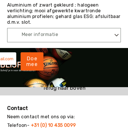
Aluminium of zwart gekleurd ; halogeen
Kin-
verlichting; mooi afgewerkte kwartronde
Ball
aluminium profielen; gehard glas ESG; afsluitbaar
&
d.m.v. slot.
Omnikin®
Klimmen
Meer informatie
Korfbal
Knotshockey
Lacrosse
Doe
mee
Mountainbiken
(MTB)
Oriëntatie
Terug naar boven
Padel
Pickleball
Pilates
Contact
Poull
Neem contact met ons op via:
Ball
Telefoon-
+31 (0) 10 435 0099