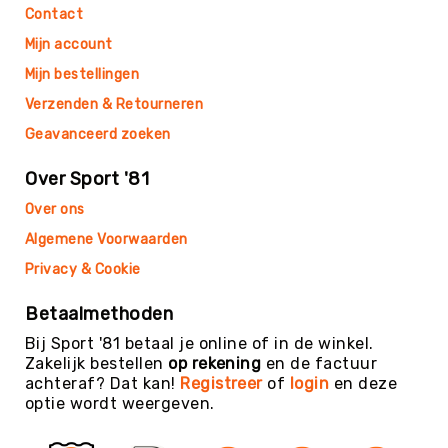
Teambuilding
Contact
Tennis
Mijn account
Trampolinespringen
Mijn bestellingen
Trefbal
Verzenden & Retourneren
Trendsporten
Geavanceerd zoeken
Turnen
/
Over Sport '81
Gymnastiek
Over ons
Vechtsport
Algemene Voorwaarden
&
Zelfverdediging
Privacy & Cookie
Voetbal
Betaalmethoden
Volleybal
Bij Sport '81 betaal je online of in de winkel.
Waterpolo
Zakelijk bestellen
op rekening
en de factuur
achteraf? Dat kan!
Registreer
of
login
en deze
Yoga
optie wordt weergeven.
&
Meditatie
Yogamatten