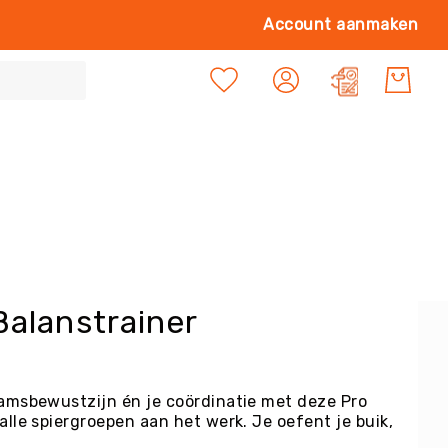
Ga
Account aanmaken
naa
de
Mijn offert
inh
Balanstrainer
aamsbewustzijn én je coördinatie met deze Pro
alle spiergroepen aan het werk. Je oefent je buik,