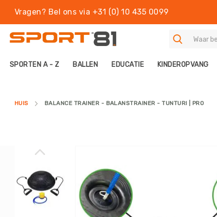
Vragen? Bel ons via +31 (0) 10 435 0099
S
SPORTEN A - Z
BALLEN
EDUCATIE
KINDEROPVANG
P
O
R
T
HUIS
BALANCE TRAINER - BALANSTRAINER - TUNTURI | PRO
E
N
A
-
Z
Ga
B
naar
A
het
L
einde
L
van
E
de
N
afbeeldingen-