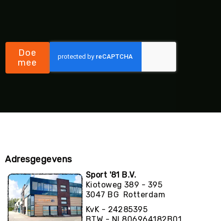
Doe
mee
Adresgegevens
Sport '81 B.V.
Kiotoweg 389 - 395
3047 BG Rotterdam
KvK - 24285395
BTW - NL806964182B01