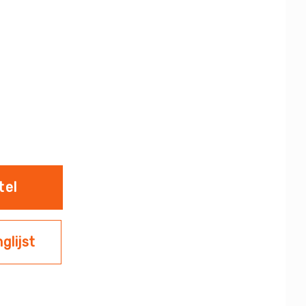
tel
glijst