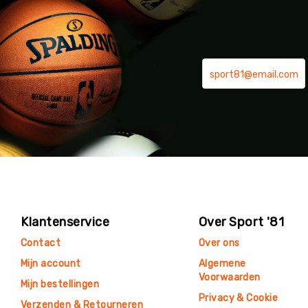
Klantenservice
Over Sport '81
Contact
Over ons
Mijn account
Algemene
Voorwaarden
Mijn bestellingen
Privacy & Cookie
Verzenden & Retourneren