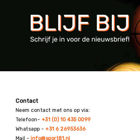
g
M
e
r
k
e
n
Contact
Neem contact met ons op via:
Telefoon-
+31 (0) 10 435 0099
Whatsapp -
+31 6 26953636
Mail -
info@sport81.nl