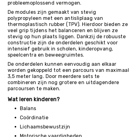
Roundnet
probleemoplossend vermogen.
Rugby
De modules zijn gemaakt van stevig
polypropyleen met een antisliplaag van
Scouting/Outdoor
thermoplastisch rubber (TPV). Hierdoor bieden ze
Slacklinen
veel grip tijdens het balanceren en blijven ze
stevig op hun plaats liggen. Dankzij de robuuste
Skate
constructie zijn de onderdelen geschikt voor
Sporten
intensief gebruik in scholen, kinderopvang,
Speedbadminton
speelcentra en beweegruimtes.
Spikeball
De onderdelen kunnen eenvoudig aan elkaar
worden gekoppeld tot een parcours van maximaal
Squash
3,5 meter lang. Door meerdere sets te
Steppen
combineren zijn nog grotere en uitdagendere
parcoursen te maken.
Tafeltennis
Tafelvoetbal
Wat leren kinderen?
Tchoukbal
Balans
Tchouks
Coördinatie
Tchoukbal
Lichaamsbewustzijn
Ballen
Motorische vaardigheden