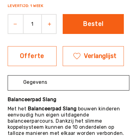
LEVERTIJD: 1 WEEK
Evenementen
Fitness
Bestel
Sportvloeren
Floorball
Frisbee
&
Discgolf
Offerte
Verlanglijst
Golf
Handbal
Gegevens
Hockey
Honk-
&
Balanceerpad Slang
Softbal
Met het
Balanceerpad Slang
bouwen kinderen
Jeu
eenvoudig hun eigen uitdagende
de
balanceerparcours. Dankzij het slimme
Boules
koppelsysteem kunnen de 10 onderdelen op
talloze manieren met elkaar worden verbonden.
KanJam