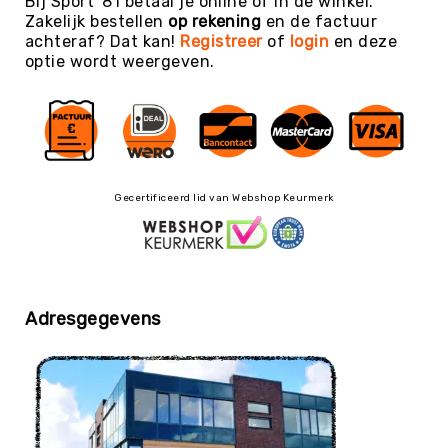
Bij Sport '81 betaal je online of in de winkel.
Balaccessoires
Zakelijk bestellen
op rekening
en de factuur
Ballentassen
achteraf? Dat kan!
Registreer
of
login
en deze
&
optie wordt weergeven.
netten
Ballenpompen
&
Naalden
Ballenwagens
Gecertificeerd lid van Webshop Keurmerk
Overig
EDUCATIE
Speelballen
Foamballen
Luchtgevulde
Adresgegevens
ballen
Pleinballen
Megaballen
Speciale
ballen