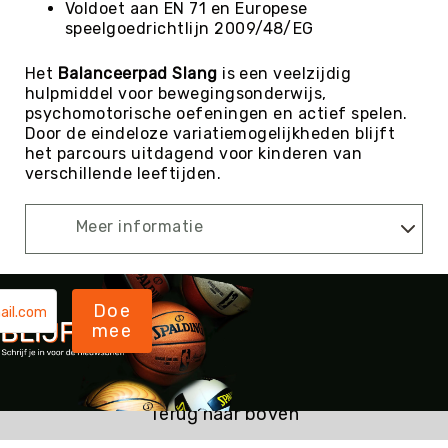
Voldoet aan EN 71 en Europese
Yoga
speelgoedrichtlijn 2009/48/EG
Bolsters
Het
Balanceerpad Slang
is een veelzijdig
Yoga
hulpmiddel voor bewegingsonderwijs,
Accessoires
psychomotorische oefeningen en actief spelen.
KinderYoga
Door de eindeloze variatiemogelijkheden blijft
het parcours uitdagend voor kinderen van
Meditatiekussens
verschillende leeftijden.
Yoga
Pakketten
Meer informatie
Yogamat
reiniging
Zaalvoetbal
Zaalvoetballen
Doe
mee
Zeskamp
Zwemmen
BALLEN
Terug naar boven
Sportballen
American