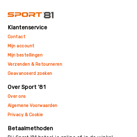
Trefballen
Foamballen
Luchtgevulde
Klantenservice
ballen
Pleinballen
Contact
Speciale
Mijn account
ballen
Mijn bestellingen
Skippyballen
Verzenden & Retourneren
Ballenpakketten
Geavanceerd zoeken
Sportballen
-
Over Sport '81
Pakketten
Over ons
Speelballen
-
Algemene Voorwaarden
Pakketten
Privacy & Cookie
Pleinballen
-
Betaalmethoden
Pakketten