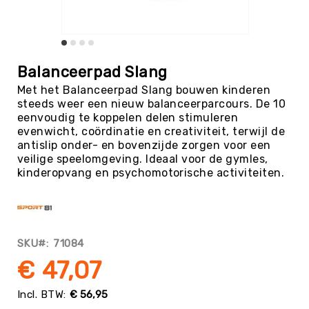
Tag
Atletiek
Badminton
Ga
naar
Basketbal
Balanceerpad Slang
het
Beachvolleybal
Met het Balanceerpad Slang bouwen kinderen
begin
steeds weer een nieuw balanceerparcours. De 10
van
Boksen
eenvoudig te koppelen delen stimuleren
de
Boogschieten
evenwicht, coördinatie en creativiteit, terwijl de
afbeeldingen-
antislip onder- en bovenzijde zorgen voor een
gallerij
Biljart
veilige speelomgeving. Ideaal voor de gymles,
/
kinderopvang en psychomotorische activiteiten.
Pool
Cornhole
Cricket
Curling
SKU
71084
Dans
€ 47,07
&
Muziek
€ 56,95
Darts