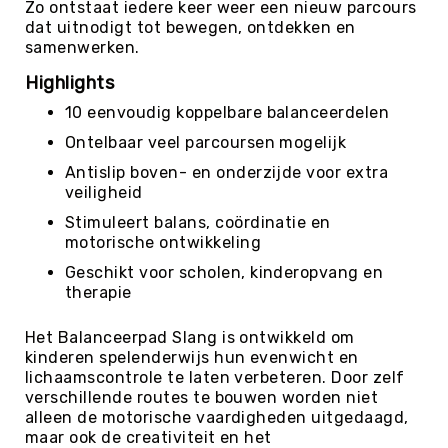
Zo ontstaat iedere keer weer een nieuw parcours
Kin-
dat uitnodigt tot bewegen, ontdekken en
Ball
samenwerken.
&
Omnikin®
Highlights
Klimmen
10 eenvoudig koppelbare balanceerdelen
Korfbal
Ontelbaar veel parcoursen mogelijk
Knotshockey
Antislip boven- en onderzijde voor extra
veiligheid
Lacrosse
Stimuleert balans, coördinatie en
Mountainbiken
motorische ontwikkeling
(MTB)
Geschikt voor scholen, kinderopvang en
Oriëntatie
therapie
Padel
Het Balanceerpad Slang is ontwikkeld om
Pickleball
kinderen spelenderwijs hun evenwicht en
Pilates
lichaamscontrole te laten verbeteren. Door zelf
verschillende routes te bouwen worden niet
Poull
alleen de motorische vaardigheden uitgedaagd,
Ball
maar ook de creativiteit en het