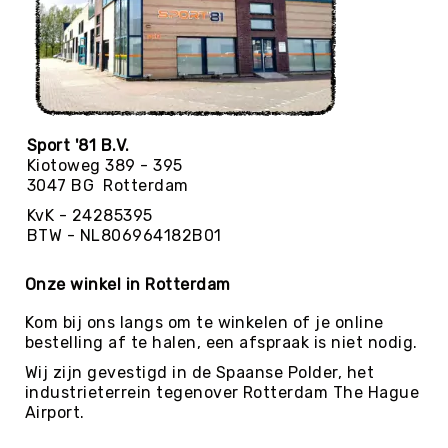
Skippyballen
Leerlijnen
Gooien
&
Vangen
Springen
Sport '81 B.V.
Mikken
Kiotoweg 389 - 395
3047 BG Rotterdam
Samenwerken
KvK - 24285395
Balanceren
BTW - NL806964182B01
Circus
&
Onze winkel in Rotterdam
Jongleren
Kom bij ons langs om te winkelen of je online
Rijden
bestelling af te halen, een afspraak is niet nodig.
Zwaaien
Wij zijn gevestigd in de Spaanse Polder, het
Muziek
industrieterrein tegenover Rotterdam The Hague
&
Airport.
Bewegen