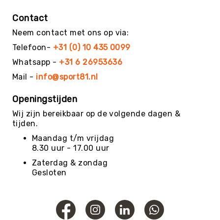
Football
Contact
Basketballen
Neem contact met ons op via:
Beachvolleyballen
Telefoon-
+31 (0) 10 435 0099
Floorball
Whatsapp -
+31 6 26953636
Golfballen
Mail -
info@sport81.nl
Handballen
Hockeyballen
Openingstijden
Honkballen
Wij zijn bereikbaar op de volgende dagen &
&
tijden.
Softballen
Maandag t/m vrijdag
Korfballen
8.30 uur - 17.00 uur
Rugbyballen
Zaterdag & zondag
Tennisballen
Gesloten
Voetballen
Volleyballen
Speelballen