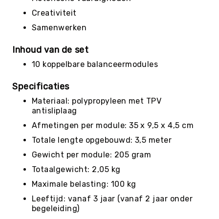
Teambuilding
Creativiteit
Tennis
Samenwerken
Trampolinespringen
Trefbal
Inhoud van de set
Trendsporten
10 koppelbare balanceermodules
Turnen
/
Specificaties
Gymnastiek
Materiaal: polypropyleen met TPV
Vechtsport
antisliplaag
&
Afmetingen per module: 35 x 9,5 x 4,5 cm
Zelfverdediging
Totale lengte opgebouwd: 3,5 meter
Voetbal
Gewicht per module: 205 gram
Volleybal
Totaalgewicht: 2,05 kg
Waterpolo
Maximale belasting: 100 kg
Yoga
&
Leeftijd: vanaf 3 jaar (vanaf 2 jaar onder
Meditatie
begeleiding)
Yogamatten