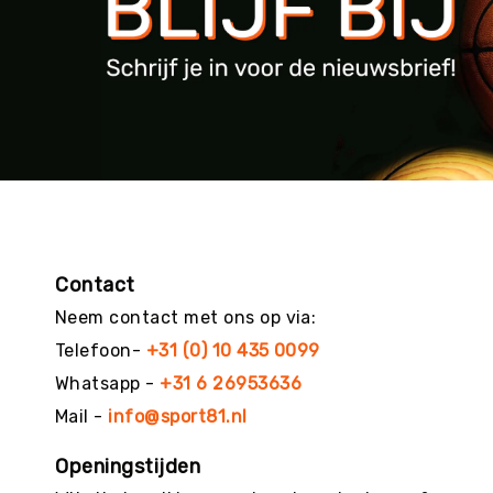
g
M
e
r
k
e
n
Contact
Neem contact met ons op via:
Telefoon-
+31 (0) 10 435 0099
Whatsapp -
+31 6 26953636
Mail -
info@sport81.nl
Openingstijden