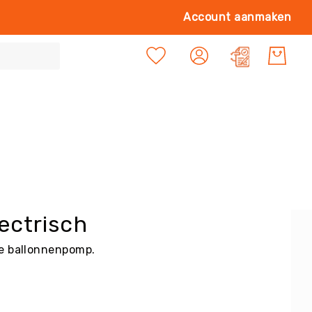
Ga
Account aanmaken
naa
de
Mijn offert
inh
ectrisch
he ballonnenpomp.