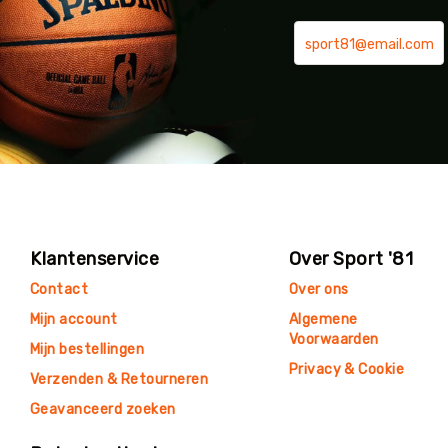
Klantenservice
Over Sport '81
Contact
Over ons
Mijn account
Algemene
Voorwaarden
Mijn bestellingen
Privacy & Cookie
Verzenden & Retourneren
Geavanceerd zoeken