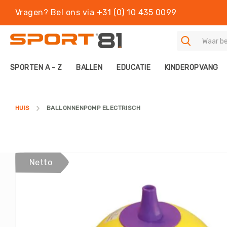
Vragen? Bel ons via +31 (0) 10 435 0099
S
SPORTEN A - Z
BALLEN
EDUCATIE
KINDEROPVANG
P
O
R
T
HUIS
BALLONNENPOMP ELECTRISCH
E
N
A
-
Z
Ga
Netto
B
naar
A
het
L
einde
L
van
E
de
N
afbeeldingen-