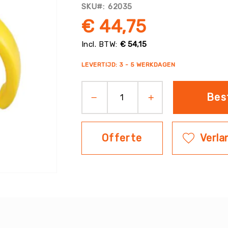
SKU
62035
€ 44,75
€ 54,15
LEVERTIJD: 3 - 5 WERKDAGEN
Bes
Offerte
Verlan