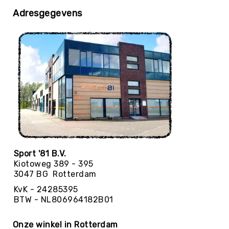
Trefballen
Adresgegevens
Foamballen
Luchtgevulde
ballen
Pleinballen
Speciale
ballen
Skippyballen
Ballenpakketten
Sportballen
-
Pakketten
Sport '81 B.V.
Speelballen
Kiotoweg 389 - 395
-
3047 BG Rotterdam
Pakketten
KvK - 24285395
Pleinballen
BTW - NL806964182B01
-
Pakketten
Onze winkel in Rotterdam