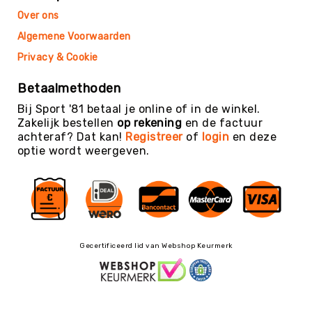
Football
Over ons
Basketballen
Algemene Voorwaarden
Beachvolleyballen
Privacy & Cookie
Floorball
Betaalmethoden
Golfballen
Bij Sport '81 betaal je online of in de winkel.
Handballen
Zakelijk bestellen
op rekening
en de factuur
Hockeyballen
achteraf? Dat kan!
Registreer
of
login
en deze
optie wordt weergeven.
Honkballen
&
Softballen
Korfballen
Rugbyballen
Tennisballen
Gecertificeerd lid van Webshop Keurmerk
Voetballen
Volleyballen
Speelballen