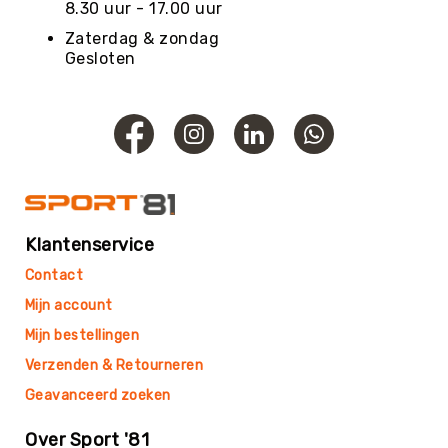
8.30 uur - 17.00 uur
Yoga
Zaterdag & zondag
Bolsters
Gesloten
Yoga
Accessoires
KinderYoga
Meditatiekussens
Yoga
Pakketten
Yogamat
Klantenservice
reiniging
Contact
Zaalvoetbal
Mijn account
Zaalvoetballen
Mijn bestellingen
Zeskamp
Verzenden & Retourneren
Zwemmen
Geavanceerd zoeken
BALLEN
Sportballen
American
Over Sport '81