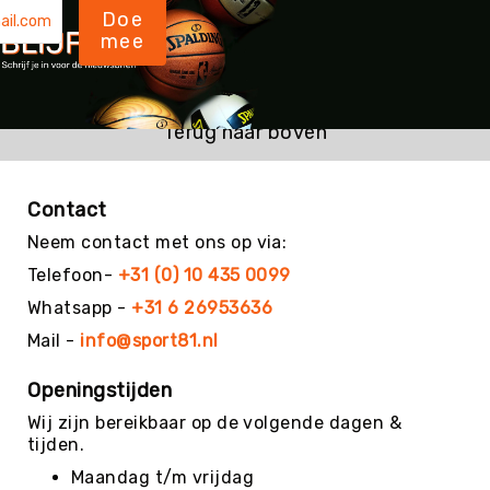
Teambuilding
Doe
Tennis
mee
Trampolinespringen
Trefbal
Terug naar boven
Trendsporten
Turnen
/
Contact
Gymnastiek
Neem contact met ons op via:
Vechtsport
&
Telefoon-
+31 (0) 10 435 0099
Zelfverdediging
Whatsapp -
+31 6 26953636
Voetbal
Mail -
info@sport81.nl
Volleybal
Waterpolo
Openingstijden
Yoga
Wij zijn bereikbaar op de volgende dagen &
&
tijden.
Meditatie
Maandag t/m vrijdag
Yogamatten