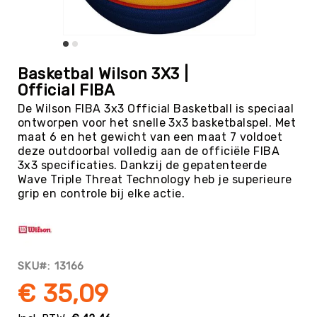
Tag
Atletiek
Badminton
Ga
naar
Basketbal
Basketbal Wilson 3X3 |
het
Official FIBA
Beachvolleybal
begin
De Wilson FIBA 3x3 Official Basketball is speciaal
van
Boksen
ontworpen voor het snelle 3x3 basketbalspel. Met
de
Boogschieten
maat 6 en het gewicht van een maat 7 voldoet
afbeeldingen-
deze outdoorbal volledig aan de officiële FIBA
gallerij
Biljart
3x3 specificaties. Dankzij de gepatenteerde
/
Wave Triple Threat Technology heb je superieure
Pool
grip en controle bij elke actie.
Cornhole
Cricket
Curling
SKU
13166
Dans
&
€ 35,09
Muziek
Darts