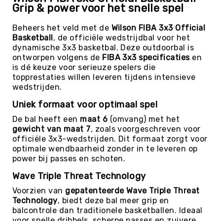
Grip & power voor het snelle spel
Kin-
Ball
Beheers het veld met de
Wilson FIBA 3x3 Official
&
Basketball
, de officiële wedstrijdbal voor het
Omnikin®
dynamische 3x3 basketbal. Deze outdoorbal is
Klimmen
ontworpen volgens de
FIBA 3x3 specificaties
en
is dé keuze voor serieuze spelers die
Korfbal
topprestaties willen leveren tijdens intensieve
Knotshockey
wedstrijden.
Lacrosse
Uniek formaat voor optimaal spel
Mountainbiken
De bal heeft een
maat 6
(omvang) met het
(MTB)
gewicht van maat 7
, zoals voorgeschreven voor
Oriëntatie
officiële 3x3-wedstrijden. Dit formaat zorgt voor
optimale wendbaarheid zonder in te leveren op
Padel
power bij passes en schoten.
Pickleball
Wave Triple Threat Technology
Pilates
Voorzien van
gepatenteerde Wave Triple Threat
Poull
Technology
, biedt deze bal meer grip en
Ball
balcontrole dan traditionele basketballen. Ideaal
voor snelle dribbels, scherpe passes en zuivere