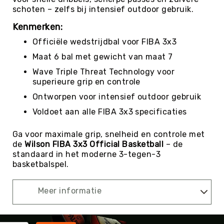
Roundnet
schoten – zelfs bij intensief outdoor gebruik.
Rugby
Kenmerken:
Scouting/Outdoor
Officiële wedstrijdbal voor FIBA 3x3
Slacklinen
Maat 6 bal met gewicht van maat 7
Skate
Sporten
Wave Triple Threat Technology voor
superieure grip en controle
Speedbadminton
Ontworpen voor intensief outdoor gebruik
Spikeball
Voldoet aan alle FIBA 3x3 specificaties
Squash
Steppen
Ga voor maximale grip, snelheid en controle met
de
Wilson FIBA 3x3 Official Basketball
– de
Tafeltennis
standaard in het moderne 3-tegen-3
Tafelvoetbal
basketbalspel.
Tchoukbal
Tchouks
Meer informatie
Tchoukbal
Ballen