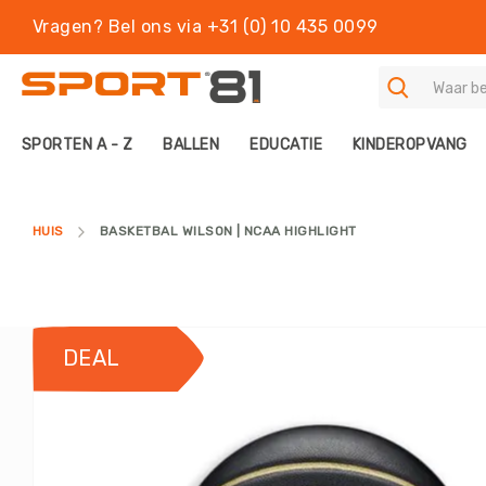
Vragen? Bel ons via +31 (0) 10 435 0099
S
SPORTEN A - Z
BALLEN
EDUCATIE
KINDEROPVANG
P
O
R
T
HUIS
BASKETBAL WILSON | NCAA HIGHLIGHT
E
N
A
-
Z
Ga
DEAL
B
naar
A
het
L
einde
L
van
E
de
N
afbeeldingen-