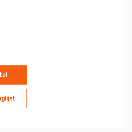
tel
glijst