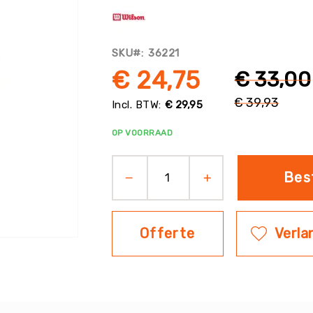
SKU
36221
€ 24,75
€ 33,00
€ 39,93
€ 29,95
Normale
prijs
OP VOORRAAD
Bes
Offerte
Verlan