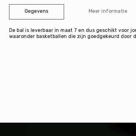
E
afbeeldingen-
C
Gegevens
Meer informatie
gallerij
R
E
A
De bal is leverbaar in maat 7 en dus geschikt voor j
T
waaronder basketballen die zijn goedgekeurd door de
I
E
I
N
R
I
C
H
T
I
N
G
O
v
e
ri