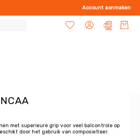
Ga
Account aanmaken
naa
de
Mijn offert
inh
| NCAA
nen met superieure grip voor veel balcontrole op
geschikt door het gebruik van composietleer.