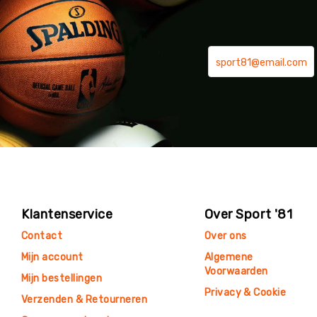
Klantenservice
Over Sport '81
Contact
Over ons
Mijn account
Algemene
Voorwaarden
Mijn bestellingen
Privacy & Cookie
Verzenden & Retourneren