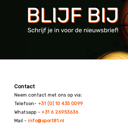
g
M
e
r
k
e
n
Contact
Neem contact met ons op via:
Telefoon-
+31 (0) 10 435 0099
Whatsapp -
+31 6 26953636
Mail -
info@sport81.nl