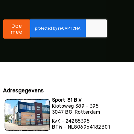
Doe
mee
Adresgegevens
Sport '81 B.V.
Kiotoweg 389 - 395
3047 BG Rotterdam
KvK - 24285395
BTW - NL806964182B01