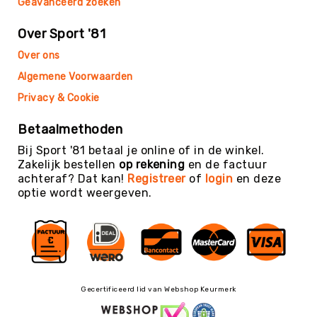
Geavanceerd zoeken
Trefballen
Foamballen
Over Sport '81
Luchtgevulde
Over ons
ballen
Algemene Voorwaarden
Pleinballen
Privacy & Cookie
Speciale
ballen
Betaalmethoden
Skippyballen
Bij Sport '81 betaal je online of in de winkel.
Ballenpakketten
Zakelijk bestellen
op rekening
en de factuur
Sportballen
achteraf? Dat kan!
Registreer
of
login
en deze
-
optie wordt weergeven.
Pakketten
Speelballen
-
Pakketten
Pleinballen
-
Gecertificeerd lid van Webshop Keurmerk
Pakketten