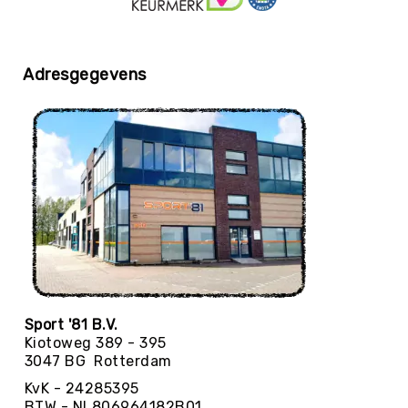
Balaccessoires
Ballentassen
&
netten
Adresgegevens
Ballenpompen
&
Naalden
Ballenwagens
Overig
EDUCATIE
Speelballen
Foamballen
Luchtgevulde
ballen
Pleinballen
Sport '81 B.V.
Kiotoweg 389 - 395
Megaballen
3047 BG Rotterdam
Speciale
KvK - 24285395
ballen
BTW - NL806964182B01