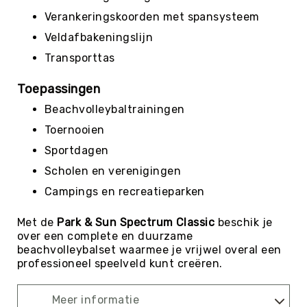
Teambuilding
Verankeringskoorden met spansysteem
Tennis
Veldafbakeningslijn
Trampolinespringen
Transporttas
Trefbal
Trendsporten
Toepassingen
Turnen
Beachvolleybaltrainingen
/
Toernooien
Gymnastiek
Sportdagen
Vechtsport
&
Scholen en verenigingen
Zelfverdediging
Campings en recreatieparken
Voetbal
Met de
Park & Sun Spectrum Classic
Volleybal
beschik je
over een complete en duurzame
Waterpolo
beachvolleybalset waarmee je vrijwel overal een
professioneel speelveld kunt creëren.
Yoga
&
Meditatie
Meer informatie
Yogamatten