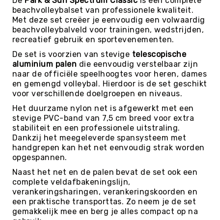
De
Park & Sun Spectrum Classic
is een complete
beachvolleybalset van professionele kwaliteit.
Kin-
Met deze set creëer je eenvoudig een volwaardig
Ball
beachvolleybalveld voor trainingen, wedstrijden,
&
recreatief gebruik en sportevenementen.
Omnikin®
De set is voorzien van stevige
Klimmen
telescopische
aluminium palen
die eenvoudig verstelbaar zijn
Korfbal
naar de officiële speelhoogtes voor heren, dames
en gemengd volleybal. Hierdoor is de set geschikt
Knotshockey
voor verschillende doelgroepen en niveaus.
Lacrosse
Het duurzame nylon net is afgewerkt met een
Mountainbiken
stevige PVC-band van 7,5 cm breed voor extra
(MTB)
stabiliteit en een professionele uitstraling.
Dankzij het meegeleverde spansysteem met
Oriëntatie
handgrepen kan het net eenvoudig strak worden
Padel
opgespannen.
Pickleball
Naast het net en de palen bevat de set ook een
complete veldafbakeningslijn,
Pilates
verankeringsharingen, verankeringskoorden en
Poull
een praktische transporttas. Zo neem je de set
Ball
gemakkelijk mee en berg je alles compact op na