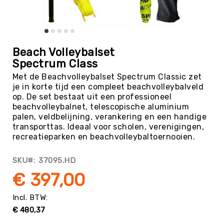
Tag
Atletiek
Badminton
Ga
naar
Basketbal
Beach Volleybalset
het
Spectrum Class
Beachvolleybal
begin
Met de Beachvolleybalset Spectrum Classic zet
van
Boksen
je in korte tijd een compleet beachvolleybalveld
de
Boogschieten
op. De set bestaat uit een professioneel
afbeeldingen-
beachvolleybalnet, telescopische aluminium
gallerij
Biljart
palen, veldbelijning, verankering en een handige
/
transporttas. Ideaal voor scholen, verenigingen,
Pool
recreatieparken en beachvolleybaltoernooien.
Cornhole
Cricket
SKU
37095.HD
Curling
€ 397,00
Dans
&
Muziek
€ 480,37
Darts