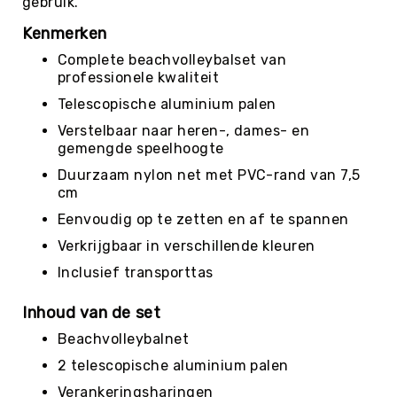
gebruik.
Roundnet
Rugby
Kenmerken
Scouting/Outdoor
Complete beachvolleybalset van
professionele kwaliteit
Slacklinen
Telescopische aluminium palen
Skate
Sporten
Verstelbaar naar heren-, dames- en
gemengde speelhoogte
Speedbadminton
Duurzaam nylon net met PVC-rand van 7,5
Spikeball
cm
Squash
Eenvoudig op te zetten en af te spannen
Steppen
Verkrijgbaar in verschillende kleuren
Tafeltennis
Inclusief transporttas
Tafelvoetbal
Inhoud van de set
Tchoukbal
Tchouks
Beachvolleybalnet
Tchoukbal
2 telescopische aluminium palen
Ballen
Verankeringsharingen