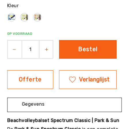
Kleur
Evenementen
Fitness
Sportvloeren
Floorball
OP VOORRAAD
Frisbee
&
Bestel
Discgolf
Golf
Handbal
Hockey
Offerte
Verlanglijst
Honk-
&
Softbal
Gegevens
Jeu
de
Boules
Beachvolleybalset Spectrum Classic | Park & Sun
KanJam