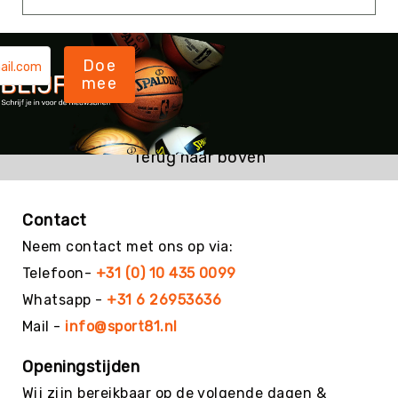
Yoga
Bolsters
Doe
Yoga
mee
Accessoires
KinderYoga
Meditatiekussens
Terug naar boven
Yoga
Pakketten
Yogamat
Contact
reiniging
Neem contact met ons op via:
Zaalvoetbal
Zaalvoetballen
Telefoon-
+31 (0) 10 435 0099
Zeskamp
Whatsapp -
+31 6 26953636
Zwemmen
Mail -
info@sport81.nl
BALLEN
Openingstijden
Sportballen
American
Wij zijn bereikbaar op de volgende dagen &