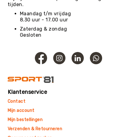
Football
tijden.
Basketballen
Maandag t/m vrijdag
8.30 uur - 17.00 uur
Beachvolleyballen
Zaterdag & zondag
Floorball
Gesloten
Golfballen
Handballen
Hockeyballen
Honkballen
&
Softballen
Korfballen
Klantenservice
Rugbyballen
Contact
Tennisballen
Mijn account
Voetballen
Mijn bestellingen
Volleyballen
Verzenden & Retourneren
Speelballen