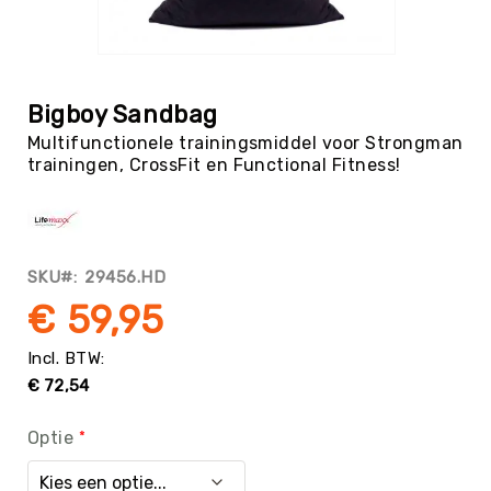
Tag
Atletiek
Ga
Badminton
naar
het
Basketbal
Bigboy Sandbag
begin
Beachvolleybal
Multifunctionele trainingsmiddel voor Strongman
van
trainingen, CrossFit en Functional Fitness!
de
Boksen
afbeeldingen-
Boogschieten
gallerij
Biljart
/
SKU
29456.HD
Pool
€ 59,95
Cornhole
Cricket
Curling
€ 72,54
Dans
&
Optie
Muziek
Darts