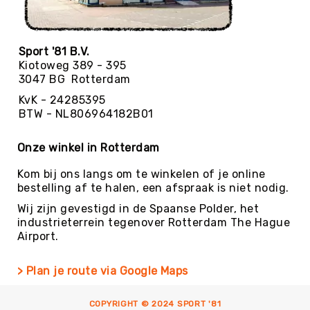
Football
Basketballen
Beachvolleyballen
Sport '81 B.V.
Kiotoweg 389 - 395
Floorball
3047 BG Rotterdam
Golfballen
KvK - 24285395
Handballen
BTW - NL806964182B01
Hockeyballen
Onze winkel in Rotterdam
Honkballen
&
Kom bij ons langs om te winkelen of je online
Softballen
bestelling af te halen, een afspraak is niet nodig.
Korfballen
Wij zijn gevestigd in de Spaanse Polder, het
Rugbyballen
industrieterrein tegenover Rotterdam The Hague
Airport.
Tennisballen
Voetballen
> Plan je route via Google Maps
Volleyballen
Speelballen
COPYRIGHT © 2024 SPORT '81