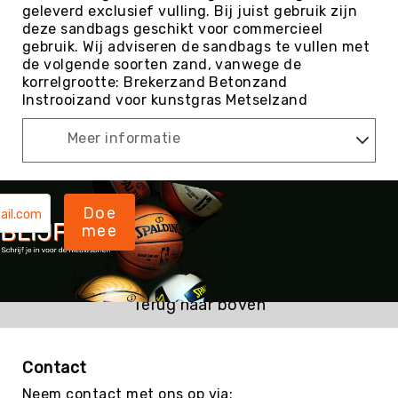
geleverd exclusief vulling. Bij juist gebruik zijn
Kin-
deze sandbags geschikt voor commercieel
Ball
gebruik. Wij adviseren de sandbags te vullen met
&
de volgende soorten zand, vanwege de
Omnikin®
korrelgrootte: Brekerzand Betonzand
Klimmen
Instrooizand voor kunstgras Metselzand
Korfbal
Meer informatie
Knotshockey
Lacrosse
Mountainbiken
Doe
(MTB)
mee
Oriëntatie
Padel
Pickleball
Terug naar boven
Pilates
Poull
Contact
Ball
Neem contact met ons op via: