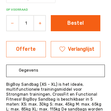
Evenementen
OP VOORRAAD
Fitness
Sportvloeren
Bestel
Floorball
Frisbee
&
Discgolf
Offerte
Verlanglijst
Golf
Handbal
Hockey
Gegevens
Honk-
&
Softbal
BigBoy Sandbag (XS - XL) is het ideale,
multifunctionele trainingsmiddel voor
Jeu
Strongman trainingen, CrossFit en Functional
de
Fitness! BigBoy Sandbag is beschikbaar in 5
Boules
maten: XS: max. 30kg S: max. 45kg M: max. 65kg
KanJam
L: max. 85kg XL: max. 115kg De sandbags worden