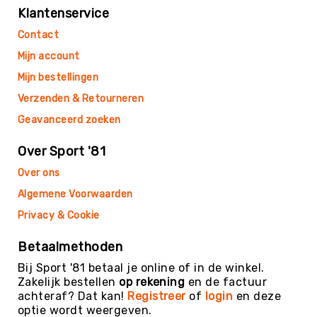
Teambuilding
Klantenservice
Tennis
Contact
Trampolinespringen
Mijn account
Trefbal
Mijn bestellingen
Trendsporten
Verzenden & Retourneren
Turnen
Geavanceerd zoeken
/
Gymnastiek
Over Sport '81
Vechtsport
&
Over ons
Zelfverdediging
Algemene Voorwaarden
Voetbal
Privacy & Cookie
Volleybal
Betaalmethoden
Waterpolo
Bij Sport '81 betaal je online of in de winkel.
Yoga
Zakelijk bestellen
op rekening
en de factuur
&
achteraf? Dat kan!
Registreer
of
login
en deze
Meditatie
optie wordt weergeven.
Yogamatten