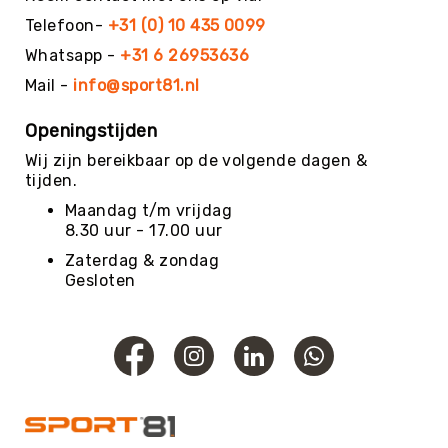
Roundnet
Telefoon-
+31 (0) 10 435 0099
Rugby
Whatsapp -
+31 6 26953636
Scouting/Outdoor
Mail -
info@sport81.nl
Slacklinen
Skate
Openingstijden
Sporten
Wij zijn bereikbaar op de volgende dagen &
Speedbadminton
tijden.
Spikeball
Maandag t/m vrijdag
8.30 uur - 17.00 uur
Squash
Zaterdag & zondag
Steppen
Gesloten
Tafeltennis
Tafelvoetbal
Tchoukbal
Tchouks
Tchoukbal
Ballen