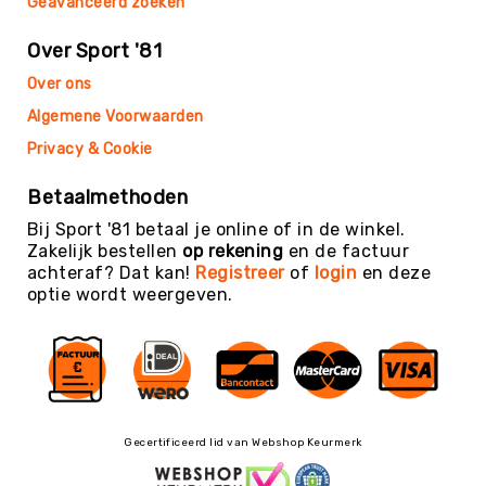
Geavanceerd zoeken
Teambuilding
Tennis
Over Sport '81
Trampolinespringen
Over ons
Trefbal
Algemene Voorwaarden
Trendsporten
Privacy & Cookie
Turnen
/
Betaalmethoden
Gymnastiek
Bij Sport '81 betaal je online of in de winkel.
Vechtsport
Zakelijk bestellen
op rekening
en de factuur
&
achteraf? Dat kan!
Registreer
of
login
en deze
Zelfverdediging
optie wordt weergeven.
Voetbal
Volleybal
Waterpolo
Yoga
&
Gecertificeerd lid van Webshop Keurmerk
Meditatie
Yogamatten