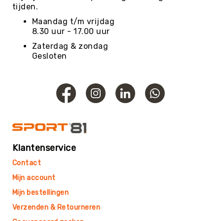
Roundnet
tijden.
Rugby
Maandag t/m vrijdag
Scouting/Outdoor
8.30 uur - 17.00 uur
Slacklinen
Zaterdag & zondag
Gesloten
Skate
Sporten
Speedbadminton
Spikeball
Squash
Steppen
Tafeltennis
Klantenservice
Tafelvoetbal
Contact
Tchoukbal
Mijn account
Tchouks
Mijn bestellingen
Tchoukbal
Verzenden & Retourneren
Ballen