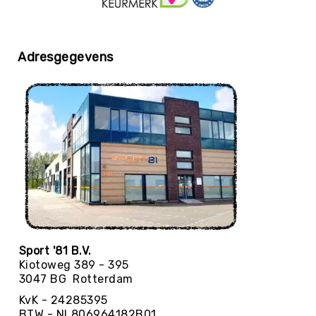
Yoga
Bolsters
Yoga
Adresgegevens
Accessoires
KinderYoga
Meditatiekussens
Yoga
Pakketten
Yogamat
reiniging
Zaalvoetbal
Zaalvoetballen
Zeskamp
Sport '81 B.V.
Zwemmen
Kiotoweg 389 - 395
3047 BG Rotterdam
BALLEN
Sportballen
KvK - 24285395
American
BTW - NL806964182B01