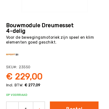
Tag
Atletiek
Ga
Badminton
naar
het
Basketbal
Bouwmodule Dreumesset
begin
4-delig
Beachvolleybal
van
Voor de bewegingsmotoriek zijn speel en klim
de
Boksen
elementen goed geschikt.
afbeeldingen-
Boogschieten
gallerij
Biljart
/
Pool
SKU
23550
Cornhole
€ 229,00
Cricket
Curling
€ 277,09
Dans
OP VOORRAAD
&
Muziek
Darts