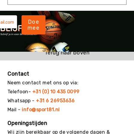
Kin-
Ball
&
Doe
Omnikin®
mee
Klimmen
Korfbal
Knotshockey
Terug naar boven
Lacrosse
Mountainbiken
Contact
(MTB)
Neem contact met ons op via:
Oriëntatie
Telefoon-
+31 (0) 10 435 0099
Padel
Whatsapp -
+31 6 26953636
Pickleball
Mail -
info@sport81.nl
Pilates
Poull
Openingstijden
Ball
Wij zijn bereikbaar op de volgende dagen &