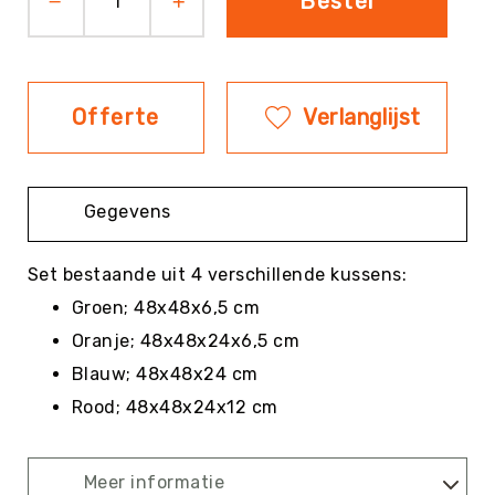
Bestel
Evenementen
Fitness
Sportvloeren
Offerte
Verlanglijst
Floorball
Frisbee
&
Discgolf
Gegevens
Golf
Handbal
Set bestaande uit 4 verschillende kussens:
Hockey
Groen; 48x48x6,5 cm
Honk-
Oranje; 48x48x24x6,5 cm
&
Blauw; 48x48x24 cm
Softbal
Rood; 48x48x24x12 cm
Jeu
de
Boules
Meer informatie
KanJam