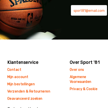
Klantenservice
Over Sport '81
Contact
Over ons
Mijn account
Algemene
Voorwaarden
Mijn bestellingen
Privacy & Cookie
Verzenden & Retourneren
Geavanceerd zoeken