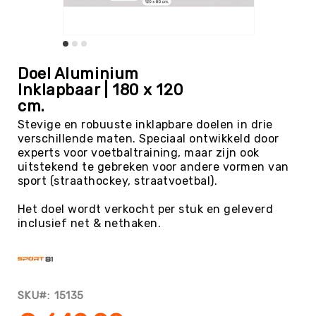
Tag
Atletiek
Badminton
Ga
naar
Basketbal
Doel Aluminium
het
Inklapbaar | 180 x 120
Beachvolleybal
begin
cm.
van
Boksen
de
Stevige en robuuste inklapbare doelen in drie
Boogschieten
afbeeldingen-
verschillende maten. Speciaal ontwikkeld door
gallerij
experts voor voetbaltraining, maar zijn ook
Biljart
uitstekend te gebreken voor andere vormen van
/
sport (straathockey, straatvoetbal).
Pool
Cornhole
Het doel wordt verkocht per stuk en geleverd
inclusief net & nethaken.
Cricket
Curling
Dans
&
Muziek
SKU
15135
Darts