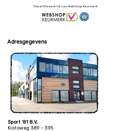
Trefballen
Gecertificeerd lid van Webshop Keurmerk
Foamballen
Luchtgevulde
ballen
Pleinballen
Adresgegevens
Speciale
ballen
Skippyballen
Ballenpakketten
Sportballen
-
Pakketten
Speelballen
-
Pakketten
Pleinballen
-
Sport '81 B.V.
Pakketten
Kiotoweg 389 - 395