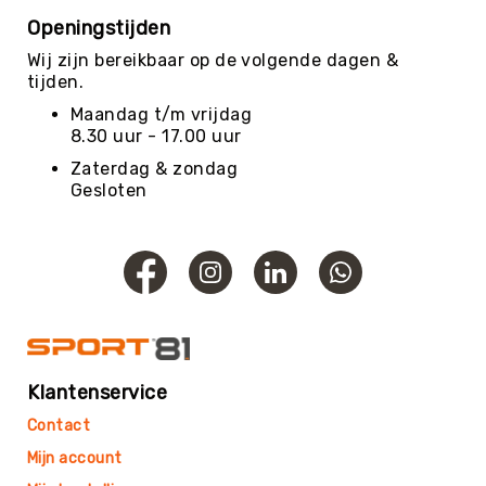
Openingstijden
Yoga
Bolsters
Wij zijn bereikbaar op de volgende dagen &
tijden.
Yoga
Accessoires
Maandag t/m vrijdag
8.30 uur - 17.00 uur
KinderYoga
Zaterdag & zondag
Meditatiekussens
Gesloten
Yoga
Pakketten
Yogamat
reiniging
Zaalvoetbal
Zaalvoetballen
Zeskamp
Klantenservice
Zwemmen
Contact
BALLEN
Sportballen
Mijn account
American