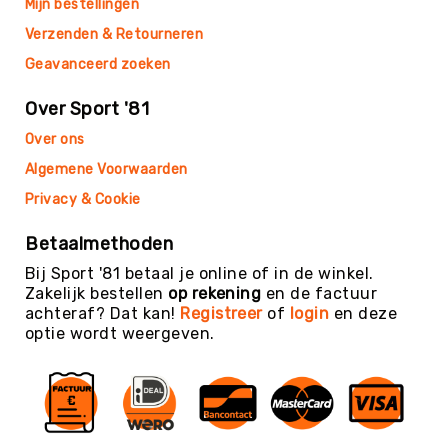
Mijn bestellingen
Football
Verzenden & Retourneren
Basketballen
Geavanceerd zoeken
Beachvolleyballen
Floorball
Over Sport '81
Golfballen
Over ons
Handballen
Algemene Voorwaarden
Hockeyballen
Privacy & Cookie
Honkballen
&
Betaalmethoden
Softballen
Bij Sport '81 betaal je online of in de winkel.
Korfballen
Zakelijk bestellen
op rekening
en de factuur
achteraf? Dat kan!
Registreer
of
login
en deze
Rugbyballen
optie wordt weergeven.
Tennisballen
Voetballen
Volleyballen
Speelballen