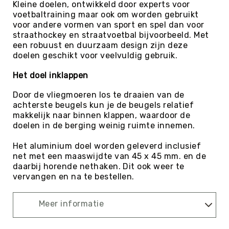
Kleine doelen, ontwikkeld door experts voor
Kin-
voetbaltraining maar ook om worden gebruikt
Ball
voor andere vormen van sport en spel dan voor
&
straathockey en straatvoetbal bijvoorbeeld. Met
Omnikin®
een robuust en duurzaam design zijn deze
doelen geschikt voor veelvuldig gebruik.
Klimmen
Korfbal
Het doel inklappen
Knotshockey
Door de vliegmoeren los te draaien van de
Lacrosse
achterste beugels kun je de beugels relatief
makkelijk naar binnen klappen, waardoor de
Mountainbiken
doelen in de berging weinig ruimte innemen.
(MTB)
Oriëntatie
Het aluminium doel worden geleverd inclusief
net met een maaswijdte van 45 x 45 mm. en de
Padel
daarbij horende nethaken. Dit ook weer te
Pickleball
vervangen en na te bestellen.
Pilates
Meer informatie
Poull
Ball