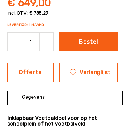
€ 649,00
Evenementen
€ 785,29
Fitness
Sportvloeren
LEVERTIJD: 1 MAAND
Floorball
Frisbee
Bestel
&
Discgolf
Golf
Handbal
Offerte
Verlanglijst
Hockey
Honk-
&
Gegevens
Softbal
Jeu
de
Inklapbaar Voetbaldoel voor op het
Boules
schoolplein of het voetbalveld
KanJam