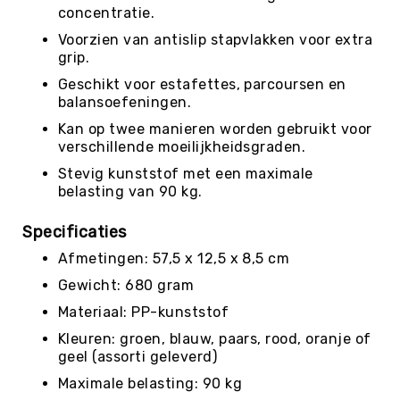
Roundnet
concentratie.
Rugby
Voorzien van antislip stapvlakken voor extra
Scouting/Outdoor
grip.
Slacklinen
Geschikt voor estafettes, parcoursen en
balansoefeningen.
Skate
Sporten
Kan op twee manieren worden gebruikt voor
verschillende moeilijkheidsgraden.
Speedbadminton
Stevig kunststof met een maximale
Spikeball
belasting van 90 kg.
Squash
Specificaties
Steppen
Afmetingen: 57,5 x 12,5 x 8,5 cm
Tafeltennis
Gewicht: 680 gram
Tafelvoetbal
Materiaal: PP-kunststof
Tchoukbal
Tchouks
Kleuren: groen, blauw, paars, rood, oranje of
geel (assorti geleverd)
Tchoukbal
Ballen
Maximale belasting: 90 kg