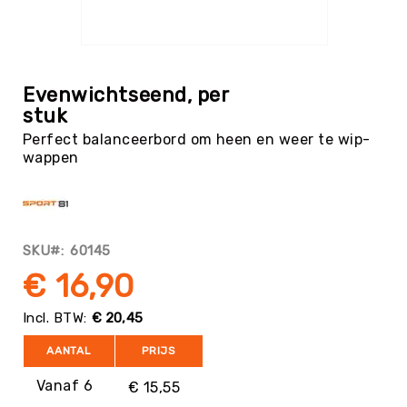
Tag
Atletiek
Ga
Badminton
naar
het
Basketbal
Evenwichtseend, per
begin
stuk
Beachvolleybal
van
Perfect balanceerbord om heen en weer te wip-
de
Boksen
wappen
afbeeldingen-
Boogschieten
gallerij
Biljart
/
Pool
SKU
60145
Cornhole
€ 16,90
Cricket
Curling
€ 20,45
Dans
AANTAL
PRIJS
&
Muziek
Vanaf 6
€ 15,55
Darts