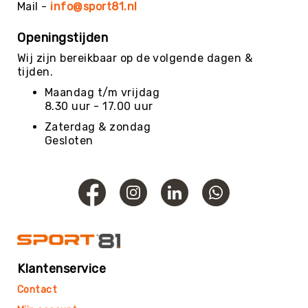
Mail -
info@sport81.nl
Yoga
Bolsters
Openingstijden
Yoga
Wij zijn bereikbaar op de volgende dagen &
Accessoires
tijden.
KinderYoga
Maandag t/m vrijdag
8.30 uur - 17.00 uur
Meditatiekussens
Zaterdag & zondag
Yoga
Gesloten
Pakketten
Yogamat
reiniging
Zaalvoetbal
Zaalvoetballen
Zeskamp
Zwemmen
Klantenservice
BALLEN
Sportballen
Contact
American