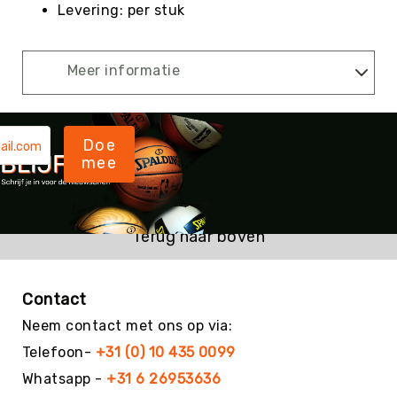
Teambuilding
Levering: per stuk
Tennis
Trampolinespringen
Meer informatie
Trefbal
Trendsporten
Turnen
Doe
/
mee
Gymnastiek
Vechtsport
&
Zelfverdediging
Terug naar boven
Voetbal
Volleybal
Contact
Waterpolo
Neem contact met ons op via:
Yoga
Telefoon-
+31 (0) 10 435 0099
&
Meditatie
Whatsapp -
+31 6 26953636
Yogamatten