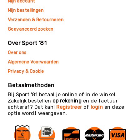
Mijn account
Football
Mijn bestellingen
Basketballen
Verzenden & Retourneren
Beachvolleyballen
Geavanceerd zoeken
Floorball
Golfballen
Over Sport '81
Handballen
Over ons
Hockeyballen
Algemene Voorwaarden
Honkballen
Privacy & Cookie
&
Softballen
Betaalmethoden
Korfballen
Bij Sport '81 betaal je online of in de winkel.
Rugbyballen
Zakelijk bestellen
op rekening
en de factuur
achteraf? Dat kan!
Registreer
of
login
en deze
Tennisballen
optie wordt weergeven.
Voetballen
Volleyballen
Speelballen