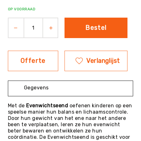
Evenementen
OP VOORRAAD
Fitness
Sportvloeren
Bestel
Floorball
Frisbee
&
Discgolf
Offerte
Verlanglijst
Golf
Handbal
Hockey
Gegevens
Honk-
&
Met de
Evenwichtseend
oefenen kinderen op een
Softbal
speelse manier hun balans en lichaamscontrole.
Jeu
Door hun gewicht van het ene naar het andere
de
been te verplaatsen, leren ze hun evenwicht
Boules
beter bewaren en ontwikkelen ze hun
coördinatie. De Evenwichtseend is geschikt voor
KanJam