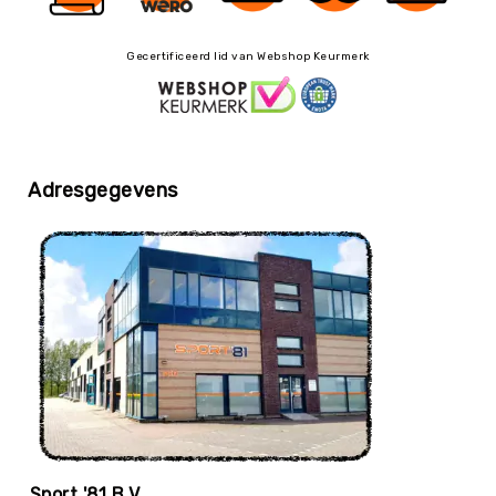
Trefballen
Foamballen
Gecertificeerd lid van Webshop Keurmerk
Luchtgevulde
ballen
Pleinballen
Speciale
ballen
Adresgegevens
Skippyballen
Ballenpakketten
Sportballen
-
Pakketten
Speelballen
-
Pakketten
Pleinballen
-
Pakketten
Sport '81 B.V.