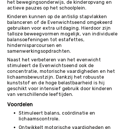
het bewegingsonderwijs, de kinderopvang en
Kin-
actieve pauzes op het schoolplein.
Ball
Kinderen kunnen op de antislip stapvlakken
&
balanceren of de Evenwichtseend omgekeerd
Omnikin®
gebruiken voor extra uitdaging. Hierdoor zijn
Klimmen
talloze beweegvormen mogelijk, van individuele
balansoefeningen tot estafettes,
Korfbal
hindernisparcoursen en
Knotshockey
samenwerkingsopdrachten.
Lacrosse
Naast het verbeteren van het evenwicht
stimuleert de Evenwichtseend ook de
Mountainbiken
concentratie, motorische vaardigheden en het
(MTB)
lichaamsbewustzijn. Dankzij het robuuste
Oriëntatie
kunststof en de hoge belastbaarheid is hij
geschikt voor intensief gebruik door kinderen
Padel
van verschillende leeftijden.
Pickleball
Voordelen
Pilates
Stimuleert balans, coördinatie en
Poull
lichaamscontrole.
Ball
Ontwikkelt motorische vaardigheden en