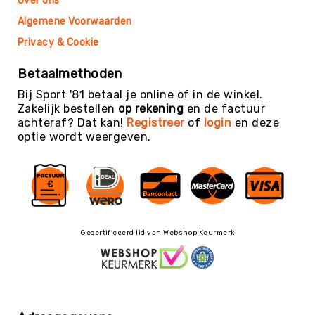
Over ons
Teambuilding
Algemene Voorwaarden
Tennis
Privacy & Cookie
Trampolinespringen
Trefbal
Betaalmethoden
Trendsporten
Bij Sport '81 betaal je online of in de winkel.
Zakelijk bestellen
op rekening
en de factuur
Turnen
achteraf? Dat kan!
Registreer
of
login
en deze
/
optie wordt weergeven.
Gymnastiek
Vechtsport
&
Zelfverdediging
Voetbal
Volleybal
Gecertificeerd lid van Webshop Keurmerk
Waterpolo
Yoga
&
Meditatie
Yogamatten