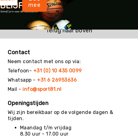
mee
Kin-
Ball
&
Omnikin®
Terug naar boven
Klimmen
Korfbal
Contact
Knotshockey
Neem contact met ons op via:
Lacrosse
Telefoon-
+31 (0) 10 435 0099
Mountainbiken
(MTB)
Whatsapp -
+31 6 26953636
Oriëntatie
Mail -
info@sport81.nl
Padel
Openingstijden
Pickleball
Wij zijn bereikbaar op de volgende dagen &
Pilates
tijden.
Poull
Maandag t/m vrijdag
Ball
8.30 uur - 17.00 uur