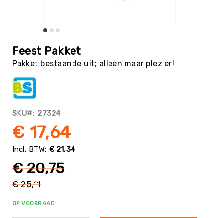
Tag
Atletiek
Badminton
Ga
naar
Basketbal
Feest Pakket
het
Beachvolleybal
Pakket bestaande uit; alleen maar plezier!
begin
van
Boksen
de
Boogschieten
afbeeldingen-
gallerij
Biljart
SKU
27324
/
Pool
€ 17,64
Cornhole
€ 21,34
Cricket
€ 20,75
Curling
Dans
€ 25,11
&
Normale
Muziek
prijs
OP VOORRAAD
Darts