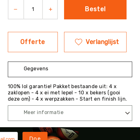
Bestel
Evenementen
Fitness
Sportvloeren
Floorball
Offerte
Verlanglijst
Frisbee
&
Discgolf
Golf
Gegevens
Handbal
Hockey
100% lol garantie! Pakket bestaande uit: 4 x
zaklopen - 4 x ei met lepel - 10 x bekers (gooi
Honk-
deze om) - 4 x werpzakken - Start en finish lijn.
&
Softbal
Meer informatie
Jeu
de
Boules
KanJam
Doe