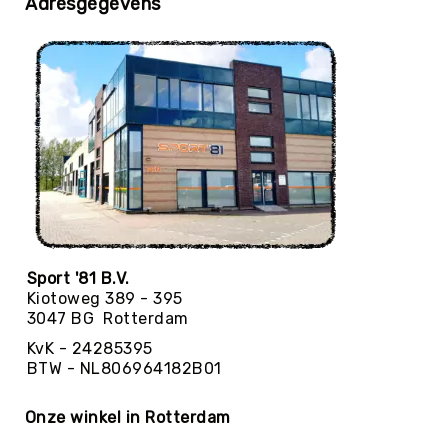
Adresgegevens
Yoga
Bolsters
Yoga
Accessoires
KinderYoga
Meditatiekussens
Yoga
Pakketten
Yogamat
reiniging
Sport '81 B.V.
Zaalvoetbal
Kiotoweg 389 - 395
Zaalvoetballen
3047 BG Rotterdam
Zeskamp
KvK - 24285395
Zwemmen
BTW - NL806964182B01
BALLEN
Sportballen
Onze winkel in Rotterdam
American