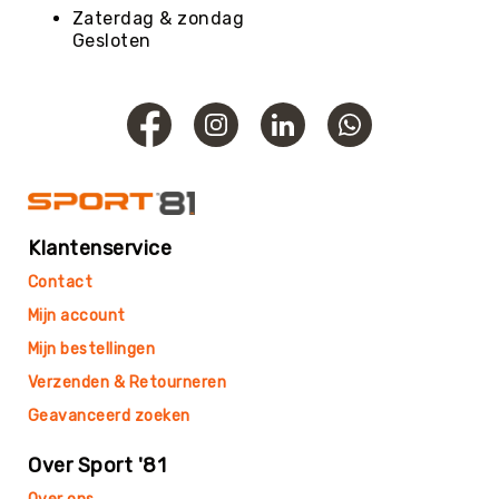
Roundnet
Zaterdag & zondag
Rugby
Gesloten
Scouting/Outdoor
Slacklinen
Skate
Sporten
Speedbadminton
Spikeball
Klantenservice
Squash
Contact
Steppen
Mijn account
Tafeltennis
Mijn bestellingen
Tafelvoetbal
Verzenden & Retourneren
Tchoukbal
Tchouks
Geavanceerd zoeken
Tchoukbal
Over Sport '81
Ballen