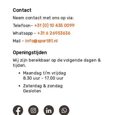
g
Contact
M
e
Neem contact met ons op via:
r
Telefoon-
+31 (0) 10 435 0099
k
e
Whatsapp -
+31 6 26953636
n
Mail -
info@sport81.nl
Openingstijden
Wij zijn bereikbaar op de volgende dagen &
tijden.
Maandag t/m vrijdag
8.30 uur - 17.00 uur
Zaterdag & zondag
Gesloten