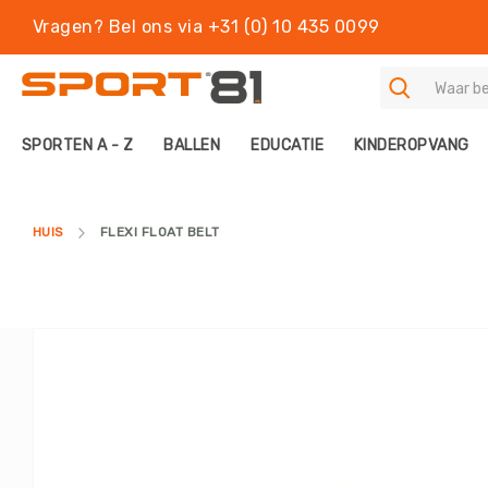
Vragen? Bel ons via +31 (0) 10 435 0099
S
SPORTEN A - Z
BALLEN
EDUCATIE
KINDEROPVANG
P
O
R
T
HUIS
FLEXI FLOAT BELT
E
N
A
-
Z
Ga
B
naar
A
het
L
einde
L
van
E
de
N
afbeeldingen-