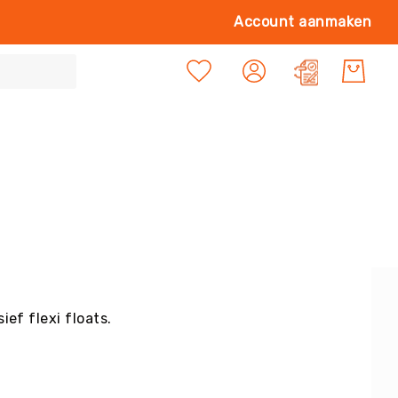
Ga
Account aanmaken
naa
de
Mijn offert
inh
sief flexi floats.