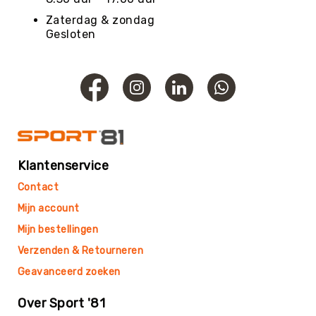
Roundnet
Zaterdag & zondag
Rugby
Gesloten
Scouting/Outdoor
Slacklinen
Skate
Sporten
Speedbadminton
Spikeball
Squash
Klantenservice
Steppen
Contact
Tafeltennis
Mijn account
Tafelvoetbal
Mijn bestellingen
Tchoukbal
Verzenden & Retourneren
Tchouks
Geavanceerd zoeken
Tchoukbal
Ballen
Over Sport '81