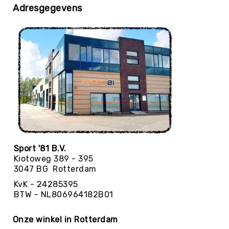
Adresgegevens
Yoga
Bolsters
Yoga
Accessoires
KinderYoga
Meditatiekussens
Yoga
Pakketten
Yogamat
reiniging
Zaalvoetbal
Sport '81 B.V.
Zaalvoetballen
Kiotoweg 389 - 395
3047 BG Rotterdam
Zeskamp
KvK - 24285395
Zwemmen
BTW - NL806964182B01
BALLEN
Sportballen
Onze winkel in Rotterdam
American