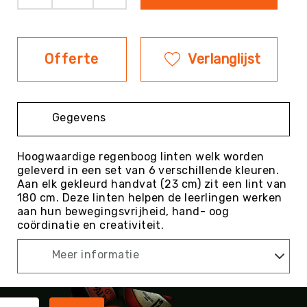
Evenementen
Fitness
Sportvloeren
Offerte
Verlanglijst
Floorball
Frisbee
&
Gegevens
Discgolf
Golf
Hoogwaardige regenboog linten welk worden
Handbal
geleverd in een set van 6 verschillende kleuren.
Aan elk gekleurd handvat (23 cm) zit een lint van
Hockey
180 cm. Deze linten helpen de leerlingen werken
Honk-
aan hun bewegingsvrijheid, hand- oog
&
coördinatie en creativiteit.
Softbal
Jeu
Meer informatie
de
Boules
KanJam