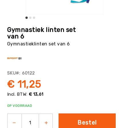
Tag
Atletiek
Badminton
Ga
naar
Basketbal
Gymnastiek linten set
het
van 6
Beachvolleybal
begin
Gymnastieklinten set van 6
van
Boksen
de
Boogschieten
afbeeldingen-
gallerij
Biljart
/
SKU
60122
Pool
€ 11,25
Cornhole
Cricket
€ 13,61
Curling
OP VOORRAAD
Dans
&
Muziek
Bestel
Darts