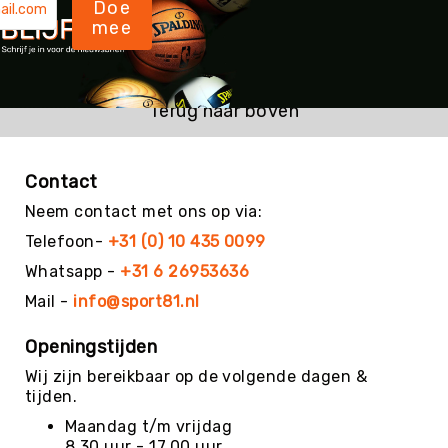
Doe
Kin-
mee
Ball
&
Omnikin®
Terug naar boven
Klimmen
Korfbal
Knotshockey
Contact
Lacrosse
Neem contact met ons op via:
Mountainbiken
Telefoon-
+31 (0) 10 435 0099
(MTB)
Whatsapp -
+31 6 26953636
Oriëntatie
Mail -
info@sport81.nl
Padel
Pickleball
Openingstijden
Pilates
Wij zijn bereikbaar op de volgende dagen &
tijden.
Poull
Ball
Maandag t/m vrijdag
8.30 uur - 17.00 uur