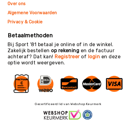
Teambuilding
Over ons
Tennis
Algemene Voorwaarden
Trampolinespringen
Privacy & Cookie
Trefbal
Betaalmethoden
Trendsporten
Bij Sport '81 betaal je online of in de winkel.
Turnen
Zakelijk bestellen
op rekening
en de factuur
/
achteraf? Dat kan!
Registreer
of
login
en deze
Gymnastiek
optie wordt weergeven.
Vechtsport
&
Zelfverdediging
Voetbal
Volleybal
Gecertificeerd lid van Webshop Keurmerk
Waterpolo
Yoga
&
Meditatie
Yogamatten