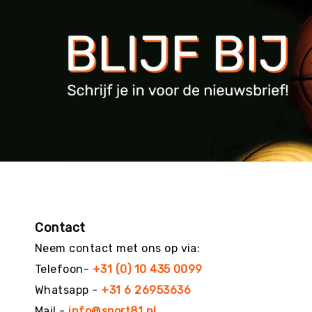
g
M
e
r
k
e
n
Contact
Neem contact met ons op via:
Telefoon-
+31 (0) 10 435 0099
Whatsapp -
+31 6 26953636
Mail -
info@sport81.nl