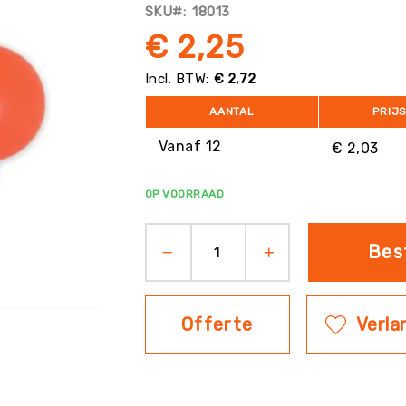
SKU
18013
€ 2,25
€ 2,72
AANTAL
PRIJ
Vanaf 12
€ 2,03
OP VOORRAAD
Bes
Offerte
Verlan