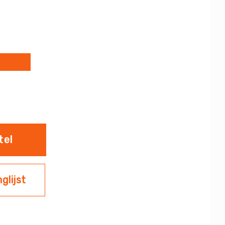
S
tel
glijst