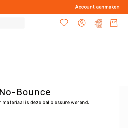
Ga
Account aanmaken
naa
de
Mijn offert
inh
 No-Bounce
materiaal is deze bal blessure werend.