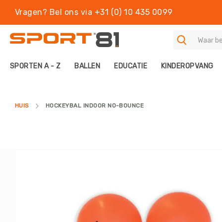
Vragen? Bel ons via +31 (0) 10 435 0099
S
SPORTEN A - Z
BALLEN
EDUCATIE
KINDEROPVANG
P
O
R
T
HUIS
HOCKEYBAL INDOOR NO-BOUNCE
E
N
A
-
Z
Ga
B
naar
A
het
L
einde
L
van
E
de
N
afbeeldingen-