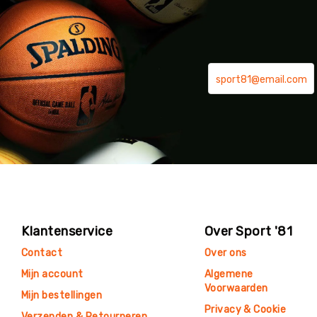
Klantenservice
Over Sport '81
Contact
Over ons
Mijn account
Algemene
Voorwaarden
Mijn bestellingen
Privacy & Cookie
Verzenden & Retourneren