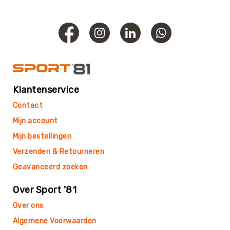
Roundnet
Rugby
Scouting/Outdoor
Slacklinen
Skate
Sporten
Speedbadminton
Klantenservice
Spikeball
Contact
Squash
Mijn account
Steppen
Mijn bestellingen
Tafeltennis
Verzenden & Retourneren
Tafelvoetbal
Geavanceerd zoeken
Tchoukbal
Over Sport '81
Tchouks
Over ons
Tchoukbal
Ballen
Algemene Voorwaarden