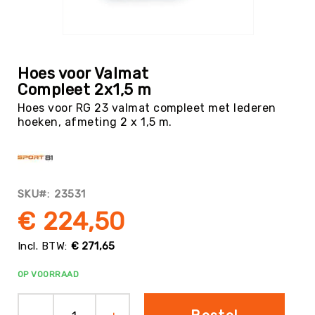
Tag
Atletiek
Ga
Badminton
naar
het
Basketbal
Hoes voor Valmat
begin
Compleet 2x1,5 m
Beachvolleybal
van
Hoes voor RG 23 valmat compleet met lederen
de
Boksen
hoeken, afmeting 2 x 1,5 m.
afbeeldingen-
Boogschieten
gallerij
Biljart
/
Pool
SKU
23531
Cornhole
€ 224,50
Cricket
Curling
€ 271,65
Dans
OP VOORRAAD
&
Muziek
Darts