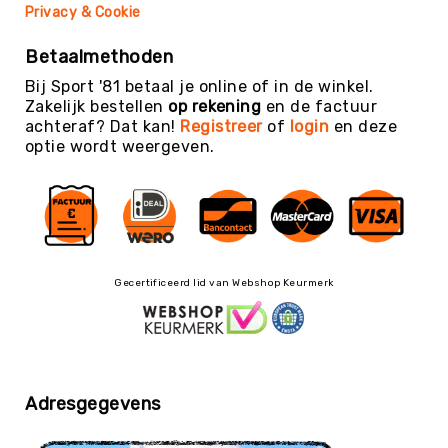
Teambuilding
Privacy & Cookie
Tennis
Betaalmethoden
Trampolinespringen
Bij Sport '81 betaal je online of in de winkel.
Trefbal
Zakelijk bestellen
op rekening
en de factuur
Trendsporten
achteraf? Dat kan!
Registreer
of
login
en deze
optie wordt weergeven.
Turnen
/
Gymnastiek
Vechtsport
&
Zelfverdediging
Gecertificeerd lid van Webshop Keurmerk
Voetbal
Volleybal
Waterpolo
Yoga
Adresgegevens
&
Meditatie
Yogamatten