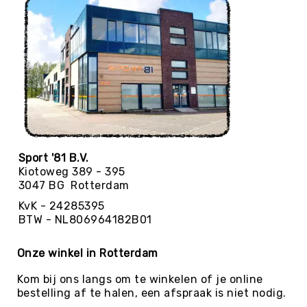
Yoga
Bolsters
Yoga
Accessoires
KinderYoga
Meditatiekussens
Yoga
Pakketten
Sport '81 B.V.
Yogamat
Kiotoweg 389 - 395
reiniging
3047 BG Rotterdam
Zaalvoetbal
KvK - 24285395
Zaalvoetballen
BTW - NL806964182B01
Zeskamp
Zwemmen
Onze winkel in Rotterdam
BALLEN
Kom bij ons langs om te winkelen of je online
Sportballen
bestelling af te halen, een afspraak is niet nodig.
American