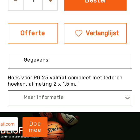
Bestel
Evenementen
Fitness
Sportvloeren
Offerte
Verlanglijst
Floorball
Frisbee
&
Discgolf
Gegevens
Golf
Handbal
Hoes voor RG 25 valmat compleet met lederen
hoeken, afmeting 2 x 1,5 m.
Hockey
Honk-
Meer informatie
&
Softbal
Jeu
de
Doe
Boules
mee
KanJam