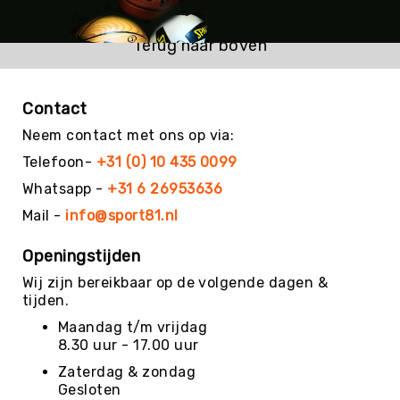
Kin-
Ball
Terug naar boven
&
Omnikin®
Klimmen
Contact
Korfbal
Neem contact met ons op via:
Knotshockey
Telefoon-
+31 (0) 10 435 0099
Lacrosse
Whatsapp -
+31 6 26953636
Mountainbiken
Mail -
info@sport81.nl
(MTB)
Oriëntatie
Openingstijden
Padel
Wij zijn bereikbaar op de volgende dagen &
tijden.
Pickleball
Maandag t/m vrijdag
Pilates
8.30 uur - 17.00 uur
Poull
Zaterdag & zondag
Ball
Gesloten