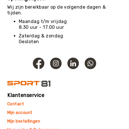
Roundnet
Wij zijn bereikbaar op de volgende dagen &
Rugby
tijden.
Scouting/Outdoor
Maandag t/m vrijdag
Slacklinen
8.30 uur - 17.00 uur
Skate
Zaterdag & zondag
Sporten
Gesloten
Speedbadminton
Spikeball
Squash
Steppen
Tafeltennis
Tafelvoetbal
Klantenservice
Tchoukbal
Contact
Tchouks
Mijn account
Tchoukbal
Mijn bestellingen
Ballen