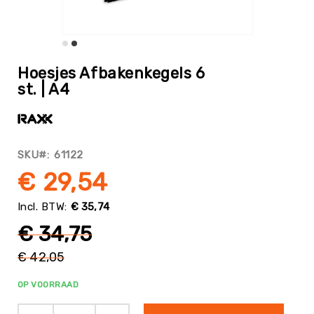
Tag
Atletiek
Badminton
Ga
naar
Basketbal
Hoesjes Afbakenkegels 6
het
st. | A4
Beachvolleybal
begin
van
Boksen
de
Boogschieten
afbeeldingen-
gallerij
Biljart
SKU
61122
/
€ 29,54
Pool
Cornhole
€ 35,74
Cricket
€ 34,75
Curling
€ 42,05
Dans
Normale
&
prijs
OP VOORRAAD
Muziek
Darts