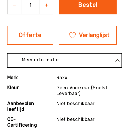
Bestel
Evenementen
Fitness
Sportvloeren
Floorball
Offerte
Verlanglijst
Frisbee
&
Discgolf
Meer informatie
Golf
Handbal
Meer
Hockey
Merk
Raxx
informatie
Honk-
Kleur
Geen Voorkeur (Snelst
&
Leverbaar)
Softbal
Aanbevolen
Niet beschikbaar
Jeu
leeftijd
de
Boules
CE-
Niet beschikbaar
Certificering
KanJam