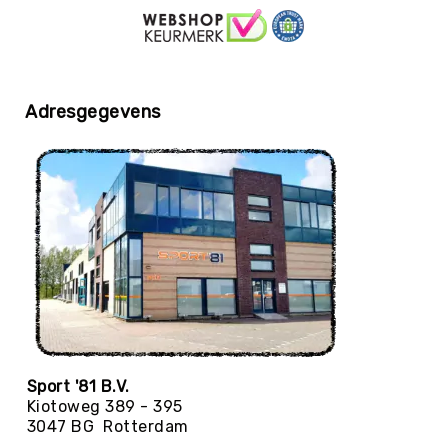
Yoga
Bolsters
Yoga
Accessoires
Adresgegevens
KinderYoga
Meditatiekussens
Yoga
Pakketten
Yogamat
reiniging
Zaalvoetbal
Zaalvoetballen
Zeskamp
Zwemmen
Sport '81 B.V.
BALLEN
Kiotoweg 389 - 395
Sportballen
3047 BG Rotterdam
American