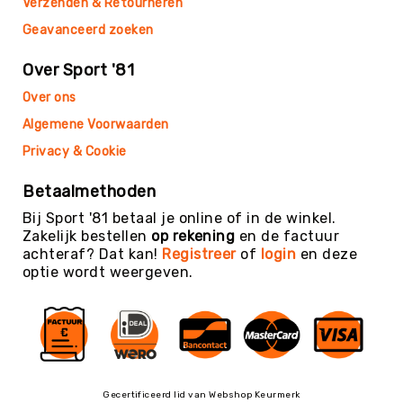
Verzenden & Retourneren
Teambuilding
Geavanceerd zoeken
Tennis
Trampolinespringen
Over Sport '81
Trefbal
Over ons
Trendsporten
Algemene Voorwaarden
Turnen
Privacy & Cookie
/
Gymnastiek
Betaalmethoden
Vechtsport
Bij Sport '81 betaal je online of in de winkel.
&
Zakelijk bestellen
op rekening
en de factuur
Zelfverdediging
achteraf? Dat kan!
Registreer
of
login
en deze
Voetbal
optie wordt weergeven.
Volleybal
Waterpolo
Yoga
&
Meditatie
Gecertificeerd lid van Webshop Keurmerk
Yogamatten