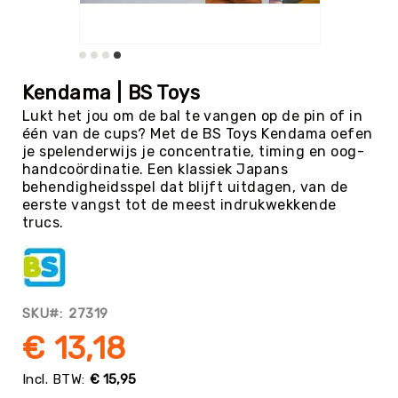
Tag
Atletiek
Badminton
Ga
naar
Basketbal
Kendama | BS Toys
het
Beachvolleybal
Lukt het jou om de bal te vangen op de pin of in
begin
één van de cups? Met de BS Toys Kendama oefen
van
Boksen
je spelenderwijs je concentratie, timing en oog-
de
Boogschieten
handcoördinatie. Een klassiek Japans
afbeeldingen-
behendigheidsspel dat blijft uitdagen, van de
gallerij
Biljart
eerste vangst tot de meest indrukwekkende
/
trucs.
Pool
Cornhole
Cricket
Curling
SKU
27319
Dans
€ 13,18
&
Muziek
€ 15,95
Darts