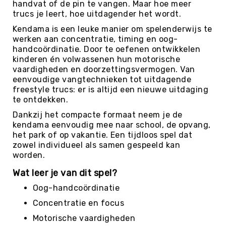
handvat of de pin te vangen. Maar hoe meer
Kin-
trucs je leert, hoe uitdagender het wordt.
Ball
Kendama is een leuke manier om spelenderwijs te
&
werken aan concentratie, timing en oog-
Omnikin®
handcoördinatie. Door te oefenen ontwikkelen
Klimmen
kinderen én volwassenen hun motorische
vaardigheden en doorzettingsvermogen. Van
Korfbal
eenvoudige vangtechnieken tot uitdagende
Knotshockey
freestyle trucs: er is altijd een nieuwe uitdaging
te ontdekken.
Lacrosse
Dankzij het compacte formaat neem je de
Mountainbiken
kendama eenvoudig mee naar school, de opvang,
(MTB)
het park of op vakantie. Een tijdloos spel dat
Oriëntatie
zowel individueel als samen gespeeld kan
worden.
Padel
Pickleball
Wat leer je van dit spel?
Pilates
Oog-handcoördinatie
Poull
Concentratie en focus
Ball
Motorische vaardigheden