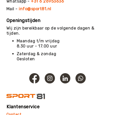
Whatsapp -
+31 6 26953636
Yoga
Mail -
info@sport81.nl
Bolsters
Yoga
Openingstijden
Accessoires
Wij zijn bereikbaar op de volgende dagen &
KinderYoga
tijden.
Meditatiekussens
Maandag t/m vrijdag
8.30 uur - 17.00 uur
Yoga
Pakketten
Zaterdag & zondag
Gesloten
Yogamat
reiniging
Zaalvoetbal
Zaalvoetballen
Zeskamp
Zwemmen
BALLEN
Klantenservice
Sportballen
American
Contact