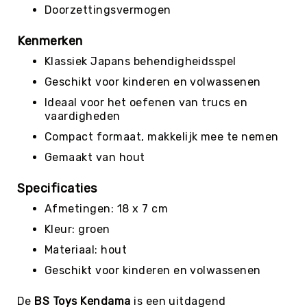
Roundnet
Doorzettingsvermogen
Rugby
Kenmerken
Scouting/Outdoor
Klassiek Japans behendigheidsspel
Slacklinen
Geschikt voor kinderen en volwassenen
Skate
Sporten
Ideaal voor het oefenen van trucs en
vaardigheden
Speedbadminton
Compact formaat, makkelijk mee te nemen
Spikeball
Gemaakt van hout
Squash
Steppen
Specificaties
Tafeltennis
Afmetingen: 18 x 7 cm
Tafelvoetbal
Kleur: groen
Tchoukbal
Materiaal: hout
Tchouks
Geschikt voor kinderen en volwassenen
Tchoukbal
Ballen
De
BS Toys Kendama
is een uitdagend