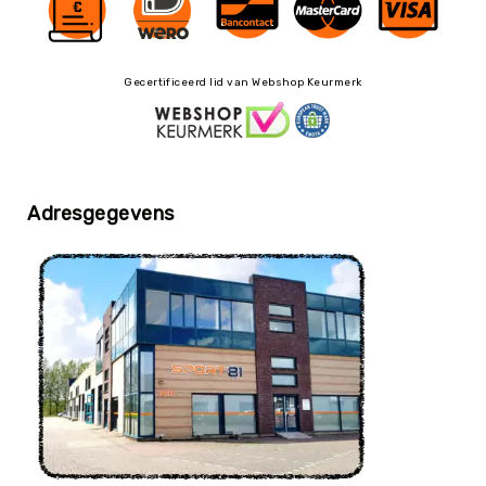
Trefballen
Foamballen
Luchtgevulde
Gecertificeerd lid van Webshop Keurmerk
ballen
Pleinballen
Speciale
ballen
Adresgegevens
Skippyballen
Ballenpakketten
Sportballen
-
Pakketten
Speelballen
-
Pakketten
Pleinballen
-
Pakketten