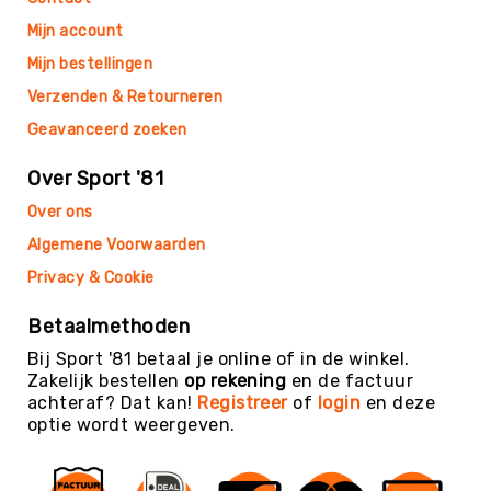
Football
Mijn account
Basketballen
Mijn bestellingen
Beachvolleyballen
Verzenden & Retourneren
Floorball
Geavanceerd zoeken
Golfballen
Handballen
Over Sport '81
Hockeyballen
Over ons
Honkballen
Algemene Voorwaarden
&
Privacy & Cookie
Softballen
Korfballen
Betaalmethoden
Rugbyballen
Bij Sport '81 betaal je online of in de winkel.
Zakelijk bestellen
op rekening
en de factuur
Tennisballen
achteraf? Dat kan!
Registreer
of
login
en deze
Voetballen
optie wordt weergeven.
Volleyballen
Speelballen