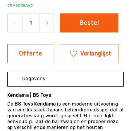
OP VOORRAAD
Evenementen
Fitness
Bestel
Sportvloeren
Floorball
Frisbee
&
Discgolf
Offerte
Verlanglijst
Golf
Handbal
Gegevens
Hockey
Honk-
&
Kendama | BS Toys
Softbal
De
BS Toys Kendama
is een moderne uitvoering
Jeu
van een klassiek Japans behendigheidsspel dat al
de
generaties lang wordt gespeeld. Het doel lijkt
Boules
eenvoudig: laat de bal zwaaien en probeer deze
op verschillende manieren op het houten
KanJam