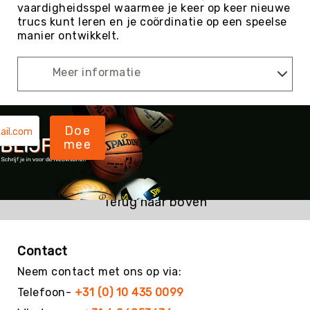
Teambuilding
vaardigheidsspel waarmee je keer op keer nieuwe
trucs kunt leren en je coördinatie op een speelse
Tennis
manier ontwikkelt.
Trampolinespringen
Trefbal
Meer informatie
Trendsporten
Turnen
/
Doe
Gymnastiek
mee
Vechtsport
&
Zelfverdediging
Terug naar boven
Voetbal
Volleybal
Waterpolo
Contact
Yoga
Neem contact met ons op via:
&
Telefoon-
+31 (0) 10 435 0099
Meditatie
Yogamatten