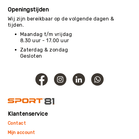
Roundnet
Openingstijden
Rugby
Wij zijn bereikbaar op de volgende dagen &
Scouting/Outdoor
tijden.
Slacklinen
Maandag t/m vrijdag
Skate
8.30 uur - 17.00 uur
Sporten
Zaterdag & zondag
Speedbadminton
Gesloten
Spikeball
Squash
Steppen
Tafeltennis
Tafelvoetbal
Tchoukbal
Klantenservice
Tchouks
Contact
Tchoukbal
Ballen
Mijn account