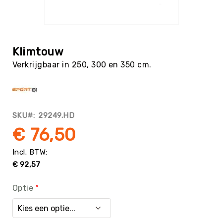
Tag
Atletiek
Ga
Badminton
naar
het
Basketbal
Klimtouw
begin
Beachvolleybal
Verkrijgbaar in 250, 300 en 350 cm.
van
de
Boksen
afbeeldingen-
Boogschieten
gallerij
Biljart
SKU
29249.HD
/
Pool
€ 76,50
Cornhole
Cricket
€ 92,57
Curling
Dans
Optie
&
Muziek
Darts