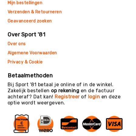
Teambuilding
Mijn bestellingen
Tennis
Verzenden & Retourneren
Trampolinespringen
Geavanceerd zoeken
Trefbal
Over Sport '81
Trendsporten
Over ons
Turnen
/
Algemene Voorwaarden
Gymnastiek
Privacy & Cookie
Vechtsport
&
Betaalmethoden
Zelfverdediging
Bij Sport '81 betaal je online of in de winkel.
Voetbal
Zakelijk bestellen
op rekening
en de factuur
achteraf? Dat kan!
Registreer
of
login
en deze
Volleybal
optie wordt weergeven.
Waterpolo
Yoga
&
Meditatie
Yogamatten