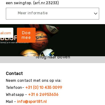
een swingtop. (art.nr.23233)
Kin-
Ball
Meer informatie
&
Omnikin®
Klimmen
Doe
Korfbal
mee
Knotshockey
Lacrosse
Mountainbiken
Terug naar boven
(MTB)
Oriëntatie
Padel
Contact
Pickleball
Neem contact met ons op via:
Pilates
Telefoon-
+31 (0) 10 435 0099
Poull
Whatsapp -
+31 6 26953636
Ball
Mail -
info@sport81.nl