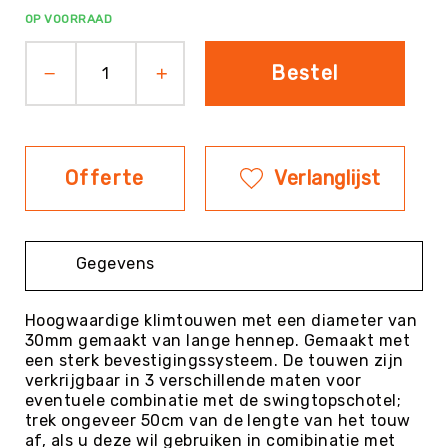
OP VOORRAAD
Evenementen
Fitness
Bestel
Sportvloeren
Floorball
Frisbee
&
Offerte
Verlanglijst
Discgolf
Golf
Handbal
Gegevens
Hockey
Honk-
&
Hoogwaardige klimtouwen met een diameter van
Softbal
30mm gemaakt van lange hennep. Gemaakt met
een sterk bevestigingssysteem. De touwen zijn
Jeu
verkrijgbaar in 3 verschillende maten voor
de
eventuele combinatie met de swingtopschotel;
Boules
trek ongeveer 50cm van de lengte van het touw
KanJam
af, als u deze wil gebruiken in comibinatie met