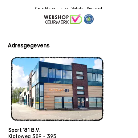
Yoga
Gecertificeerd lid van Webshop Keurmerk
Bolsters
Yoga
Accessoires
KinderYoga
Adresgegevens
Meditatiekussens
Yoga
Pakketten
Yogamat
reiniging
Zaalvoetbal
Zaalvoetballen
Zeskamp
Zwemmen
BALLEN
Sportballen
Sport '81 B.V.
American
Kiotoweg 389 - 395