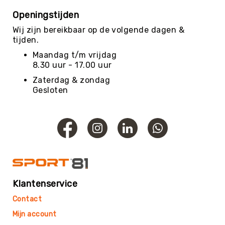
Roundnet
Openingstijden
Rugby
Wij zijn bereikbaar op de volgende dagen &
Scouting/Outdoor
tijden.
Slacklinen
Maandag t/m vrijdag
Skate
8.30 uur - 17.00 uur
Sporten
Zaterdag & zondag
Speedbadminton
Gesloten
Spikeball
Squash
Steppen
Tafeltennis
Tafelvoetbal
Tchoukbal
Klantenservice
Tchouks
Contact
Tchoukbal
Ballen
Mijn account