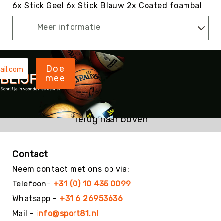
6x Stick Geel 6x Stick Blauw 2x Coated foambal
Kin-
Ball
Meer informatie
&
Omnikin®
Klimmen
Doe
Korfbal
mee
Knotshockey
Lacrosse
Mountainbiken
Terug naar boven
(MTB)
Oriëntatie
Padel
Contact
Pickleball
Neem contact met ons op via:
Pilates
Telefoon-
+31 (0) 10 435 0099
Poull
Whatsapp -
+31 6 26953636
Ball
Mail -
info@sport81.nl