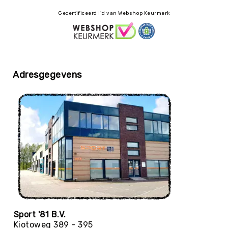
Yoga
Gecertificeerd lid van Webshop Keurmerk
Bolsters
Yoga
Accessoires
KinderYoga
Adresgegevens
Meditatiekussens
Yoga
Pakketten
Yogamat
reiniging
Zaalvoetbal
Zaalvoetballen
Zeskamp
Zwemmen
BALLEN
Sportballen
Sport '81 B.V.
American
Kiotoweg 389 - 395