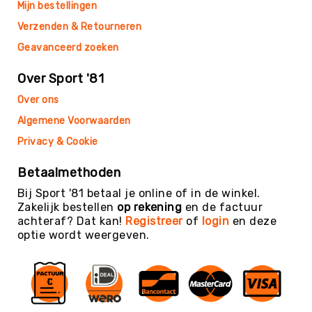
Teambuilding
Mijn bestellingen
Tennis
Verzenden & Retourneren
Trampolinespringen
Geavanceerd zoeken
Trefbal
Over Sport '81
Trendsporten
Over ons
Turnen
Algemene Voorwaarden
/
Gymnastiek
Privacy & Cookie
Vechtsport
&
Betaalmethoden
Zelfverdediging
Bij Sport '81 betaal je online of in de winkel.
Voetbal
Zakelijk bestellen
op rekening
en de factuur
achteraf? Dat kan!
Registreer
of
login
en deze
Volleybal
optie wordt weergeven.
Waterpolo
Yoga
&
Meditatie
Yogamatten