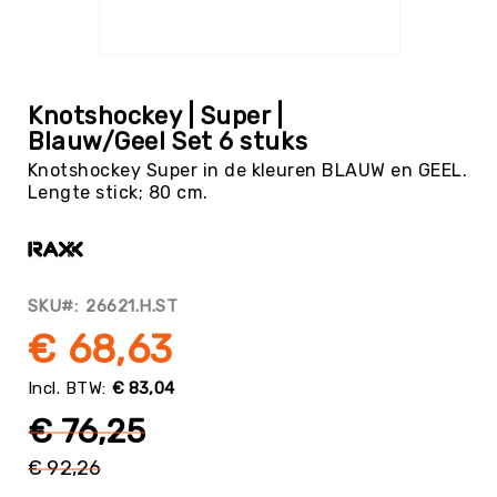
Tag
Atletiek
Ga
Badminton
naar
het
Basketbal
Knotshockey | Super |
begin
Blauw/Geel Set 6 stuks
Beachvolleybal
van
Knotshockey Super in de kleuren BLAUW en GEEL.
de
Boksen
Lengte stick; 80 cm.
afbeeldingen-
Boogschieten
gallerij
Biljart
/
Pool
SKU
26621.H.ST
Cornhole
€ 68,63
Cricket
Curling
€ 83,04
Dans
€ 76,25
&
Muziek
€ 92,26
Normale
Darts