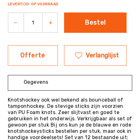
prijs
LEVERTIJD: OP VOORRAAD
Evenementen
Fitness
Bestel
Sportvloeren
Floorball
Frisbee
&
Offerte
Verlanglijst
Discgolf
Golf
Handbal
Gegevens
Hockey
Honk-
&
Knotshockey ook wel bekend als bounceball of
Softbal
tamponhockey. De stevige sticks zijn voorzien
van PU Foam knots. Zeer slijtvast en goed te
Jeu
gebruiken in het onderwijs. Verkrijgbaar als set of
de
gewoon per stuk Bij ons kun je de blauwe en rode
Boules
knotshockeysticks bestellen per stuk, maar ook in
KanJam
handige voordeelsets! Set van 12 bestaande uit;