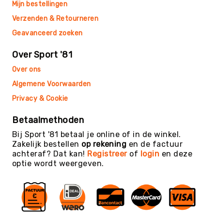
Teambuilding
Mijn bestellingen
Tennis
Verzenden & Retourneren
Trampolinespringen
Geavanceerd zoeken
Trefbal
Over Sport '81
Trendsporten
Over ons
Turnen
Algemene Voorwaarden
/
Gymnastiek
Privacy & Cookie
Vechtsport
&
Betaalmethoden
Zelfverdediging
Bij Sport '81 betaal je online of in de winkel.
Voetbal
Zakelijk bestellen
op rekening
en de factuur
achteraf? Dat kan!
Registreer
of
login
en deze
Volleybal
optie wordt weergeven.
Waterpolo
Yoga
&
Meditatie
Yogamatten