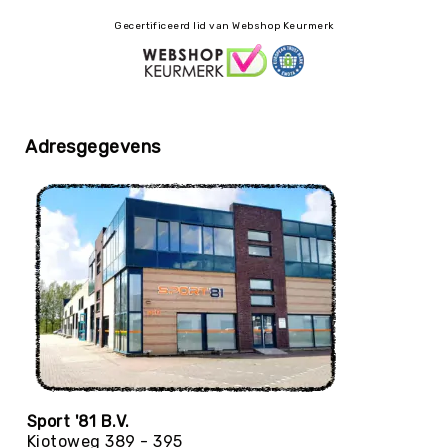
Yoga
Gecertificeerd lid van Webshop Keurmerk
Bolsters
Yoga
Accessoires
KinderYoga
Adresgegevens
Meditatiekussens
Yoga
Pakketten
Yogamat
reiniging
Zaalvoetbal
Zaalvoetballen
Zeskamp
Zwemmen
BALLEN
Sportballen
Sport '81 B.V.
American
Kiotoweg 389 - 395