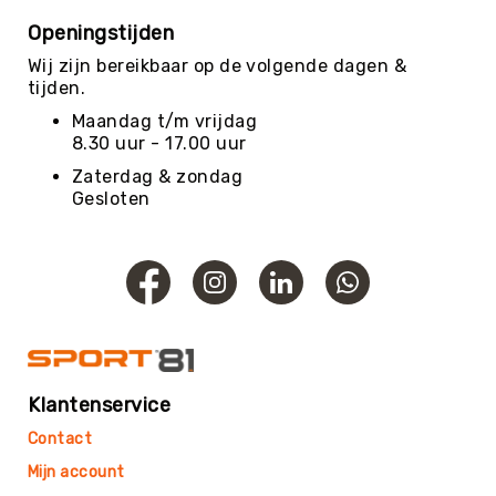
Roundnet
Openingstijden
Rugby
Wij zijn bereikbaar op de volgende dagen &
Scouting/Outdoor
tijden.
Slacklinen
Maandag t/m vrijdag
Skate
8.30 uur - 17.00 uur
Sporten
Zaterdag & zondag
Speedbadminton
Gesloten
Spikeball
Squash
Steppen
Tafeltennis
Tafelvoetbal
Tchoukbal
Klantenservice
Tchouks
Contact
Tchoukbal
Ballen
Mijn account