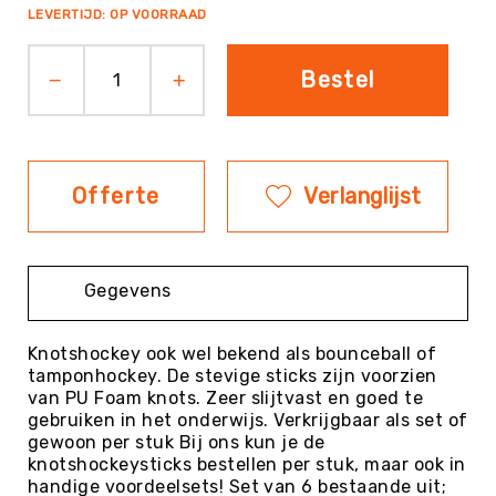
prijs
LEVERTIJD: OP VOORRAAD
Evenementen
Fitness
Bestel
Sportvloeren
Floorball
Frisbee
&
Offerte
Verlanglijst
Discgolf
Golf
Handbal
Gegevens
Hockey
Honk-
&
Knotshockey ook wel bekend als bounceball of
Softbal
tamponhockey. De stevige sticks zijn voorzien
van PU Foam knots. Zeer slijtvast en goed te
Jeu
gebruiken in het onderwijs. Verkrijgbaar als set of
de
gewoon per stuk Bij ons kun je de
Boules
knotshockeysticks bestellen per stuk, maar ook in
KanJam
handige voordeelsets! Set van 6 bestaande uit;