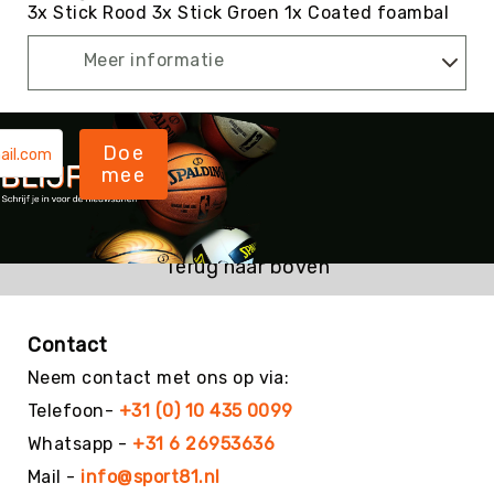
3x Stick Rood 3x Stick Groen 1x Coated foambal
Kin-
Ball
Meer informatie
&
Omnikin®
Klimmen
Doe
Korfbal
mee
Knotshockey
Lacrosse
Mountainbiken
Terug naar boven
(MTB)
Oriëntatie
Padel
Contact
Pickleball
Neem contact met ons op via:
Pilates
Telefoon-
+31 (0) 10 435 0099
Poull
Whatsapp -
+31 6 26953636
Ball
Mail -
info@sport81.nl