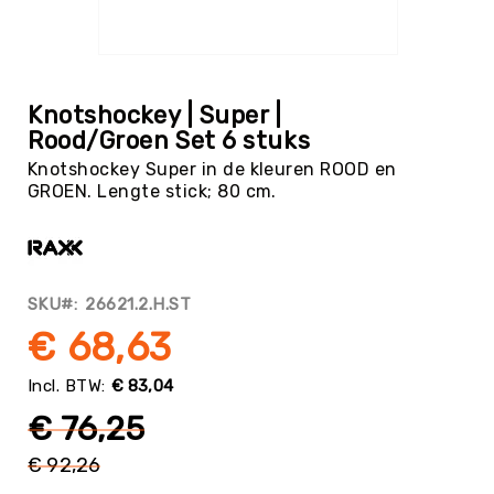
Tag
Atletiek
Ga
Badminton
naar
het
Basketbal
Knotshockey | Super |
begin
Rood/Groen Set 6 stuks
Beachvolleybal
van
Knotshockey Super in de kleuren ROOD en
de
Boksen
GROEN. Lengte stick; 80 cm.
afbeeldingen-
Boogschieten
gallerij
Biljart
/
Pool
SKU
26621.2.H.ST
Cornhole
€ 68,63
Cricket
Curling
€ 83,04
Dans
€ 76,25
&
Muziek
€ 92,26
Normale
Darts