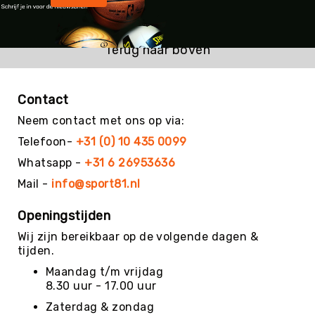
Kin-
Ball
&
Terug naar boven
Omnikin®
Klimmen
Contact
Korfbal
Knotshockey
Neem contact met ons op via:
Lacrosse
Telefoon-
+31 (0) 10 435 0099
Mountainbiken
Whatsapp -
+31 6 26953636
(MTB)
Mail -
info@sport81.nl
Oriëntatie
Openingstijden
Padel
Wij zijn bereikbaar op de volgende dagen &
Pickleball
tijden.
Pilates
Maandag t/m vrijdag
Poull
8.30 uur - 17.00 uur
Ball
Zaterdag & zondag