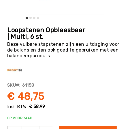
Tag
Atletiek
Badminton
Ga
naar
Basketbal
Loopstenen Opblaasbaar
het
| Multi, 6 st.
Beachvolleybal
begin
Deze vulbare stapstenen zijn een uitdaging voor
van
Boksen
de balans en dan ook goed te gebruiken met een
de
Boogschieten
balanceerparcours.
afbeeldingen-
gallerij
Biljart
/
Pool
Cornhole
SKU
61158
Cricket
€ 48,75
Curling
€ 58,99
Dans
&
OP VOORRAAD
Muziek
Darts