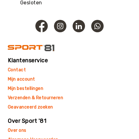
Roundnet
Gesloten
Rugby
Scouting/Outdoor
Slacklinen
Skate
Sporten
Speedbadminton
Klantenservice
Spikeball
Contact
Squash
Mijn account
Steppen
Mijn bestellingen
Tafeltennis
Verzenden & Retourneren
Tafelvoetbal
Geavanceerd zoeken
Tchoukbal
Tchouks
Over Sport '81
Tchoukbal
Over ons
Ballen