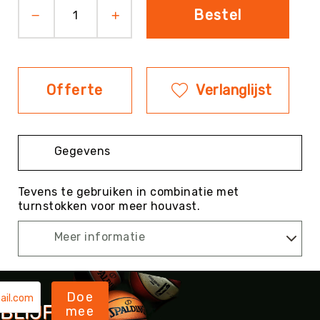
Bestel
Evenementen
Fitness
Sportvloeren
Floorball
Offerte
Verlanglijst
Frisbee
&
Discgolf
Golf
Gegevens
Handbal
Tevens te gebruiken in combinatie met
Hockey
turnstokken voor meer houvast.
Honk-
&
Meer informatie
Softbal
Jeu
de
Boules
Doe
mee
KanJam