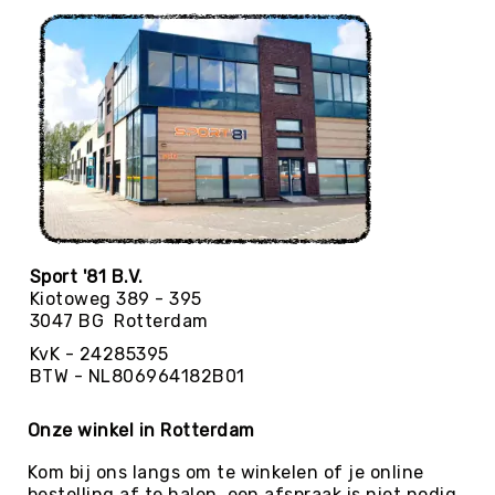
Yoga
Bolsters
Yoga
Accessoires
KinderYoga
Meditatiekussens
Yoga
Pakketten
Yogamat
Sport '81 B.V.
reiniging
Kiotoweg 389 - 395
Zaalvoetbal
3047 BG Rotterdam
Zaalvoetballen
KvK - 24285395
Zeskamp
BTW - NL806964182B01
Zwemmen
Onze winkel in Rotterdam
BALLEN
Sportballen
Kom bij ons langs om te winkelen of je online
American
bestelling af te halen, een afspraak is niet nodig.