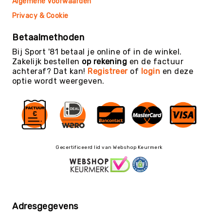
Algemene Voorwaarden
Teambuilding
Privacy & Cookie
Tennis
Trampolinespringen
Betaalmethoden
Trefbal
Bij Sport '81 betaal je online of in de winkel.
Trendsporten
Zakelijk bestellen
op rekening
en de factuur
achteraf? Dat kan!
Registreer
of
login
en deze
Turnen
optie wordt weergeven.
/
Gymnastiek
Vechtsport
&
Zelfverdediging
Voetbal
Gecertificeerd lid van Webshop Keurmerk
Volleybal
Waterpolo
Yoga
&
Adresgegevens
Meditatie
Yogamatten