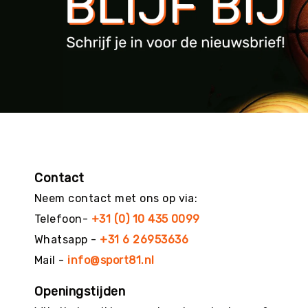
g
M
e
r
k
e
n
Contact
Neem contact met ons op via:
Telefoon-
+31 (0) 10 435 0099
Whatsapp -
+31 6 26953636
Mail -
info@sport81.nl
Openingstijden