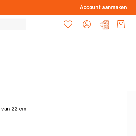
Ga
Account aanmaken
naa
de
Mijn offert
inh
n van 22 cm.