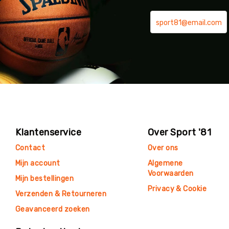
Klantenservice
Over Sport '81
Contact
Over ons
Mijn account
Algemene
Voorwaarden
Mijn bestellingen
Privacy & Cookie
Verzenden & Retourneren
Geavanceerd zoeken