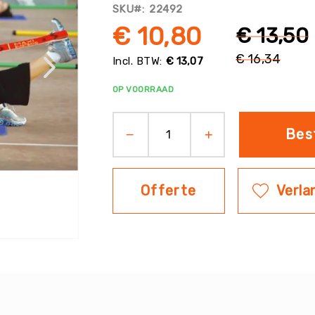
SKU
22492
€ 10,80
€ 13,50
€ 16,34
€ 13,07
Normale
prijs
OP VOORRAAD
Bes
Offerte
Verlan