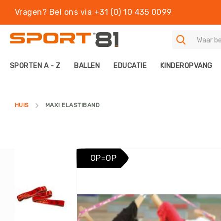
Vragen? Bel ons via +31 (0) 10 435 0099
S
SPORTEN A - Z
BALLEN
EDUCATIE
KINDEROPVANG
P
O
R
T
HUIS
MAXI ELASTIBAND
E
N
A
-
Z
Ga
OP=OP
B
naar
A
het
L
einde
L
van
E
de
N
afbeeldingen-