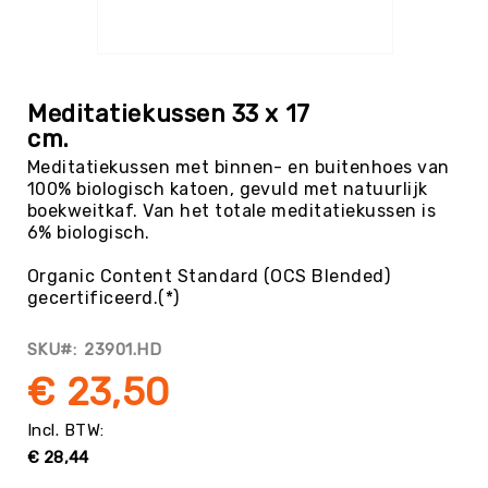
Tag
Atletiek
Ga
Badminton
naar
het
Basketbal
Meditatiekussen 33 x 17
begin
cm.
Beachvolleybal
van
Meditatiekussen met binnen- en buitenhoes van
de
Boksen
100% biologisch katoen, gevuld met natuurlijk
afbeeldingen-
Boogschieten
boekweitkaf. Van het totale meditatiekussen is
gallerij
6% biologisch.
Biljart
/
Organic Content Standard (OCS Blended)
Pool
gecertificeerd.(*)
Cornhole
Cricket
SKU
23901.HD
Curling
€ 23,50
Dans
&
Muziek
€ 28,44
Darts