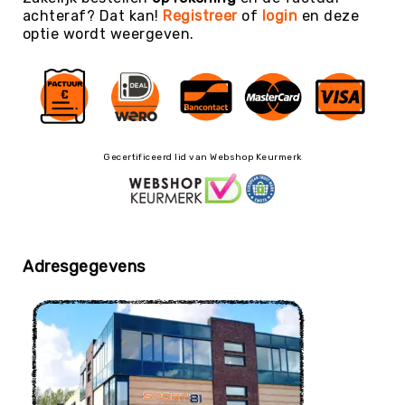
Football
achteraf? Dat kan!
Registreer
of
login
en deze
optie wordt weergeven.
Basketballen
Beachvolleyballen
Floorball
Golfballen
Handballen
Gecertificeerd lid van Webshop Keurmerk
Hockeyballen
Honkballen
&
Softballen
Korfballen
Adresgegevens
Rugbyballen
Tennisballen
Voetballen
Volleyballen
Speelballen