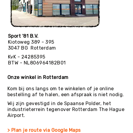
Trefballen
Foamballen
Luchtgevulde
ballen
Pleinballen
Sport '81 B.V.
Kiotoweg 389 - 395
Speciale
3047 BG Rotterdam
ballen
KvK - 24285395
Skippyballen
BTW - NL806964182B01
Ballenpakketten
Sportballen
Onze winkel in Rotterdam
-
Pakketten
Kom bij ons langs om te winkelen of je online
bestelling af te halen, een afspraak is niet nodig.
Speelballen
-
Wij zijn gevestigd in de Spaanse Polder, het
Pakketten
industrieterrein tegenover Rotterdam The Hague
Airport.
Pleinballen
-
Pakketten
> Plan je route via Google Maps