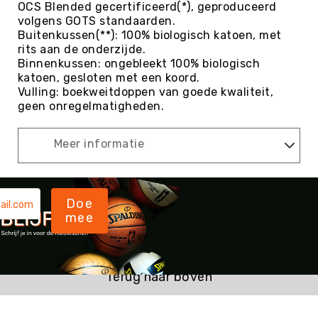
Roundnet
OCS Blended gecertificeerd(*), geproduceerd
volgens GOTS standaarden.
Rugby
Buitenkussen(**): 100% biologisch katoen, met
Scouting/Outdoor
rits aan de onderzijde.
Binnenkussen: ongebleekt 100% biologisch
Slacklinen
katoen, gesloten met een koord.
Skate
Vulling: boekweitdoppen van goede kwaliteit,
Sporten
geen onregelmatigheden.
Speedbadminton
Meer informatie
Spikeball
Squash
Steppen
Doe
Tafeltennis
mee
Tafelvoetbal
Tchoukbal
Tchouks
Terug naar boven
Tchoukbal
Ballen