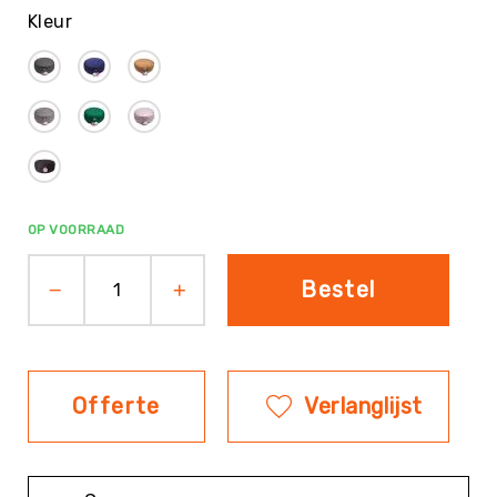
Kleur
Evenementen
Fitness
Sportvloeren
Floorball
Frisbee
&
Discgolf
Golf
OP VOORRAAD
Handbal
Bestel
Hockey
Honk-
&
Softbal
Offerte
Verlanglijst
Jeu
de
Boules
KanJam