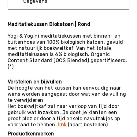
Gegevens
Kin-
Ball
&
Meditatiekussen Biokatoen | Rond
Omnikin®
Klimmen
Yogi & Yogini meditatiekussen met binnen- en
buitenhoes van 100% biologisch katoen, gevuld
Korfbal
met natuurlijk boekweitkaf. Van het totale
Knotshockey
meditatiekussen is 6% biologisch. Organic
Content Standard (OCS Blended) gecertificeerd.
Lacrosse
(*)
Mountainbiken
(MTB)
Verstellen en bijvullen
Oriëntatie
De hoogte van het kussen kan eenvoudig naar
wens worden aangepast door wat van de vulling
Padel
te verwijderen.
Pickleball
Het boekwijtkaf zal naar verloop van tijd door
gebruik wat inzakken. Je doet je klanten een
Pilates
groot plezier door altijd enkele navulzakjes op
Poull
voorraad te hebben:
link
(apart bestellen).
Ball
Productkenmerken