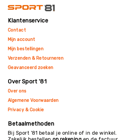
Yoga
Bolsters
Klantenservice
Yoga
Accessoires
Contact
KinderYoga
Mijn account
Meditatiekussens
Mijn bestellingen
Yoga
Verzenden & Retourneren
Pakketten
Geavanceerd zoeken
Yogamat
reiniging
Over Sport '81
Zaalvoetbal
Over ons
Zaalvoetballen
Algemene Voorwaarden
Zeskamp
Privacy & Cookie
Zwemmen
Betaalmethoden
BALLEN
Sportballen
Bij Sport '81 betaal je online of in de winkel.
American
Zakelijk bestellen
op rekening
en de factuur