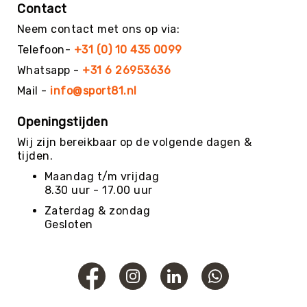
Teambuilding
Contact
Tennis
Neem contact met ons op via:
Trampolinespringen
Telefoon-
+31 (0) 10 435 0099
Trefbal
Whatsapp -
+31 6 26953636
Trendsporten
Mail -
info@sport81.nl
Turnen
/
Openingstijden
Gymnastiek
Wij zijn bereikbaar op de volgende dagen &
Vechtsport
tijden.
&
Maandag t/m vrijdag
Zelfverdediging
8.30 uur - 17.00 uur
Voetbal
Zaterdag & zondag
Volleybal
Gesloten
Waterpolo
Yoga
&
Meditatie
Yogamatten