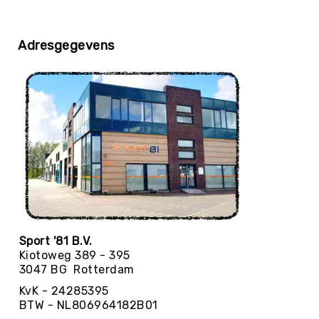
Yoga
Bolsters
Adresgegevens
Yoga
Accessoires
KinderYoga
Meditatiekussens
Yoga
Pakketten
Yogamat
reiniging
Zaalvoetbal
Zaalvoetballen
Zeskamp
Sport '81 B.V.
Kiotoweg 389 - 395
Zwemmen
3047 BG Rotterdam
BALLEN
KvK - 24285395
Sportballen
BTW - NL806964182B01
American