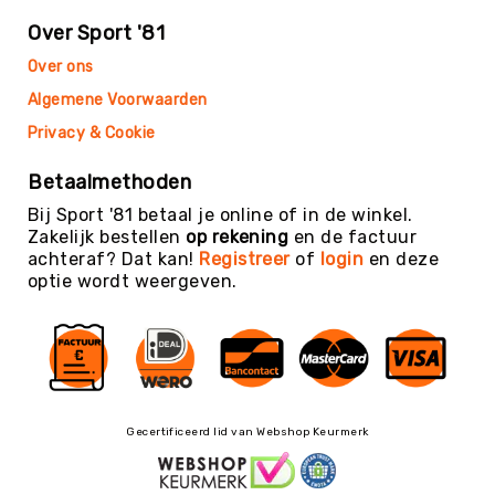
Teambuilding
Over Sport '81
Tennis
Over ons
Trampolinespringen
Algemene Voorwaarden
Trefbal
Privacy & Cookie
Trendsporten
Turnen
Betaalmethoden
/
Bij Sport '81 betaal je online of in de winkel.
Gymnastiek
Zakelijk bestellen
op rekening
en de factuur
Vechtsport
achteraf? Dat kan!
Registreer
of
login
en deze
&
optie wordt weergeven.
Zelfverdediging
Voetbal
Volleybal
Waterpolo
Yoga
Gecertificeerd lid van Webshop Keurmerk
&
Meditatie
Yogamatten