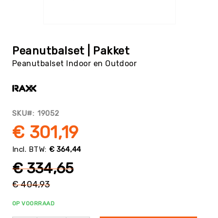
Tag
Atletiek
Ga
Badminton
naar
het
Basketbal
Peanutbalset | Pakket
begin
Beachvolleybal
Peanutbalset Indoor en Outdoor
van
de
Boksen
afbeeldingen-
Boogschieten
gallerij
Biljart
SKU
19052
/
Pool
€ 301,19
Cornhole
€ 364,44
Cricket
€ 334,65
Curling
Dans
€ 404,93
&
Normale
Muziek
prijs
OP VOORRAAD
Darts