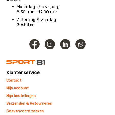
Roundnet
Maandag t/m vrijdag
Rugby
8.30 uur - 17.00 uur
Scouting/Outdoor
Zaterdag & zondag
Slacklinen
Gesloten
Skate
Sporten
Speedbadminton
Spikeball
Squash
Steppen
Klantenservice
Tafeltennis
Contact
Tafelvoetbal
Mijn account
Tchoukbal
Tchouks
Mijn bestellingen
Tchoukbal
Verzenden & Retourneren
Ballen
Geavanceerd zoeken