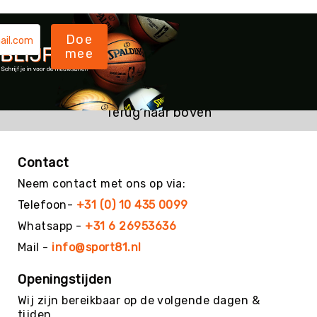
Kin-
Ball
Doe
&
mee
Omnikin®
Klimmen
Korfbal
Terug naar boven
Knotshockey
Lacrosse
Contact
Mountainbiken
(MTB)
Neem contact met ons op via:
Oriëntatie
Telefoon-
+31 (0) 10 435 0099
Padel
Whatsapp -
+31 6 26953636
Pickleball
Mail -
info@sport81.nl
Pilates
Openingstijden
Poull
Ball
Wij zijn bereikbaar op de volgende dagen &
tijden.