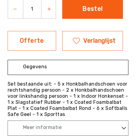
Bestel
Evenementen
Fitness
Sportvloeren
Floorball
Offerte
Verlanglijst
Frisbee
&
Discgolf
Golf
Gegevens
Handbal
Hockey
Set bestaande uit: - 5 x Honkbalhandschoen voor
rechtshandig persoon - 2 x Honkbalhandschoen
Honk-
voor linkshandig persoon - 1 x Indoor Honkenset -
&
1 x Slagstatief Rubber - 1 x Coated Foambalbat
Softbal
Plat - 1 x Coated Foambalbat Rond - 6 x Softballs
Jeu
Safe Geel - 1 x Sporttas
de
Boules
Meer informatie
KanJam