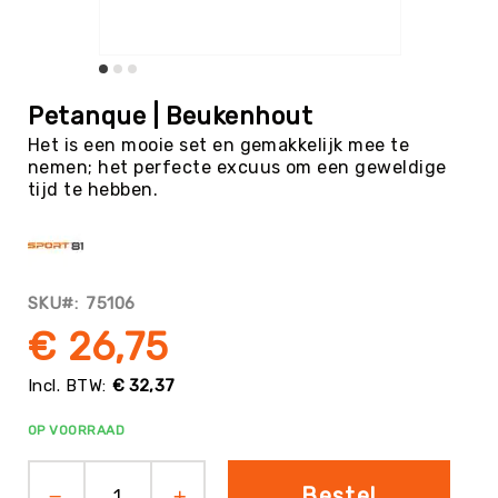
Tag
Atletiek
Badminton
Ga
naar
Basketbal
Petanque | Beukenhout
het
Beachvolleybal
Het is een mooie set en gemakkelijk mee te
begin
nemen; het perfecte excuus om een geweldige
van
Boksen
tijd te hebben.
de
Boogschieten
afbeeldingen-
gallerij
Biljart
/
Pool
SKU
75106
Cornhole
€ 26,75
Cricket
Curling
€ 32,37
Dans
OP VOORRAAD
&
Muziek
Bestel
Darts