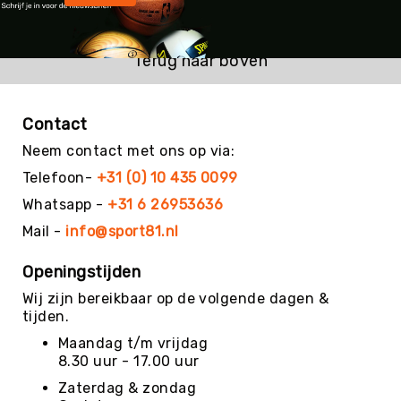
Kin-
Ball
&
Terug naar boven
Omnikin®
Klimmen
Contact
Korfbal
Neem contact met ons op via:
Knotshockey
Telefoon-
+31 (0) 10 435 0099
Lacrosse
Whatsapp -
+31 6 26953636
Mountainbiken
(MTB)
Mail -
info@sport81.nl
Oriëntatie
Openingstijden
Padel
Wij zijn bereikbaar op de volgende dagen &
Pickleball
tijden.
Pilates
Maandag t/m vrijdag
Poull
8.30 uur - 17.00 uur
Ball
Zaterdag & zondag