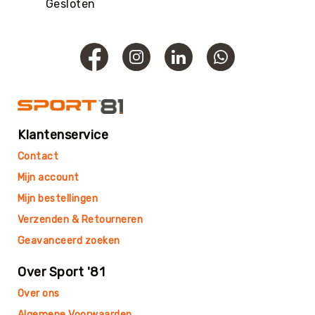
Roundnet
Gesloten
Rugby
Scouting/Outdoor
Slacklinen
Skate
Sporten
Speedbadminton
Klantenservice
Spikeball
Contact
Squash
Mijn account
Steppen
Mijn bestellingen
Tafeltennis
Verzenden & Retourneren
Tafelvoetbal
Geavanceerd zoeken
Tchoukbal
Tchouks
Over Sport '81
Tchoukbal
Over ons
Ballen
Algemene Voorwaarden