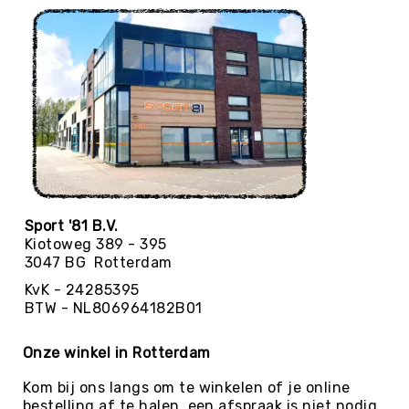
Yoga
Bolsters
Yoga
Accessoires
KinderYoga
Meditatiekussens
Yoga
Pakketten
Yogamat
Sport '81 B.V.
reiniging
Kiotoweg 389 - 395
Zaalvoetbal
3047 BG Rotterdam
Zaalvoetballen
KvK - 24285395
Zeskamp
BTW - NL806964182B01
Zwemmen
Onze winkel in Rotterdam
BALLEN
Sportballen
Kom bij ons langs om te winkelen of je online
American
bestelling af te halen, een afspraak is niet nodig.