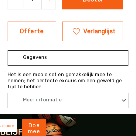
Evenementen
Fitness
Sportvloeren
Offerte
Verlanglijst
Floorball
Frisbee
&
Discgolf
Gegevens
Golf
Handbal
Het is een mooie set en gemakkelijk mee te
nemen; het perfecte excuus om een geweldige
Hockey
tijd te hebben.
Honk-
&
Meer informatie
Softbal
Jeu
de
Boules
Doe
mee
KanJam