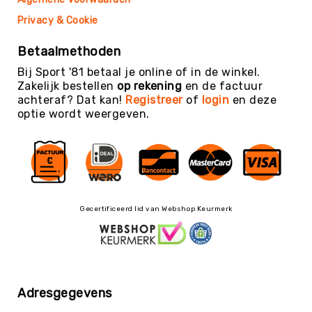
Teambuilding
Privacy & Cookie
Tennis
Trampolinespringen
Betaalmethoden
Trefbal
Bij Sport '81 betaal je online of in de winkel.
Zakelijk bestellen
op rekening
en de factuur
Trendsporten
achteraf? Dat kan!
Registreer
of
login
en deze
Turnen
optie wordt weergeven.
/
Gymnastiek
Vechtsport
&
Zelfverdediging
Voetbal
Gecertificeerd lid van Webshop Keurmerk
Volleybal
Waterpolo
Yoga
&
Adresgegevens
Meditatie
Yogamatten