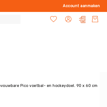
Ga
Account aanmaken
naa
de
Mijn offert
inh
opvouwbare Pico voetbal- en hockeydoel. 90 x 60 cm