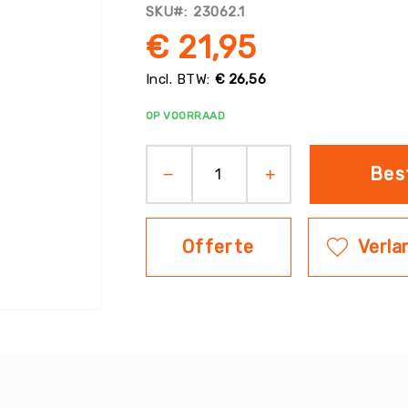
SKU
23062.1
€ 21,95
€ 26,56
OP VOORRAAD
Bes
Offerte
Verlan