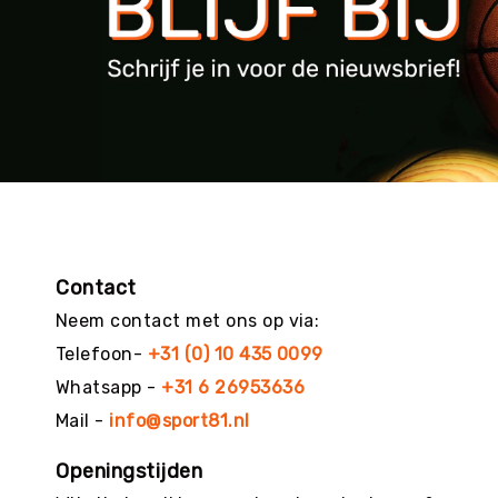
g
M
e
r
k
e
n
Contact
Neem contact met ons op via:
Telefoon-
+31 (0) 10 435 0099
Whatsapp -
+31 6 26953636
Mail -
info@sport81.nl
Openingstijden