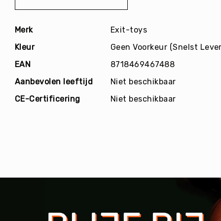
E
afbeeldingen-
C
gallerij
R
Meer
Merk
Exit-toys
E
informatie
A
Kleur
Geen Voorkeur (Snelst Lever
T
I
EAN
8718469467488
E
Aanbevolen leeftijd
Niet beschikbaar
I
N
CE-Certificering
Niet beschikbaar
R
I
C
H
T
I
N
G
O
v
e
ri