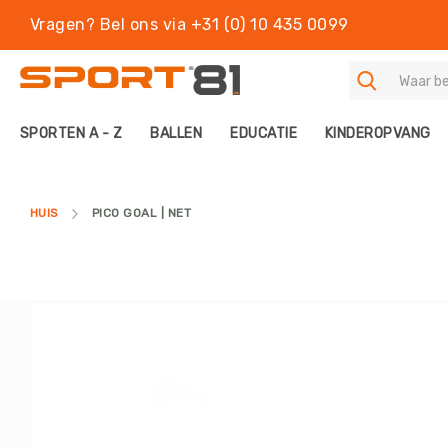
Vragen? Bel ons via +31 (0) 10 435 0099
S
SPORTEN A - Z
BALLEN
EDUCATIE
KINDEROPVANG
P
O
R
T
HUIS
PICO GOAL | NET
E
N
A
-
Z
Ga
B
naar
A
het
L
einde
L
van
E
de
N
afbeeldingen-