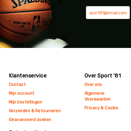
Klantenservice
Over Sport '81
Contact
Over ons
Mijn account
Algemene
Voorwaarden
Mijn bestellingen
Privacy & Cookie
Verzenden & Retourneren
Geavanceerd zoeken