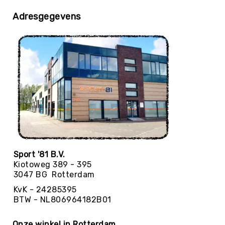
Yoga
Adresgegevens
Bolsters
Yoga
Accessoires
KinderYoga
Meditatiekussens
Yoga
Pakketten
Yogamat
reiniging
Zaalvoetbal
Zaalvoetballen
Sport '81 B.V.
Kiotoweg 389 - 395
Zeskamp
3047 BG Rotterdam
Zwemmen
KvK - 24285395
BALLEN
BTW - NL806964182B01
Sportballen
American
Onze winkel in Rotterdam