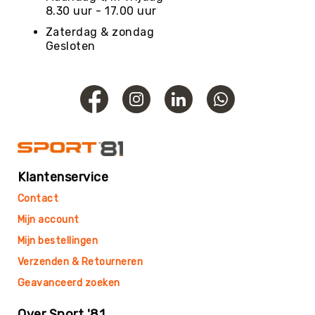
Roundnet
8.30 uur - 17.00 uur
Rugby
Zaterdag & zondag
Scouting/Outdoor
Gesloten
Slacklinen
Skate
Sporten
Speedbadminton
Spikeball
Squash
Klantenservice
Steppen
Contact
Tafeltennis
Mijn account
Tafelvoetbal
Mijn bestellingen
Tchoukbal
Tchouks
Verzenden & Retourneren
Tchoukbal
Geavanceerd zoeken
Ballen
Over Sport '81