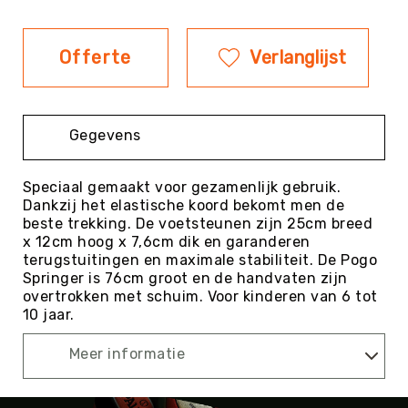
Evenementen
Fitness
Offerte
Verlanglijst
Sportvloeren
Floorball
Frisbee
Gegevens
&
Discgolf
Speciaal gemaakt voor gezamenlijk gebruik.
Golf
Dankzij het elastische koord bekomt men de
Handbal
beste trekking. De voetsteunen zijn 25cm breed
x 12cm hoog x 7,6cm dik en garanderen
Hockey
terugstuitingen en maximale stabiliteit. De Pogo
Honk-
Springer is 76cm groot en de handvaten zijn
&
overtrokken met schuim. Voor kinderen van 6 tot
Softbal
10 jaar.
Jeu
Meer informatie
de
Boules
KanJam