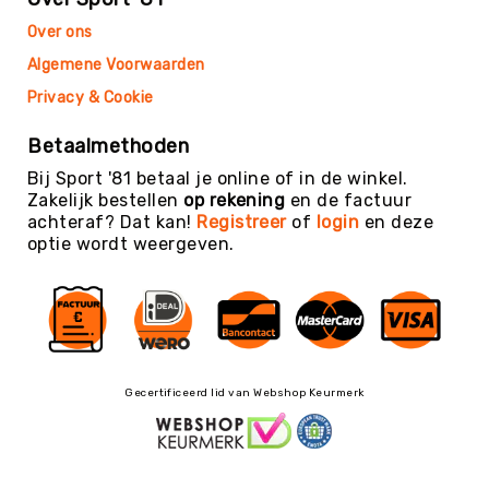
Teambuilding
Over ons
Tennis
Algemene Voorwaarden
Trampolinespringen
Privacy & Cookie
Trefbal
Trendsporten
Betaalmethoden
Turnen
Bij Sport '81 betaal je online of in de winkel.
/
Zakelijk bestellen
op rekening
en de factuur
Gymnastiek
achteraf? Dat kan!
Registreer
of
login
en deze
optie wordt weergeven.
Vechtsport
&
Zelfverdediging
Voetbal
Volleybal
Waterpolo
Gecertificeerd lid van Webshop Keurmerk
Yoga
&
Meditatie
Yogamatten