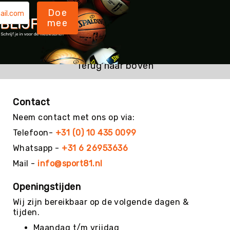
Kin-
Doe
Ball
mee
&
Omnikin®
Klimmen
Terug naar boven
Korfbal
Knotshockey
Contact
Lacrosse
Neem contact met ons op via:
Mountainbiken
(MTB)
Telefoon-
+31 (0) 10 435 0099
Oriëntatie
Whatsapp -
+31 6 26953636
Padel
Mail -
info@sport81.nl
Pickleball
Openingstijden
Pilates
Wij zijn bereikbaar op de volgende dagen &
Poull
tijden.
Ball
Maandag t/m vrijdag