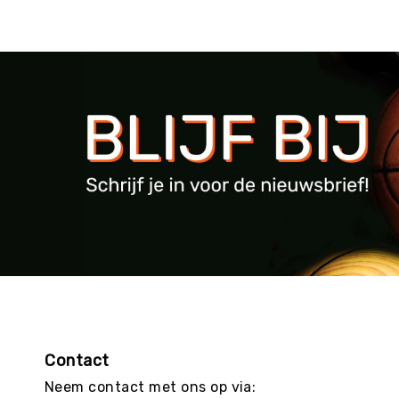
E
C
R
E
A
T
I
E
I
N
R
I
C
H
T
I
N
G
O
v
Contact
e
Neem contact met ons op via:
ri