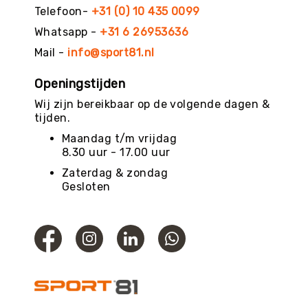
g
Telefoon-
+31 (0) 10 435 0099
M
Whatsapp -
+31 6 26953636
e
Mail -
info@sport81.nl
r
k
Openingstijden
e
n
Wij zijn bereikbaar op de volgende dagen &
tijden.
Maandag t/m vrijdag
8.30 uur - 17.00 uur
Zaterdag & zondag
Gesloten