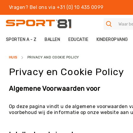
Vragen? Bel ons via +31 (0) 10 435 0099
S
SPORTEN A - Z
BALLEN
EDUCATIE
KINDEROPVANG
P
O
R
HUIS
PRIVACY AND COOKIE POLICY
T
E
Privacy en Cookie Policy
N
A
-
Algemene Voorwaarden voor
Z
B
A
Op deze pagina vindt u de algemene voorwaarden van
L
voorbehoud wij de informatie op onze website aan 
L
E
N