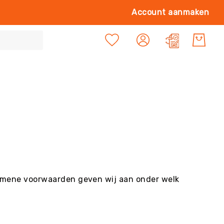
Ga
Account aanmaken
naa
de
Mijn offert
inh
lgemene voorwaarden geven wij aan onder welk