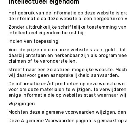
Intellectueel eigendom
E
D
Het gebruik van de informatie op deze website is gra
U
de informatie op deze website alleen hergebruiken 
C
A
Zonder uitdrukkelijke schriftelijke toestemming van
T
intellectueel eigendom berust bij .
I
Indien van toepassing:
E
Voor de prijzen die op onze website staan, geldt dat
K
daarbij ontstaan en herkenbaar zijn als programme
I
claimen of te veronderstellen.
N
D
streeft naar een zo actueel mogelijke website. Moc
E
wij daarvoor geen aansprakelijkheid aanvaarden.
R
De informatie en/of producten op deze website wor
O
voor om deze materialen te wijzigen, te verwijdere
P
enige informatie die op websites staat waarnaar wij 
V
A
Wijzigingen
N
Mochten deze algemene voorwaarden wijzigen, dan v
G
Deze Algemene Voorwaarden pagina is gemaakt op 
R